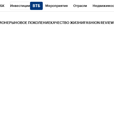
РБК
Инвестиции
Мероприятия
Отрасли
Недвижимос
и
Телеканал
РБК Вино
Спорт
Школа управления РБК
РБ
ЗИОНЕРЫ
НОВОЕ ПОКОЛЕНИЕ
КАЧЕСТВО ЖИЗНИ
FASHION REVIEW
РБК Life
Тренды
Визионеры
Национальные проекты
Горо
 Бизнес-среда
Дискуссионный клуб
Исследования
Кредитны
Газета
Спецпроекты СПб
Конференции СПб
Спецпроекты
трагентов
Политика
Экономика
Бизнес
Технологии и мед
ой валюты