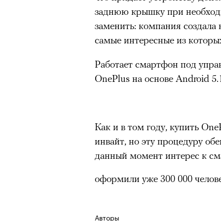
заднюю крышку при необход
заменить: компания создала 
Нирмал Пурджа после рекордного во
мира. Катманду, 2019 год
самые интересные из которы
© NAVESH CHITRAKAR / REUTERS
Работает смартфон под упра
Статистика последних лет ос
OnePlus на основе Android 5.
опасность высотного альпини
горах Австрии
погибли
309 ч
максимумом для региона. В 
несчастных случаев в горах
с
Как и в том году, купить On
Shimbun классифицирует их 
инвайт, но эту процедуру об
вести»). На Эвересте в 2024
данный момент интерес к см
альпинистов, а в 2025-м —
тр
оформили уже 300 000 челове
сообщества стал октябрь 202
Дхаулагири в Непале
сорвала
Кадр из фильма «Зеленые глаза»
опытных альпинистов. Год сп
© JUNE FILMS
Авторы