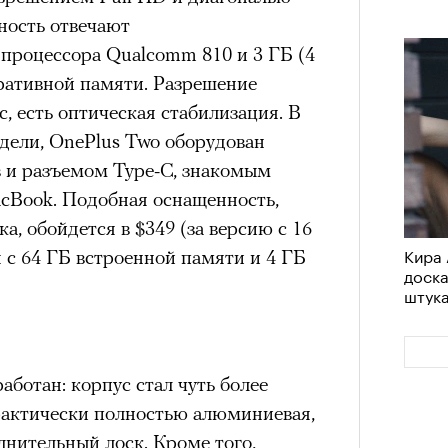
им все 14 восьмитысячников
ность отвечают
удет лишним в дни очередного
ислорода.
 процессора Qualcomm 810 и 3 ГБ (4
зиса.
еративной памяти. Разрешение
 есть оптическая стабилизация. В
дели, OnePlus Two оборудован
ый европейцам
«РБК 
в и разъемом Type-C, знакомым
Сможе
пров
cBook. Подобная оснащенность,
отвеч
ечный призыв
а, обойдется в $349 (за версию с 16
Кира 
я с 64 ГБ встроенной памяти и 4 ГБ
удет лишним в
доск
штук
ого обострения
ого кризиса.
ботан: корпус стал чуть более
практически полностью алюминиевая,
лнительный лоск. Кроме того,