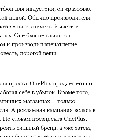
фон для индустрии, он «разорвал
нни Лиатар и Жереми
зкой ценой. Обычно производители
состоянием предельной
ются» на технической части и
Можн
м
исчезает информационный шум
и
Лока
в пр
алах. One был не таков: он
ий момент.
бассе
опыта
ом на политическую актуальность —
м и производил впечатление
пуст
е Пьяццы Гранде
и вызывают
мощный выброс
овесть, дорогой вещи.
ма «Зеленые глаза» (Les Yeux
зг запоминает восхождение как один
 жизни.
 Фанни Лиатар и Жереми Труиля.
рин» — отнюдь не байопик первого
ановится способом выйти из
а проста: OnePlus продает его по
ерез
а сноса многоквартирного
 и
почувствовать контроль над собой
.
ботая себе в убыток. Кроме того,
аине, которому было присвоено его
опасности в горах создает между
озничных магазинах— только
е связи и чувство доверия
.
теля. А рекламная кампания велась в
уществование «гена высоты», но
рину» в оригинальности: мы уже
. По словам президента OnePlus,
му чаще тянутся люди с высокой
игрантских семей (даже
роить сильный бренд, а уже затем,
и готовностью к риску.
и в кому. В этом случае проблема со
, она будет стараться получить со