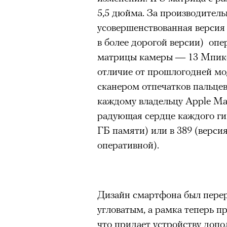
человеком, дважды покоривш
5,5 дюйма. За производитель
очнувшийся Нур) точно не б
планеты без использования к
усовершенствованная версия
обострения мигрантского кри
в более дорогой версии) оп
матрицы камеры — 13 Мпикс,
отличие от прошлогодней мо
Адресованн
сканером отпечатков пальце
каждому владельцу Apple Ma
добросерд
радующая сердце каждого гик
ГБ памяти) или в 389 (верси
точно не б
оперативной).
дни очередн
мигрантск
Дизайн смартфона был перера
угловатым, а рамка теперь 
что придает устройству допо