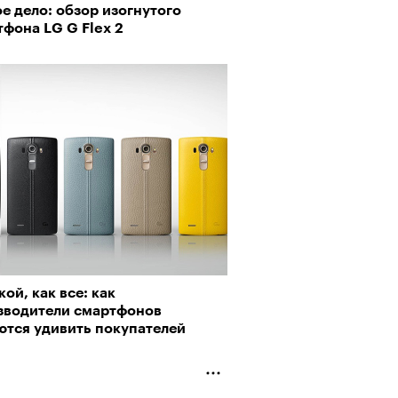
е дело: обзор изогнутого
пии
фона LG G Flex 2
рно-2025: объединение двух
 и мир, в котором нет
му важны гормоны стресса
слых
кой, как все: как
зводители смартфонов
ются удивить покупателей