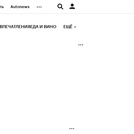
...
ть
Autonews
К Образование
ВПЕЧАТЛЕНИЯ
ЕДА И ВИНО
ЕЩЁ
д
Стиль
е рейтинги
иа
Финансы