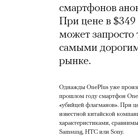
Кинокритик Стас
Почему для одни
смартфонов ано
первых показах 
горы становится
При цене в $349
темы
готовы снова ри
может запросто 
Психологи и аль
самыми дорогим
высота меняет ч
рынке.
тянет с новой си
Подписывайтесь на телег
Однажды OnePlus уже произ
прошлом году смартфон OneP
Зеленые глаза» Фанни Лиат
«убийцей флагманов». При це
«Бумажный тигр» Джеймса 
Подписывайтесь на телег
известной китайской компан
«Охота» Уэйна Вапимуквы
характеристиками, сравним
Ретроспектива «Красное и че
Samsung, HTC или Sony.
список»