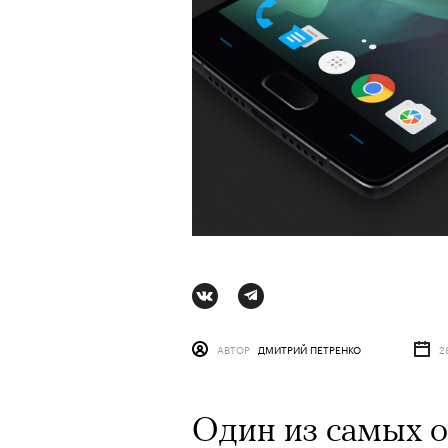
АВТОР
ДМИТРИЙ ПЕТРЕНКО
2
АВТОР
АВТОР
СТАС ТЫРКИН
ВАЛЕРИЯ ДАВЫДОВА-КАЛАШНИК
06 АВГУ
Один из самых 