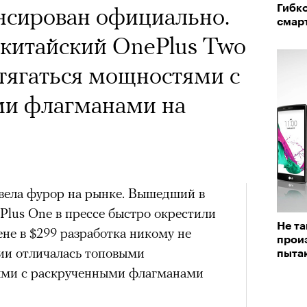
 Тыркин рассказывает о
х первое восхождение в
нсирован официально.
Гибко
тера
на остросоциальные
 последним, а другие
смарт
 китайский OnePlus Two
сковать жизнью?
тягаться мощностями с
пинисты объясняют, как
и флагманами на
еловека и почему к ней
лой
рам-канал «РБК Стиль»
Лока
Корей
Поче
вела фурор на рынке. Вышедший в
взро
lus One в прессе быстро окрестили
ар и Жереми Труиля
Не та
не в $299 разработка никому не
Грэя
прои
рам-канал «РБК Стиль»
ии отличалась топовыми
пыта
ыми с раскрученными флагманами
рное: голливудские левые и черный