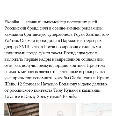
Ekonika — главный ньюсмейкер последних дней.
Российский бренд снял в осенне-зимней рекламной
кампании британскую супермодель Роузи Хантингтон-
Уайтли. Cъемки проходили в Париже в интерьерах
дворца XVIII века, а Роузи позировала с главными
новинками вроде сумки-таксы. Бренд едва успел
выложить первые кадры в запрещенной социальной
сети, как получил резкую порцию критики. При этом
снимать мировых звезд отечественные игроки рынка
уже привыкли: вспомнить хотя бы Gloria Jeans и Ирину
Шейк, 12 Storeez и Наталью Водянову и даже далеких
от российского контекста Тину Кунаки в кампании
Lavarice и Эльзу Хоск у самой Ekonika.