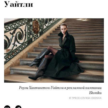
Уайтли
Роузи Хантингтон-Уайтли в рекламной кампании
Ekonika
© ПРЕСС-СЛУЖБА EKONIKA