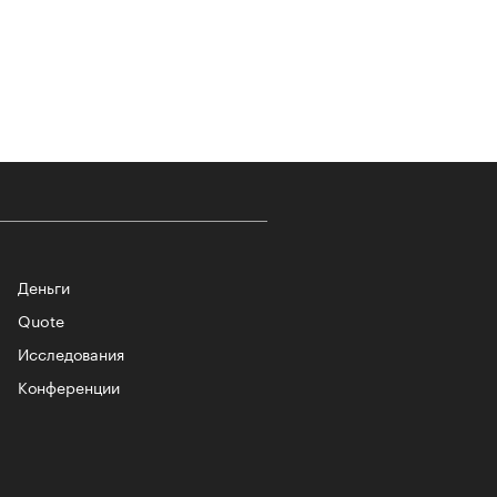
-2026
Деньги
учших российских брендов
тики. Топ «РБК Стиль» — 2026
Quote
Исследования
Конференции