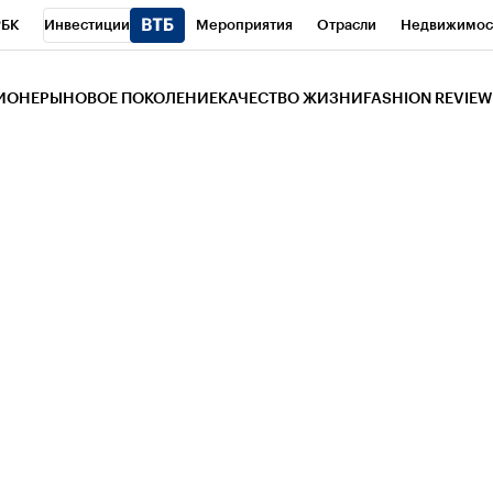
РБК
Инвестиции
Мероприятия
Отрасли
Недвижимос
и
Телеканал
РБК Вино
Спорт
Школа управления РБК
РБ
ЗИОНЕРЫ
НОВОЕ ПОКОЛЕНИЕ
КАЧЕСТВО ЖИЗНИ
FASHION REVIEW
РБК Life
Тренды
Визионеры
Национальные проекты
Горо
 Бизнес-среда
Дискуссионный клуб
Исследования
Кредитны
Газета
Спецпроекты СПб
Конференции СПб
Спецпроекты
трагентов
Политика
Экономика
Бизнес
Технологии и мед
ой валюты