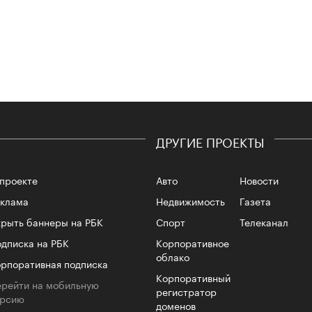
лета
ДРУГИЕ ПРОЕКТЫ
проекте
Авто
Новости
100 л
косме
еклама
Недвижимость
Газета
рыть баннеры на РБК
Спорт
Телеканал
дписка на РБК
Корпоративное
облако
рпоративная подписка
Корпоративный
рейти на мобильную
регистратор
ерсию
доменов