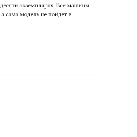
 десяти экземплярах. Все машины
 а сама модель не пойдет в
4 кол
пропу
Карго
ткани