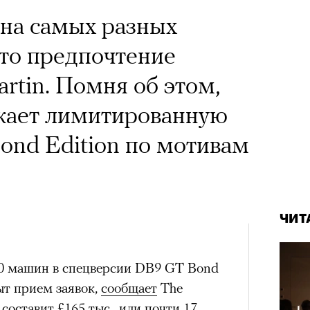
 на самых разных
то предпочтение
rtin. Помня об этом,
кает лимитированную
ond Edition по мотивам
ЧИТ
50 машин в спецверсии DB9 GT Bond
ыт прием заявок,
сообщает
The
составит £165 тыс., или почти 17