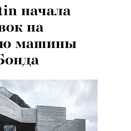
tin начала
вок на
ию машины
Бонда