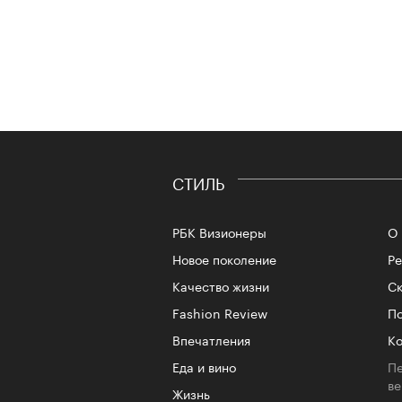
СТИЛЬ
РБК Визионеры
О 
Новое поколение
Р
Качество жизни
Ск
Fashion Review
По
Впечатления
Ко
Еда и вино
Пе
в
Жизнь