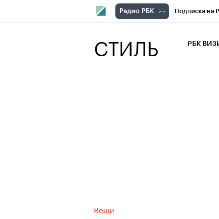
Подписка на 
РБК Компани
СТИЛЬ
РБК ВИ
РБК Курсы
Крипто
РБК
Франшизы
Проверка кон
Рынок наличн
Вещи