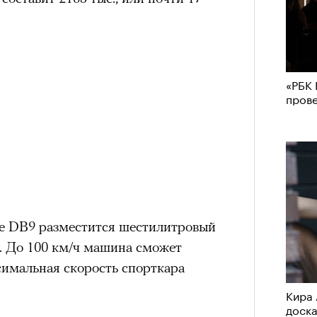
«РБК 
пров
е DB9 разместится шестилитровый
с. До 100 км/ч машина сможет
ксимальная скорость спорткара
Кира 
доск