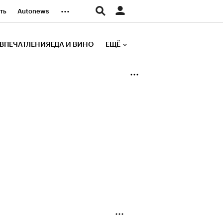
...
ть
Autonews
К Образование
ВПЕЧАТЛЕНИЯ
ЕДА И ВИНО
ЕЩЁ
д
Стиль
е рейтинги
иа
Финансы