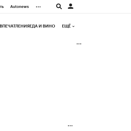
...
ть
Autonews
К Образование
ВПЕЧАТЛЕНИЯ
ЕДА И ВИНО
ЕЩЁ
д
Стиль
е рейтинги
иа
Финансы