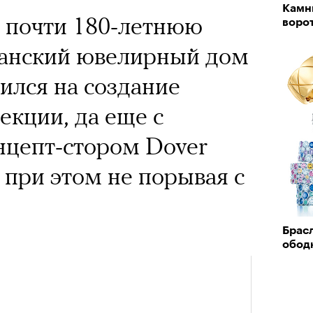
х первое восхождение в
Камн
тера
 почти 180-летнюю
 последним, а другие
воро
анский ювелирный дом
сковать жизнью?
«РБК 
пров
шился на создание
пинисты объясняют, как
екции, да еще с
еловека и почему к ней
нцепт-стором Dover
лой
о при этом не порывая с
Поче
Брасл
обод
рам-канал «РБК Стиль»
Кира 
доск
штук