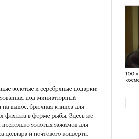
им все 14 восьмитысячников
ислорода.
«РБК 
пров
100 л
косме
ные золотые и серебряные подарки:
изованная под миниатюрный
 на вынос, брючная клипса для
ая фляжка в форме рыбы. Здесь же
, несколько золотых зажимов для
ака доллара и почтового конверта,