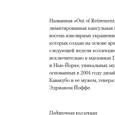
Главное
Горы привлекают людей 
Названная «Out of Retiremen
концентрации, в которо
лимитированная капсульная к
остается только настоящ
восемь ювелирных украшений
Экстремальные нагрузк
которых создан на основе арх
гормонов
, из-за чего мо
следующей недели коллекция
из самых ярких опытов в
исключительно в магазинах D
Для многих альпинизм ст
и Нью-Йорке, уникальных му
рутины, перезагрузиться
основанных в 2004 году диз
Кавакубо и ее мужем, генер
Совместное преодоление 
людьми особенно
прочны
Эдрианом Йоффе.
Наука не подтверждает с
признает, что
к альпиниз
устойчивостью к стрессу
Подарочная коллекция