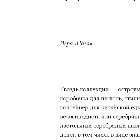
человеком, дважды покоривш
планеты без использования к
Игра «Пазл»
Гвоздь коллекции — остроум
коробочка для пилюль, стил
контейнер для китайской еды
велосипедиста или серебрян
настольный серебряный пазл
денег, в том числе в виде зн