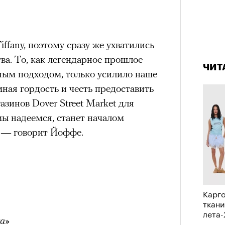
в идут в горы
не ради опасности, а
 свободы и внутреннего смысла.
тличают
психологическая
4 кол
fany, поэтому сразу же ухватились
а, способность к самоконтролю и
пропу
ва. То, как легендарное прошлое
ишения.
ЧИТ
вным подходом, только усилило наше
гает
иначе смотреть на эмоции
,
ная гордость и честь предоставить
бранным.
азинов Dover Street Market для
 мы надеемся, станет началом
, — говорит Йоффе.
анском Каракоруме
погиб
всемирно
инист Нирмал Пурджа. Экспедиция
н возглавлял, попала под лавину на
ЧИТ
 спасатели обнаружили тела
Карго
ткани
й спецназовец шел к
лета
 планировал стать первым
ка»