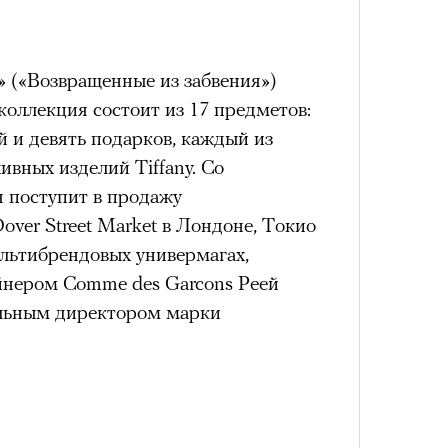
состоянием предельной
t» («Возвращенные из забвения»)
Можн
м
исчезает информационный шум
и
оллекция состоит из 17 предметов:
в пр
ий момент.
опыта
 и девять подарков, каждый из
и вызывают
мощный выброс
ивных изделий Tiffany. Со
зг запоминает восхождение как один
 поступит в продажу
 жизни.
over Street Market в Лондоне, Токио
Сможе
ановится способом выйти из
льтибрендовых универмагах,
отвеч
 и
почувствовать контроль над собой
.
айнером Comme des Garcons Реей
альным директором марки
опасности в горах создает между
е связи и чувство доверия
.
уществование «гена высоты», но
му чаще тянутся люди с высокой
и готовностью к риску.