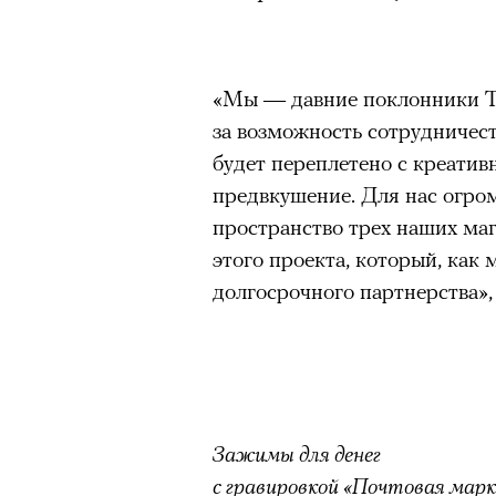
Большинство альпинисто
ради ощущения ясности
,
Успешных альпинистов о
«Мы — давние поклонники Tif
устойчивость, дисциплин
за возможность сотрудничест
готовность переносить л
будет переплетено с креати
Опыт восхождений помо
предвкушение. Для нас огром
делая человека более со
пространство трех наших маг
этого проекта, который, как
долгосрочного партнерства»
30 июля 2026 года в пакист
известный непальский альп
из десяти человек, которую о
склоне Броуд-Пик. 2 августа
погибших. Бывший британски
Зажимы для денег
историческому рекорду — он
с гравировкой «Почтовая мар