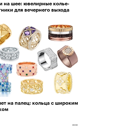
и на шее: ювелирные колье-
пии
тники для вечернего выхода
Визионеры» и masters:dom
ели первую резиденцию
му важны гормоны стресса
ет на палец: кольца с широким
ком
Альтман, Altman Talks: «Умение
азать — это освобождающая
а»