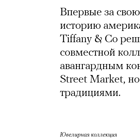
Почему для одни
Впервые за свою
горы становится
историю америк
готовы снова ри
Tiffany & Co ре
Психологи и аль
совместной колл
высота меняет ч
авангардным ко
тянет с новой си
Street Market, н
традициями.
Подписывайтесь на телег
Ювелирная коллекция