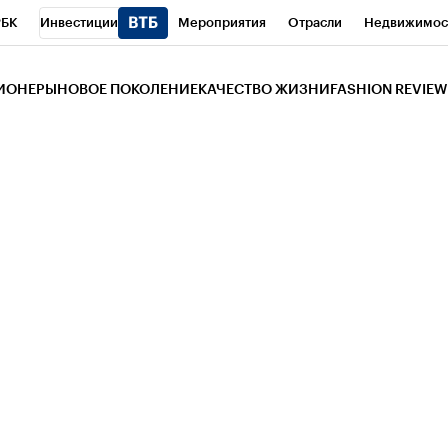
РБК
Инвестиции
Мероприятия
Отрасли
Недвижимос
и
Телеканал
РБК Вино
Спорт
Школа управления РБК
РБ
ЗИОНЕРЫ
НОВОЕ ПОКОЛЕНИЕ
КАЧЕСТВО ЖИЗНИ
FASHION REVIEW
РБК Life
Тренды
Визионеры
Национальные проекты
Горо
 Бизнес-среда
Дискуссионный клуб
Исследования
Кредитны
Газета
Спецпроекты СПб
Конференции СПб
Спецпроекты
трагентов
Политика
Экономика
Бизнес
Технологии и мед
ой валюты