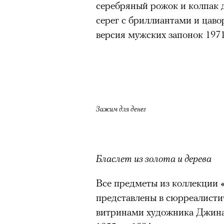
серебряный рожок и колпак д
серег с бриллиантами и цав
Нирмал Пурджа после рекордного во
мира. Катманду, 2019 год
версия мужских запонок 1971
© NAVESH CHITRAKAR / REUTERS
Статистика последних лет ос
опасность высотного альпини
горах Австрии
погибли
309 ч
Зажим для денег
максимумом для региона. В 
несчастных случаев в горах
с
Shimbun классифицирует их 
вести»). На Эвересте в 2024
Бласлет из золота и дерева
альпинистов, а в 2025-м —
тр
Все предметы из коллекции «
сообщества стал октябрь 202
представлены в сюрреалисти
Дхаулагири в Непале
сорвала
витринами художника Джина 
опытных альпинистов. Год сп