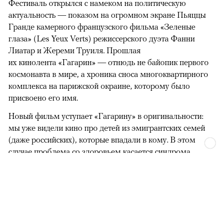
Фестиваль открылся с намеком на политическую
актуальность — показом на огромном экране Пьяццы
Гранде камерного французского фильма «Зеленые
глаза» (Les Yeux Verts) режиссерского дуэта Фанни
Лиатар и Жереми Труиля. Прошлая
их кинолента «Гагарин» — отнюдь не байопик первого
космонавта в мире, а хроника сноса многоквартирного
комплекса на парижской окраине, которому было
присвоено его имя.
Новый фильм уступает «Гагарину» в оригинальности:
мы уже видели кино про детей из эмигрантских семей
(даже российских), которые впадали в кому. В этом
случае проблема со здоровьем касается синдрома
отстраненности, или резигнации, —
редкого психогенного заболевания, при
котором подросток под воздействием тяжелейшего
стресса полностью уходит в себя, перестает двигаться,
говорить, есть и реагировать на внешний мир. Это и