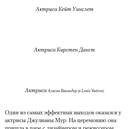
Актриса Кейт Уинслет
Актриса Кирстен Данст
Актриса
Алисия Викандер (в Louis Vuitton)
Один из самых эффектных выходов оказался у
актрисы Джулианы Мур. На церемонию она
пришла в паре с дизайнером и режиссером