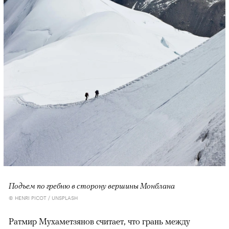
Подъем по гребню в сторону вершины Монблана
© HENRI PICOT / UNSPLASH
Ратмир Мухаметзянов считает, что грань между