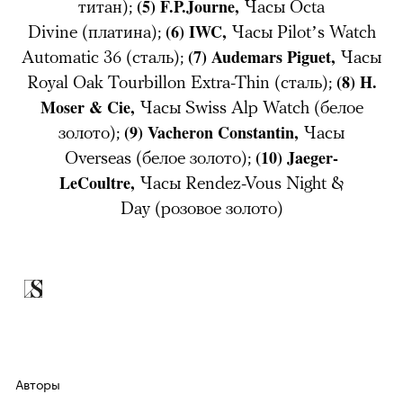
(5)
F.P.Journe,
титан);
Часы Octa
(6)
IWC,
Divine
(платина);
Часы Pilot’s Watch
(7)
Audemars Piguet,
Automatic 36
(сталь);
Часы
(8)
H.
Royal Oak Tourbillon Extra-Thin (сталь);
Moser & Cie,
Часы Swiss Alp Watch
(белое
(9)
Vacheron Constantin,
золото);
Часы
(10)
Jaeger-
Overseas
(белое золото);
LeCoultre,
Часы Rendez-Vous Night &
Day
(розовое золото)
Авторы