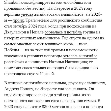
Shimbun классифицирует их как «погибших или
пропавших без вести»). На Эвересте в 2024 году
вершина
унесла
жизни восьми альпинистов, а в 2025-
м —
троих
. Трагическим для российского сообщества
стал октябрь 2024 года, когда при восхождении на
Дхаулагири в Непале
сорвалась и погибла
группа из
пятерых опытных альпинистов. Год спустя на одном из
самых опасных семитысячников мира — пике
Победы — из-за тяжелой травмы и невозможности
эвакуации в условиях непогоды
осталась и погибла
российская альпинистка Наталья Наговицина; ее
поисково-спасательная операция была официально
прекращена спустя 11 дней.
В отличие от погибшего непальца, другому альпинисту,
Андрею Голову, на Эвересте удалось выжить. Он
годами тренировался ради этой вершины, из-за
постоянного напряжения едва не разрушив семью. В
2023 году на высоте 8300 метров он
ослеп
и повернул