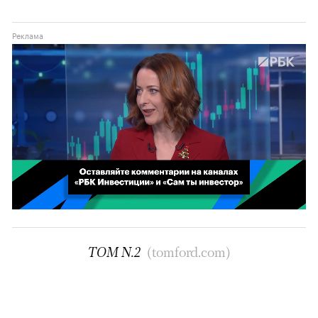
можно через
Реклама
00:00
00:02
/
02:03
TOM N.2
(tomford.com)