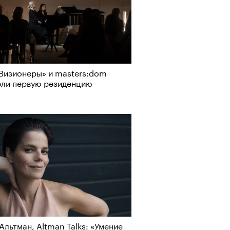
Визионеры» и masters:dom
ели первую резиденцию
Визионеры» и masters:dom
ели первую резиденцию
Альтман, Altman Talks: «Умение