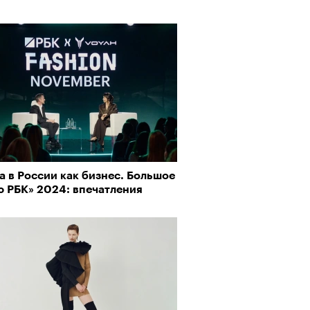
пии
 в России как бизнес. Большое
ю РБК» 2024: впечатления
му важны гормоны стресса