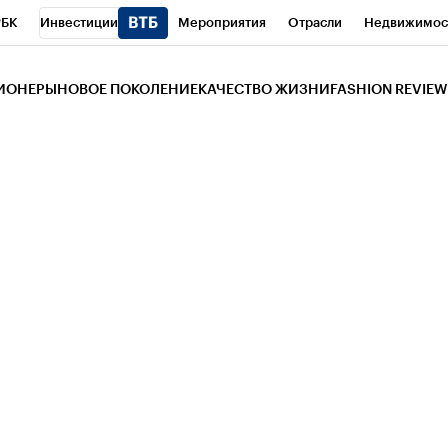
РБК
Инвестиции
Мероприятия
Отрасли
Недвижимос
и
Телеканал
РБК Вино
Спорт
Школа управления РБК
РБ
ЗИОНЕРЫ
НОВОЕ ПОКОЛЕНИЕ
КАЧЕСТВО ЖИЗНИ
FASHION REVIEW
РБК Life
Тренды
Визионеры
Национальные проекты
Горо
 Бизнес-среда
Дискуссионный клуб
Исследования
Кредитны
Газета
Спецпроекты СПб
Конференции СПб
Спецпроекты
трагентов
Политика
Экономика
Бизнес
Технологии и мед
ой валюты