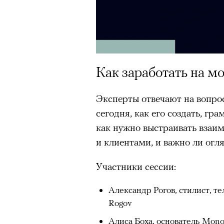
человеком, дважды покоривш
00:00
/
00:00
планеты без использования к
Как заработать на м
Эксперты отвечают на вопро
сегодня, как его создать, гр
как нужно выстраивать взаи
и клиентами, и важно ли огл
Участники сессии:
Александр Рогов, стилист, т
Rogov
Алиса Боха, основатель Mon