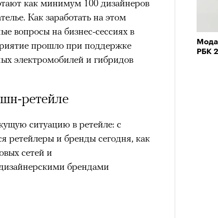
отают как минимум 100 дизайнеров
телье. Как заработать на этом
ые вопросы на бизнес-сессиях в
состоянием предельной
Мода 
Можн
риятие прошло при поддержке
м
исчезает информационный шум
и
РБК 
в пр
ых электромобилей и гибридов
ий момент.
опыта
и вызывают
мощный выброс
зг запоминает восхождение как один
эшн-ретейле
 жизни.
ановится способом выйти из
ущую ситуацию в ретейле: с
 и
почувствовать контроль над собой
.
я ретейлеры и бренды сегодня, как
овых сетей и
опасности в горах создает между
е связи и чувство доверия
.
 дизайнерскими брендами
уществование «гена высоты», но
му чаще тянутся люди с высокой
и готовностью к риску.