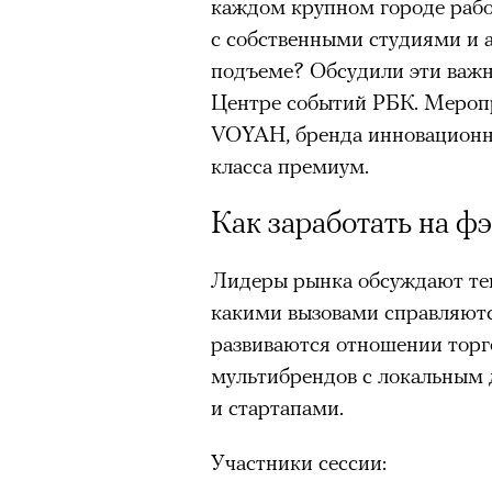
каждом крупном городе раб
Главное
с собственными студиями и а
подъеме? Обсудили эти важн
Горы привлекают людей 
Центре событий РБК. Мероп
концентрации, в которо
VOYAH, бренда инновационн
остается только настоящ
класса премиум.
Экстремальные нагрузк
гормонов
, из-за чего мо
Как заработать на ф
из самых ярких опытов в
Для многих альпинизм ст
Лидеры рынка обсуждают тек
рутины, перезагрузиться
какими вызовами справляютс
развиваются отношении торг
Совместное преодоление 
людьми особенно
прочны
мультибрендов с локальным
и стартапами.
Наука не подтверждает с
признает, что
к альпиниз
Участники сессии:
устойчивостью к стрессу