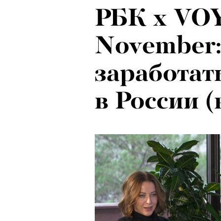
РБК x VO
Психологи
November:
почему тр
заработат
останавли
в России (
в горы