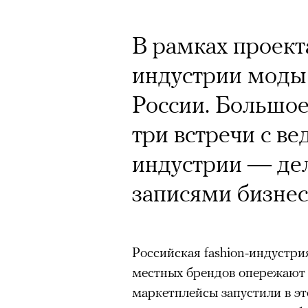
Почему для одни
горы становится
В рамках проект
готовы снова ри
индустрии моды
Психологи и аль
России. Большо
высота меняет ч
три встречи с в
тянет с новой си
индустрии — де
записями бизнес
Подписывайтесь на телег
Российская fashion-индустри
местных брендов опережают 
маркетплейсы запустили в эт