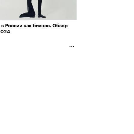
в России как бизнес. Обзор
о ли прийти
2024
офессиональный спорт без
, если вам 30