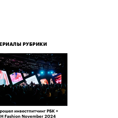
ЕРИАЛЫ РУБРИКИ
ЕРИАЛЫ РУБРИКИ
прошел инвестпитчинг РБК ×
да как лекарство: как
H Fashion November 2024
улки стали новой формой