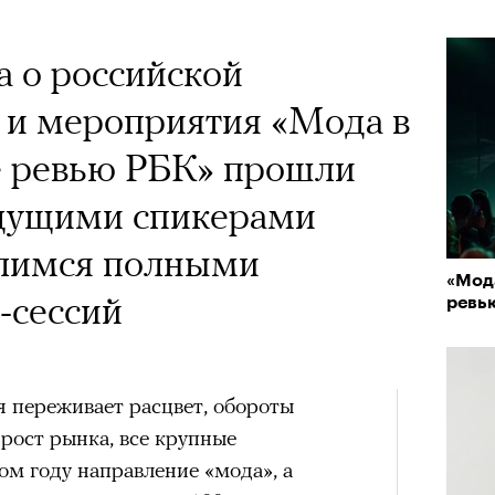
х первое восхождение в
тера
 последним, а другие
а о российской
сковать жизнью?
 и мероприятия «Мода в
пинисты объясняют, как
е ревью РБК» прошли
еловека и почему к ней
едущими спикерами
лой
лимся полными
«Мода
-сессий
ревь
Поче
рам-канал «РБК Стиль»
я переживает расцвет, обороты
рост рынка, все крупные
ом году направление «мода», а