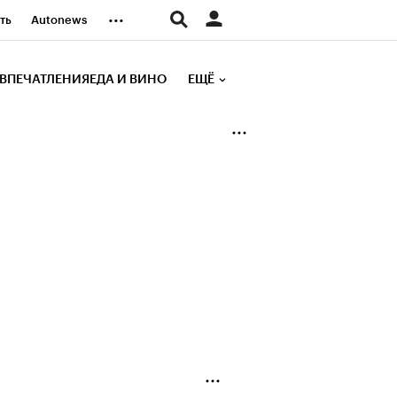
...
ть
Autonews
К Образование
ВПЕЧАТЛЕНИЯ
ЕДА И ВИНО
ЕЩЁ
д
Стиль
е рейтинги
иа
Финансы