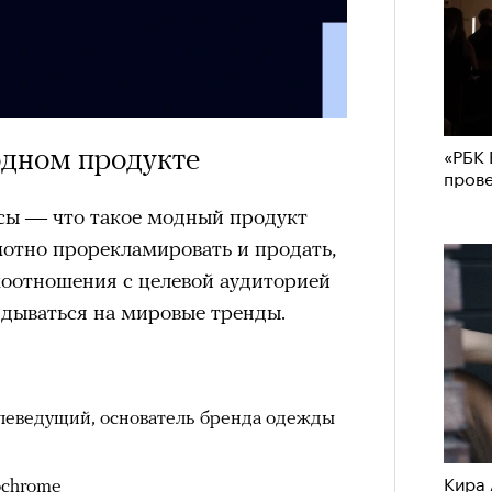
им все 14 восьмитысячников
ислорода.
одном продукте
«РБК 
пров
«РБК 
пров
сы — что такое модный продукт
амотно прорекламировать и продать,
моотношения с целевой аудиторией
ядываться на мировые тренды.
елеведущий, основатель бренда одежды
Кира 
ochrome