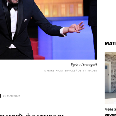
МАТ
Рубен Эстлунд
© GARETH CATTERMOLE / GETTY IMAGES
28 МАЯ 2022
Чем з
эвол