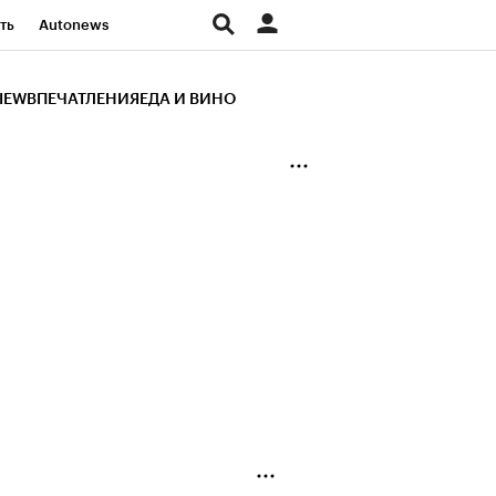
ть
Autonews
К Образование
IEW
ВПЕЧАТЛЕНИЯ
ЕДА И ВИНО
д
Стиль
Крипто
и
Франшизы
Газета
ов
Политика
ты