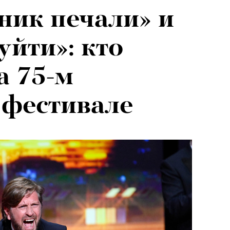
ник печали» и
уйти»: кто
а 75-м
 фестивале