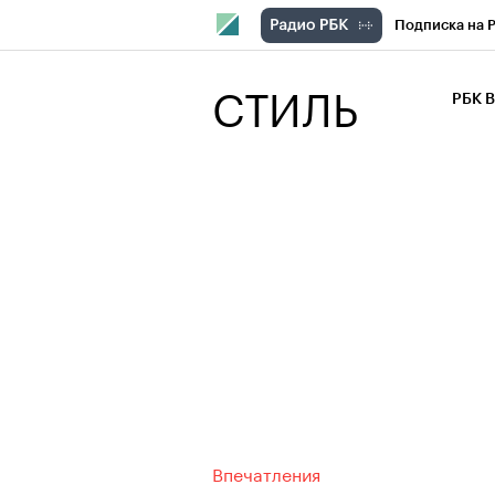
Подписка на 
РБК Компани
СТИЛЬ
РБК 
РБК Курсы
РБК Бизнес-с
Спецпроекты
Экономика
Впечатления