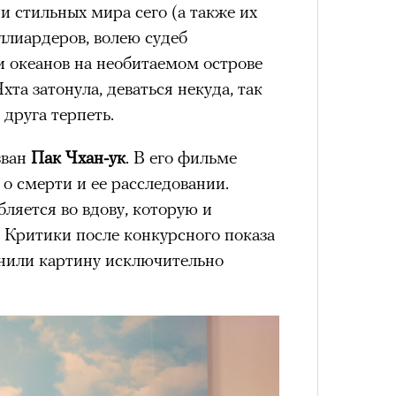
 стильных мира сего (а также их
ллиардеров, волею судеб
и океанов на необитаемом острове
хта затонула, деваться некуда, так
 друга терпеть.
зван
Пак Чхан-ук
. В его фильме
 о смерти и ее расследовании.
бляется во вдову, которую и
 Критики после конкурсного показа
нили картину исключительно