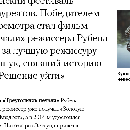
ский фестиваль
ауреатов. Победителем
осмотра стал фильм
чали» режиссера Рубена
з за лучшую режиссуру
н-ук, снявший историю
«Решение уйти»
Куль
невес
м
«Треугольник печали»
Рубена
й режиссер уже получал «Золотую
Квадрат», а в 2014-м удостоился
 На этот раз Эстлунд привез в