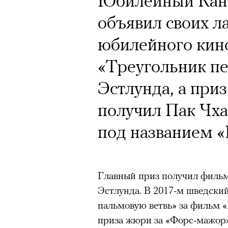
Юбилейный Канн
объявил своих л
юбилейного кин
«Треугольник пе
Эстлунда, а при
получил Пак Чха
под названием 
Главный приз получил филь
Эстлунда. В 2017-м шведски
пальмовую ветвь» за фильм «
приза жюри за «Форс-мажор».