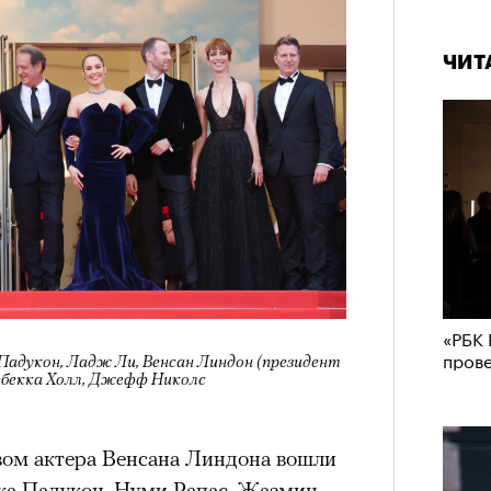
ЧИТ
«РБК 
пров
Падукон, Ладж Ли, Венсан Линдон (президент
ебекка Холл, Джефф Николс
вом актера Венсана Линдона вошли
ка Падукон, Нуми Рапас, Жазмин