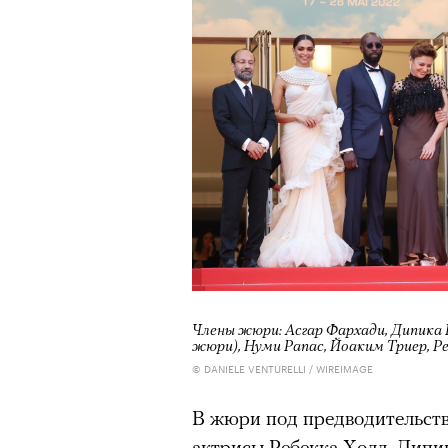
Члены жюри: Асгар Фархади, Дипика 
жюри), Нуми Рапас, Йоаким Триер, Р
© DANIELE VENTURELLI / WIREIMAGE
В жюри под предводительст
актрисы Ребекка Холл, Дипи