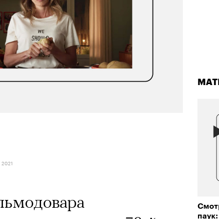
МАТ
 2021
льмодовара
Смот
паук: