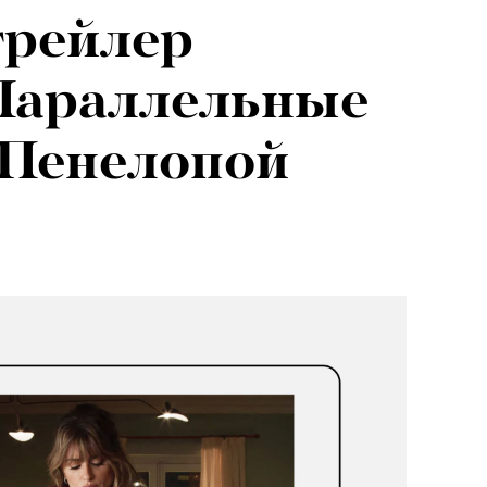
трейлер
Параллельные
 Пенелопой