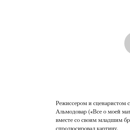
Режиссером и сценаристом 
Альмодовар («Все о моей ма
вместе со своим младшим б
спродюсировал картину.