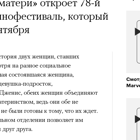
атери» откроет 78-й
инофестиваль, который
нтября
стория двух женщин, ставших
тря на разное социальное
ая состоявшаяся женщина,
Смот
девушка-подросток,
Marv
Дженис, обеих женщин объединяют
атеринством, ведь они обе не
не были готовы к тому, что их ждет.
ильном отделении позволяет им
друг друга.