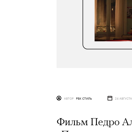
АВТОР
РБК СТИЛЬ
24 АВГУСТА
Фильм Педро А