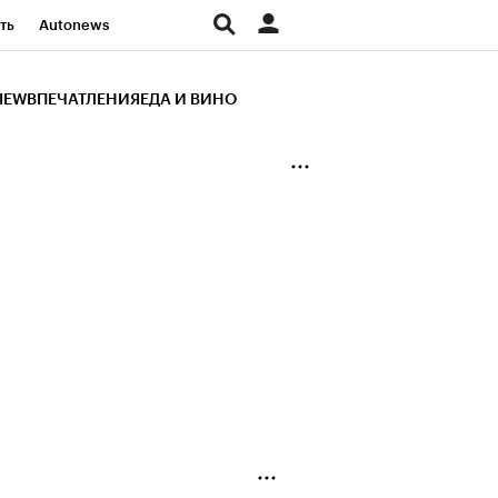
ть
Autonews
К Образование
IEW
ВПЕЧАТЛЕНИЯ
ЕДА И ВИНО
д
Стиль
Крипто
и
Франшизы
Газета
ов
Политика
ты