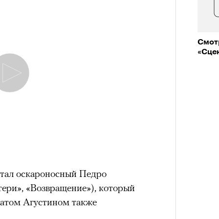
Смот
«Сце
стал оскароносный Педро
тери», «Возвращение»), который
ратом Агустином также