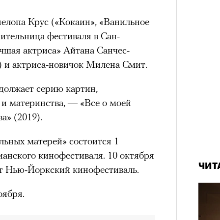
елопа Крус («Кокаин», «Ванильное
дительница фестиваля в Сан-
чшая актриса» Айтана Санчес-
) и актриса-новичок Милена Смит.
должает серию картин,
и материнства, — «Все о моей
а» (2019).
ьных матерей» состоится 1
ианского кинофестиваля. 10 октября
ЧИТ
т Нью-Йоркский кинофестиваль.
оября.