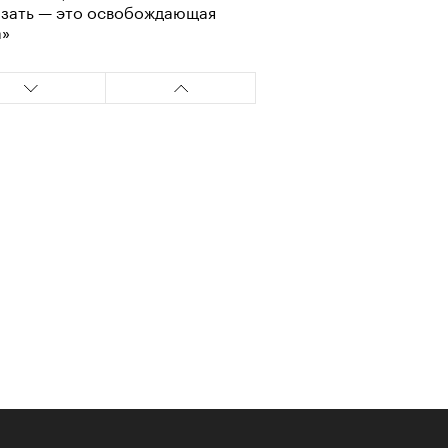
азать — это освобождающая
а»
т ли человек прожить 180 лет:
ает Станислав Скакун