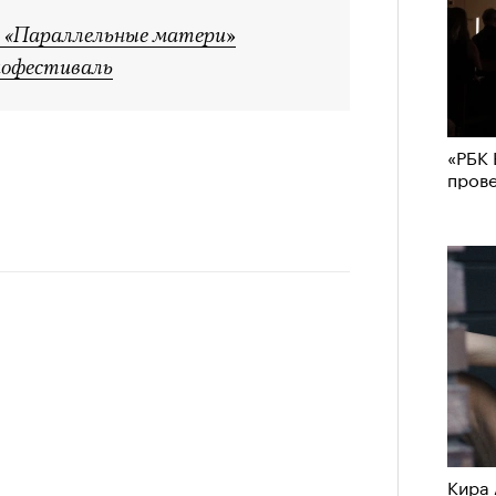
 «Параллельные матери»
нофестиваль
«РБК 
пров
Кира 