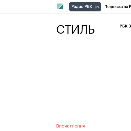
Подписка на 
РБК Компани
СТИЛЬ
РБК 
РБК Курсы
РБК Бизнес-с
Спецпроекты
Экономика
Впечатления