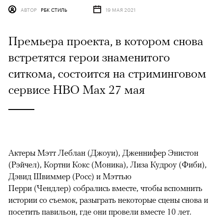
АВТОР
РБК СТИЛЬ
19 МАЯ 2021
Премьера проекта, в котором снова
встретятся герои знаменитого
ситкома, состоится на стриминговом
сервисе HBO Max 27 мая
Актеры Мэтт Леблан (Джоуи), Дженнифер Энистон
(Рэйчел), Кортни Кокс (Моника), Лиза Кудроу (Фиби),
Дэвид Швиммер (Росс) и Мэттью
Перри (Чендлер) собрались вместе, чтобы вспомнить
истории со съемок, разыграть некоторые сцены снова и
посетить павильон, где они провели вместе 10 лет.