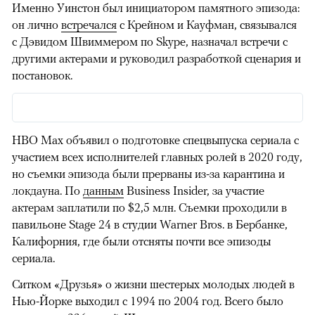
Именно Уинстон был инициатором памятного эпизода:
он лично
встречался
с Крейном и Кауфман, связывался
с Дэвидом Швиммером по Skype, назначал встречи с
другими актерами и руководил разработкой сценария и
постановок.
HBO Max объявил о подготовке спецвыпуска сериала с
участием всех исполнителей главных ролей в 2020 году,
но съемки эпизода были прерваны из-за карантина и
локдауна. По
данным
Business Insider, за участие
актерам заплатили по $2,5 млн. Съемки проходили в
павильоне Stage 24 в студии Warner Bros. в Бербанке,
Калифорния, где были отсняты почти все эпизоды
сериала.
Ситком «Друзья» о жизни шестерых молодых людей в
Нью-Йорке выходил с 1994 по 2004 год. Всего было