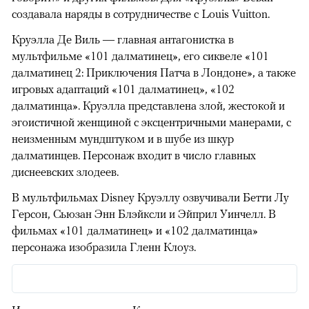
создавала наряды в сотрудничестве с Louis Vuitton.
Круэлла Де Виль — главная антагонистка в
мультфильме «101 далматинец», его сиквеле «101
далматинец 2: Приключения Патча в Лондоне», а также
игровых адаптаций «101 далматинец», «102
далматинца». Круэлла представлена злой, жестокой и
эгоистичной женщиной с эксцентричными манерами, с
неизменным мундштуком и в шубе из шкур
далматинцев. Персонаж входит в число главных
диснеевских злодеев.
В мультфильмах Disney Круэллу озвучивали Бетти Лу
Герсон, Сьюзан Энн Блэйксли и Эйприл Уинчелл. В
фильмах «101 далматинец» и «102 далматинца»
персонажа изобразила Гленн Клоуз.