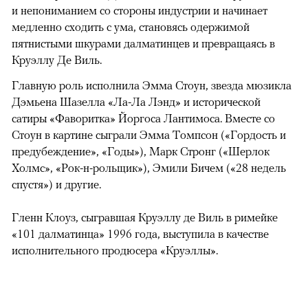
и непониманием со стороны индустрии и начинает
медленно сходить с ума, становясь одержимой
пятнистыми шкурами далматинцев и превращаясь в
Круэллу Де Виль.
Главную роль исполнила Эмма Стоун, звезда мюзикла
Дэмьена Шазелла «Ла-Ла Лэнд» и исторической
сатиры «Фаворитка» Йоргоса Лантимоса. Вместе со
Стоун в картине сыграли Эмма Томпсон («Гордость и
предубеждение», «Годы»), Марк Стронг («Шерлок
Холмс», «Рок-н-рольщик»), Эмили Бичем («28 недель
спустя») и другие.
Гленн Клоуз, сыгравшая Круэллу де Виль в римейке
«101 далматинца» 1996 года, выступила в качестве
исполнительного продюсера «Круэллы».