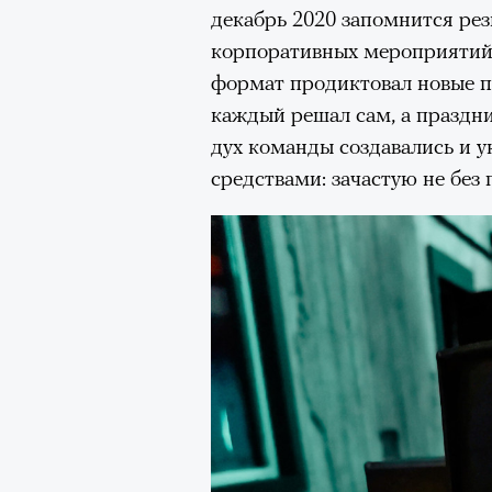
Париже в интерьерах дворца X
декабрь 2020 запомнится рез
главными новинками вроде с
корпоративных мероприятий
выложить первые кадры в за
формат продиктовал новые п
получил резкую порцию кри
каждый решал сам, а праздн
звезд отечественные игроки
дух команды создавались и 
хотя бы Gloria Jeans и Ирину
средствами: зачастую не без
Водянову и даже далеких от 
в кампании Lavarice и Эльзу 