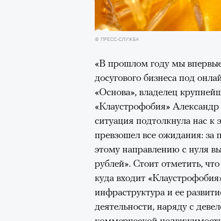
задавались вопросом, почему
звезду, другие делились пре
повысит стоимость своих изд
© ПРЕСС-СЛУЖБА
зарубежной моделью. 4 авгус
«В прошлом году мы впервые
аккаунта в Instagram
(принад
досугового бизнеса под онла
деятельность признана экстр
«Основа», владелец крупней
оставил на своем сайте. При
«Клаустрофобия» Александр 
фото удалили из-за террито
ситуация подтолкнула нас к 
использование контента с су
превзошел все ожидания: за
этому направлению с нуля в
рублей». Стоит отметить, чт
куда входит «Клаустрофобия»
инфраструктура и ее развит
деятельности, наряду с дев
Ирина Зуева, директор по маркетинг
коммерческой недвижимости