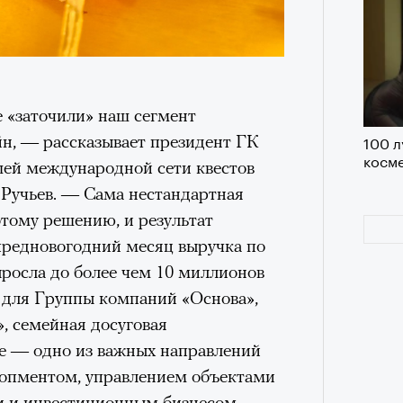
 нельзя было пригласить локальную
дположениями, что теперь Ekonika
елий, чтобы «покрыть» контракт с
та бренд удалил фото из своего
4 кол
 «заточили» наш сегмент
лежит компании Meta, чья
пропу
йн, — рассказывает президент ГК
100 л
емистской и запрещена в РФ),
но
косме
шей международной сети квестов
 этом в компании пояснили, что
Ручьев. — Сама нестандартная
риальных ограничений на
этому решению, и результат
пермоделью.
 предновогодний месяц выручка по
ыросла до более чем 10 миллионов
о для Группы компаний «Основа»,
, семейная досуговая
ие — одно из важных направлений
Карго
елопментом, управлением объектами
ткани
у restore, бренд-консультант, eх CMO Ekonika
 и инвестиционным бизнесом.