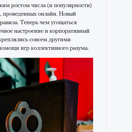
VIII века, а Роузи позировала с
ким ростом числа (и популярности)
умки-таксы. Бренд едва успел
, проведенных онлайн. Новый
прещенной социальной сети, как
равила. Теперь чем угощаться
тики. При этом снимать мировых
ичное настроение и корпоративный
«РБК 
 рынка уже привыкли: вспомнить
укреплялись совсем другими
пров
 Шейк, 12 Storeez и Наталью
Сможе
 помощи игр коллективного разума.
отвеч
российского контекста Тину Кунаки
Хоск у самой Ekonika.
Кира 
доск