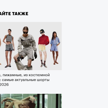
а»
лаборации, которые нельзя
стить
АЙТЕ ТАКЖЕ
т ли человек прожить 180 лет:
ает Станислав Скакун
, пижамные, из костюмной
: самые актуальные шорты
-2026