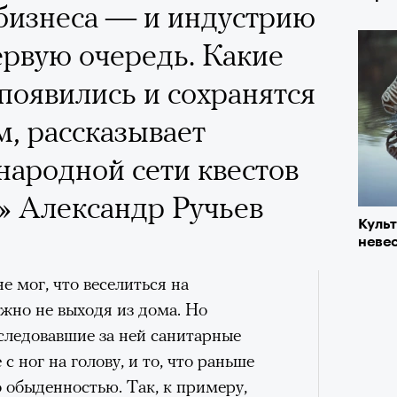
бизнеса — и индустрию
«РБК 
пров
ервую очередь. Какие
a с Роузи Хантингтон-
оявились и сохранятся
споры об уместности
м, рассказывает
жной звездой, расходах
ародной сети квестов
зможном росте цен на
» Александр Ручьев
опросили разобрать кейс
Куль
ину Зуеву
невес
Кира 
ЧИТ
е мог, что веселиться на
доск
жно не выходя из дома. Но
штук
ер последних дней. Российский
следовавшие за ней санитарные
 рекламной кампании британскую
с ног на голову, и то, что раньше
он-Уайтли. Cъемки проходили в
 обыденностью. Так, к примеру,