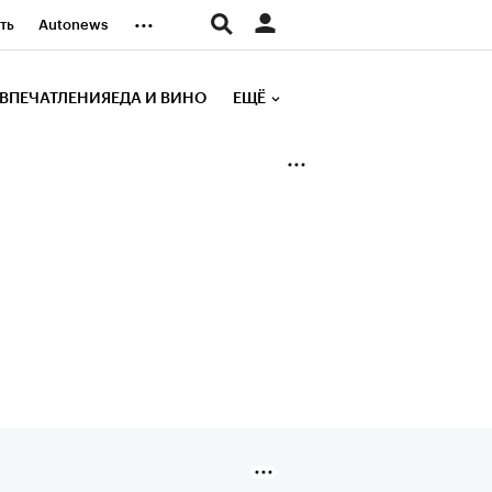
...
ть
Autonews
К Образование
ВПЕЧАТЛЕНИЯ
ЕДА И ВИНО
ЕЩЁ
д
Стиль
е рейтинги
иа
Финансы