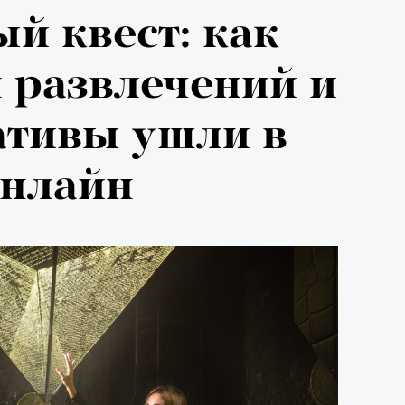
евы:
й квест: как
г — о скандале
 развлечений и
и Роузи
ативы ушли в
н-Уайтли
нлайн