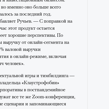
лета
Как т
выра
 но именно оно больше всего
Вост
нсеров, деятелей искусства или
алось за последний год.
 из самых действенных способов
авляет Ручьев. — С поправкой на
 Особенно сейчас, когда любая
час этот продукт остается
ток, а информационный шум
еет хорошие перспективы. По
сти.
 выручку от онлайн-сегмента на
5% валовой выручки
 заключить контракт с мировой
тия в онлайн-режиме, включая
ечной репутацией.
Почему бренды
яч человек».
100 л
мпаний западных знаменитостей? У
косме
йный вес: о них регулярно пишут
Умный
лектуальной игры и тимбилдинга —
осваи
и и сотни миллионов подписчиков.
 владельца «Клаустрофобии»
Trave
также нередко показывают, что
орпоративы в постпандемийное
знает мировых звезд, чем многих
лужат все те же Zoom-конференции,
кую персону, бренд рассчитывает на
ые сценарии и запоминающиеся
емости и выход за пределы