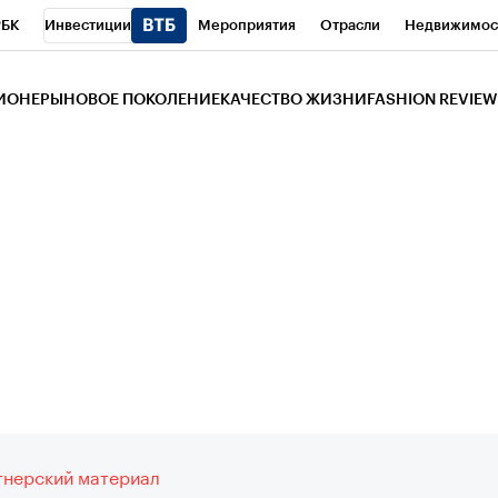
РБК
Инвестиции
Мероприятия
Отрасли
Недвижимос
и
Телеканал
РБК Вино
Спорт
Школа управления РБК
РБ
ЗИОНЕРЫ
НОВОЕ ПОКОЛЕНИЕ
КАЧЕСТВО ЖИЗНИ
FASHION REVIEW
РБК Life
Тренды
Визионеры
Национальные проекты
Горо
 Бизнес-среда
Дискуссионный клуб
Исследования
Кредитны
Газета
Спецпроекты СПб
Конференции СПб
Спецпроекты
трагентов
Политика
Экономика
Бизнес
Технологии и мед
ой валюты
нерский материал