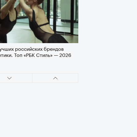
лаборации, которые нельзя
стить
учших российских брендов
тики. Топ «РБК Стиль» — 2026
, пижамные, из костюмной
: самые актуальные шорты