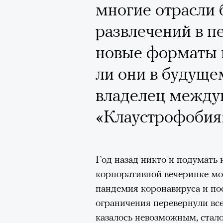
многие отрасли 
развлечений в п
Кампания Ekonik
новые форматы п
Уайтли вызвала 
ли они в будуще
работы с зарубе
владелец междун
на рекламу и во
«Клаустрофобия
обувь бренда. П
маркетолога Ир
Год назад никто и подумать н
корпоративной вечеринке мо
Ekonika — главный ньюсмейк
пандемия коронавируса и по
бренд снял в осенне-зимней
ограничения перевернули все 
супермодель Роузи Хантингт
казалось невозможным, стало