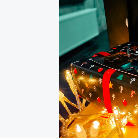
Роу
1
8
из
Eko
© ПР
Критикуя кейс с Роузи Ханти