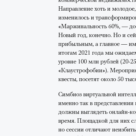
Направление хоть и молодое,
Съемки топ-моделей, инфлюе
изменилось и трансформиров
спортсменов остаются одним
«Маржинальность 60%, — доб
привлечь внимание к бренду.
Новый год, конечно. Но и сей
новость живет не больше су
прибыльным, а главное — им
достигает предельной плотно
итогам 2021 года мы ожидаем
уровне 100 млн рублей (20-2
Многие маркетологи мечтают
«Клаустрофобии»). Мероприя
звездой — в идеале с безупр
квесты, посетят около 50 тыс
выбирают для рекламных ка
них, как правило, выше меди
Симбиоз виртуальной интел
СМИ, за ними следят десятк
именно так в представлении
Исследования узнаваемости 
должны выглядеть онлайн-к
российская аудитория лучше 
время. Площадкой для них с
отечественных. Привлекая та
но сессии отличают неизбит
большие охваты, рост узнава