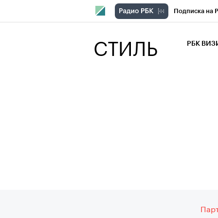
Подписка на 
РБК Компани
СТИЛЬ
РБК ВИ
РБК Курсы
Крипто
РБК
Франшизы
Проверка кон
Рынок наличн
Fashion Review
Парт