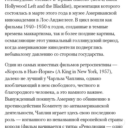
Hollywood Left and the Blacklist), презентация которого
состоялась в марте этого года в музее Американской
киноакадемии в Лос-Анджелесе. В цикл вошли как
фильмы 1940–1950-х годов, созданные в темные
времена маккартизма, так и более поздние картины,
осмысляющие этот уникальный голливудский период,
когда американские кинодеятели подверглись
небывалому давлению со стороны государства.
Один из самых известных фильмов ретроспективы —
«Король в Нью-Йорке» (A King in New York, 1957),
далеко не лучший у Чарльза Чаплина, однако
изобличающий в нем свободного, честного и
благородного человека, а это намного важнее.
Вынужденный покинуть Америку по обвинению в
противодействии Комитету по антиамериканской
деятельности, Чаплин играет здесь свою последнюю
роль — изгнанного из неназванной европейской страны
короля (фильм начинается с титра: «Революции — одно