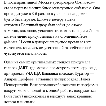
В посткарантинной Москве арт-ярмарка Cosmoscow
стала первым масштабным культурным событием. Она
проходит уже в 8-й раз, но в условиях пандемии —
будто бы впервые. Ближе к вечеру в день
открытия Гостиный двор был забит до отказа —
заметно, как люди, уставшие от самоизоляции и Zoom,
хотели лично присутствовать на столичных fêtes
galantes. И если в докоронавирусное время вся эта
светскость казалась искусственной, то сейчас в ней
чувствуется витальность.
Один из самых оригинальных стендов придумала
галерея
JART
, где можно посмотреть премьеру лэнд-
арт проекта
«ЧА ЩА Выставка в лесах»
. Куратор —
Андрей Ерофеев, а главный имидж создал Павел
Пепперштейн. Если утомляют бесконечные парфюмы
вокруг, можно подойти к одной работе, вооружиться
(или стать) нюхоскопом и вдохнуть запах крапивы,
лопуха или сныти.