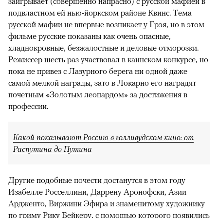
заигрывает (совершенно напрасно) с русской мафией в
подвластном ей нью-йоркском районе Квинс. Тема
русской мафии не впервые возникает у Грэя, но в этом
фильме русские показаны как очень опасные,
хладнокровные, безжалостные и деловые отморозки.
Режиссер шесть раз участвовал в каннском конкурсе, но
пока не привез с Лазурного берега ни одной даже
самой мелкой награды, зато в Локарно его наградят
почетным «Золотым леопардом» за достижения в
профессии.
Какой показывают Россию в голливудском кино: от
Распутина до Путина
Другие подобные почести достанутся в этом году
Изабелле Росселлини, Даррену Аронофски, Азии
Ардженто, Виржини Эфира и знаменитому художнику
по гриму Рику Бейкеру, с помощью которого появились