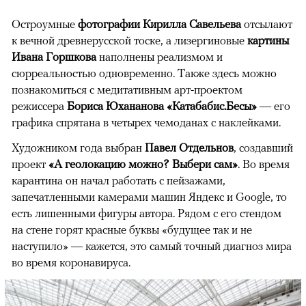
Остроумные
фотографии Кирилла Савельева
отсылают
к вечной древнерусской тоске, а лизергиновые
картины
Ивана Горшкова
наполнены реализмом и
сюрреальностью одновременно. Также здесь можно
познакомиться с медитативным арт-проектом
режиссера
Бориса Юхананова «Катабабис.Бесы»
— его
графика спрятана в четырех чемоданах с наклейками.
Художником года выбран
Павел Отдельнов
, создавший
проект
«А геолокацию можно? Выбери сам»
. Во время
00:00
/
00:00
карантина он начал работать с пейзажами,
запечатленными камерами машин Яндекс и Google, то
есть лишенными фигуры автора. Рядом с его стендом
на стене горят красные буквы «будущее так и не
наступило» — кажется, это самый точный диагноз мира
во время коронавируса.