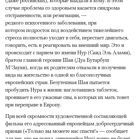
(даже российских), которые впадали в кому. В этом
случае проблема со здоровьем касается синдрома
отстраненности, или резигнации, —
редкого психогенного заболевания, при
котором подросток под воздействием тяжелейшего
стресса полностью уходит в себя, перестает двигаться,
говорить, есть и реагировать на внешний мир. Это и
происходит с парнем по имени Нур (Саид Эль Алами),
братом главной героини Шаи (Дуа Бутарбуш
М’Зауки), когда их родителям отказали в получении
вида на жительство в одной из благополучных
европейских стран. Безутешная Шая пытается
пробудить Нура к жизни: наглотавшись таблеток,
проникает в его ужасные сны, в которых их мать тонет
при переправе в Европу.
При всей скромности художественной составляющей
фильма его адресованный европейцам добросердечный
призыв («Только вы можете нас спасти!» — сообщает
для тех, кто не понял, очнувшийся Нур) точно не будет