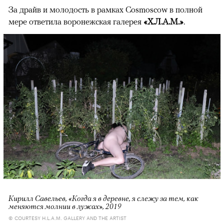
За драйв и молодость в рамках Cosmoscow в полной
мере ответила воронежская галерея
«Х.Л.А.М.»
.
Кирилл Савельев, «Когда я в деревне, я слежу за тем, как
меняются молнии в лужах», 2019
© COURTESY H.L.A.M. GALLERY AND THE ARTIST