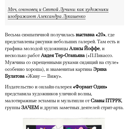
Мяч, омоновец и Святой Лучини: как художники
изображают Александра Лукашенко
Весьма симпатичной получилась
выставка «20»
, где
представлены рисунки небольших галерей. Там есть и
графика молодой художницы
Алисы Йоффе
, и
несколько работ
Авдея Тер-Оганьяна
(«П.Пикассо.
Мужчина со скрещенными руками сидящий на стуле»
особенно хороша), и знаменитая картина
Эрика
Булатова
«Живу — Вижу».
Издательство и онлайн-галерея
«Формат Один»
представила художников уличной волны,
малотиражные эстампы и мультипли от
Славы ПТРРК
,
группы
ЗАЧЕМ
и других заметных деятелей стрит-арта.