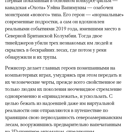
Первый показанный в основном конкурсе фильм —
канадская «Охота» Уэйна Вапимуквы — озабочен
монстрами «нового» типа. Его герои — «нормальные»
современные подростки, а сам он вдохновлен
реальными событиями 2019 года, имевшими место в
Северной Британской Колумбии. Тогда двое
тинейджеров убили трех незнакомых им людей и
скрылись в бескрайних лесах, где потом у реки
обнаружили и их трупы.
Режиссер делает главных героев помешанными на
компьютерных играх, умудряясь при этом передать и
их человеческие черты, прежде всего свойственное не
только людям их поколения неочевидное стремление
одновременно и «принадлежать», и ускользать. С
целью бежать из надоевшей даже им виртуальной
реальности они отправляются в путешествие по
хранящим свою первозданность североамериканским
лесам, вооружившись предварительно напечатанным
на 3D-принтере автоматом, стреляющим