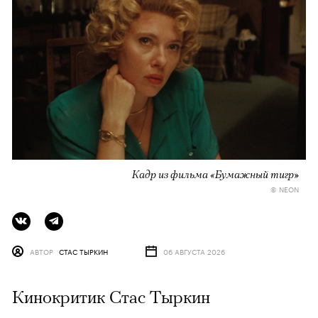
Кадр из фильма «Бумажный тигр»
© NEON
АВТОР
СТАС ТЫРКИН
06 АВГУСТА 2026
Кинокритик Стас Тыркин