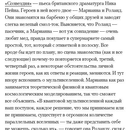
«Созвездия»
— пьеса британского драматурга Ника
Пейна. Героев в ней всего двое — Марианна и Роланд.
Они знакомятся на барбекю у общих друзей и заводят
слегка нелепый смол-ток. Выясняется, что Роланд —
пасечник, а Марианна — вот уж совпадение — очень
любит мед, правда покупает в супермаркете самый
простой, тот, который с этикеткой в полоску. Все
вроде бы идет по плану, но сцена знакомства (как и все
следующие) почему-то повторяется второй, третий,
четвертый раз, а некоторые обстоятельства личной
00:00
/
00:00
жизни героев, как их ответы и реакции, меняются. И тут
впору вспомнить о мультивселенной. Марианна как раз
занимается теоретической физикой и квантовым
космологическим моделированием, так что сможет
все объяснить. «В квантовой мультивселенной каждый
наш поступок, каждое решение, что мы принимаем или
не принимаем, существует в огромном количестве
параллельных вселенных — ты даже представить себе
не можешь, сколько их», — говорит она Роланду, сидя с