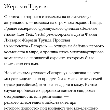
Жереми Труиля
Фестиваль открылся с намеком на политическую
актуальность — показом на огромном экране Пьяццы
Гранде камерного французского фильма «Зеленые
глаза» (Les Yeux Verts) режиссерского дуэта Фанни
Лиатар и Жереми Труиля. Прошлая
их кинолента «Гагарин» — отнюдь не байопик первого
космонавта в мире, а хроника сноса многоквартирного
комплекса на парижской окраине, которому было
присвоено его имя.
Новый фильм уступает «Гагарину» в оригинальности:
мы уже видели кино про детей из эмигрантских семей
(даже российских), которые впадали в кому. В этом
случае проблема со здоровьем касается синдрома
отстраненности, или резигнации, —
редкого психогенного заболевания, при
котором подросток под воздействием тяжелейшего