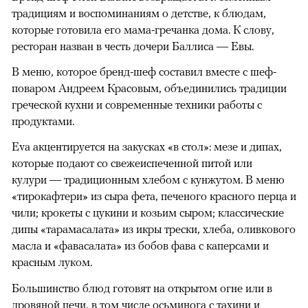
традициям и воспоминаниям о детстве, к блюдам,
которые готовила его мама-гречанка дома. К слову,
ресторан назван в честь дочери Баллиса — Евы.
В меню, которое бренд-шеф составил вместе с шеф-
поваром Андреем Красовым, объединились традиции
греческой кухни и современные техники работы с
продуктами.
Eva акцентируется на закусках «в стол»: мезе и дипах,
которые подают со свежеиспеченной питой или
кулури — традиционным хлебом с кунжутом. В меню
«тирокафтери» из сыра фета, печеного красного перца и
чили; крокеты c цукини и козьим сыром; классические
дипы «тарамасалата» из икры трески, хлеба, оливкового
масла и «фавасалата» из бобов фава с каперсами и
красным луком.
Большинство блюд готовят на открытом огне или в
дровяной печи, в том числе осьминога с тахини и