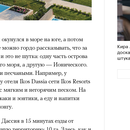
 окунулся в море на юге, а потом
Кира 
е можно гордо рассказывать, что за
доск
 и это не шутка: одну часть острова
штук
о моря, а другую — Ионического.
и песчаными. Например, у
отеля Ikos Dassia сети Ikos Resorts
с мягким и негорячим песком. На
аки и зонтики, а еду и напитки
онгу.
 Дассия в 15 минутах езды от
ную территорию: 10 га. Здесь, как и