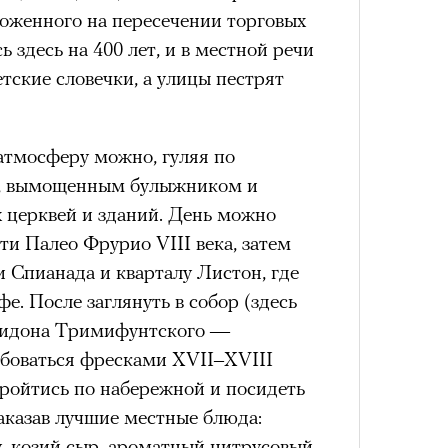
ложенного на пересечении торговых
 здесь на 400 лет, и в местной речи
етские словечки, а улицы пестрят
атмосферу можно, гуляя по
ы, вымощенным булыжником и
 церквей и зданий. День можно
ти Палео Фрурио VIII века, затем
и Спианада и кварталу Листон, где
е. После заглянуть в собор (здесь
ридона Тримифунтского —
юбоваться фресками XVII–XVIII
Пройтись по набережной и посидеть
заказав лучшие местные блюда:
, козий сыр, ароматный цитрусовый