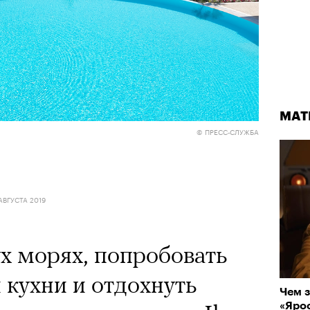
МАТ
© ПРЕСС-СЛУЖБА
АВГУСТА 2019
ух морях, попробовать
 кухни и отдохнуть
Чем з
«Ярос