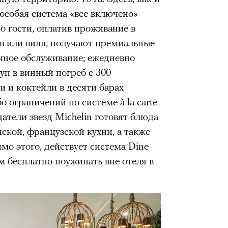
Сможе
т особая система «все включено»
отвеч
то гости, оплатив проживание в
ов или вилл, получают премиальные
очное обслуживание; ежедневно
п в винный погреб с 300
 и коктейли в десяти барах
о ограничений по системе à la carte
датели звезд Michelin готовят блюда
нской, французской кухни, а также
о этого, действует система Dine
4 кол
ям бесплатно поужинать вне отеля в
пропу