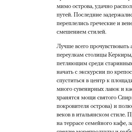
мимо острова, удачно распо
путей. Последние задержались
переплелись греческие и вен
смешением стилей.
Лучше всего прочувствовать 
переулкам столицы Керкир
петляющим среди старинных
начать с экскурсии по крепос
спуститься в центр к площад
много сувенирных лавок и каф
хранятся мощи святого Спи
покровителя острова) и пол
веков в итальянском стиле. 
на террасе семейного кафе, 
свежие морепродукты и рыбу