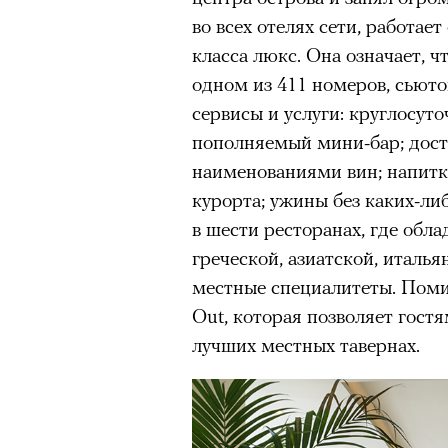
во всех отелях сети, работае
класса люкс. Она означает, ч
одном из 411 номеров, сьют
сервисы и услуги: круглосут
пополняемый мини-бар; досту
наименованиями вин; напитки
курорта; ужины без каких-либ
в шести ресторанах, где обла
греческой, азиатской, италья
местные специалитеты. Помим
Out, которая позволяет гост
лучших местных тавернах.