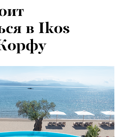
оит
ся в Ikos
 Корфу