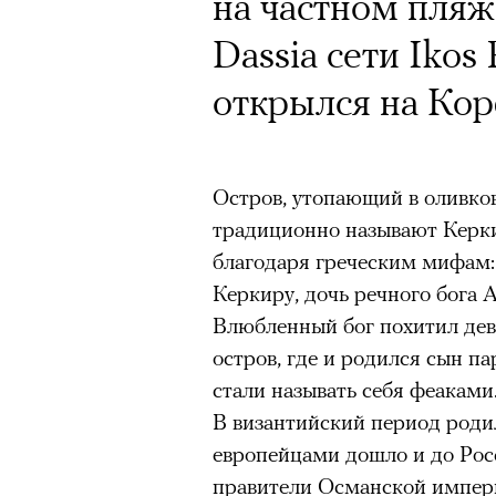
на частном пляж
Dassia сети Ikos
открылся на Кор
Остров, утопающий в оливков
традиционно называют Керки
благодаря греческим мифам:
Керкиру, дочь речного бога
Влюбленный бог похитил дев
остров, где и родился сын па
стали называть себя феаками
В византийский период родил
европейцами дошло и до Рос
правители Османской импери