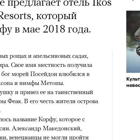
е предлагает отель Ikos
 Resorts, который
фу в мае 2018 года.
ых рощах и апельсиновых садах,
ра. Свое имя местность получила
 бог морей Посейдон влюбился в
Куль
 Асопа и нимфы Метопы.
невес
ушку и привез ее на таинственный
ры Феак. В его честь жители острова
.
ось название Корфу, которое с
сии. Александр Македонский,
и, венецианцы не могли пройти