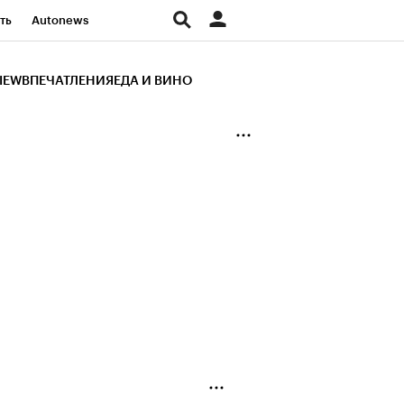
ть
Autonews
К Образование
IEW
ВПЕЧАТЛЕНИЯ
ЕДА И ВИНО
д
Стиль
Крипто
и
Франшизы
Газета
ов
Политика
ты