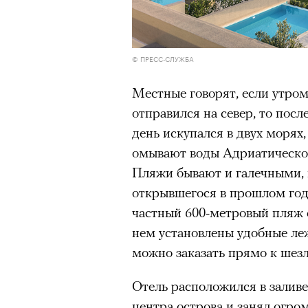
© ПРЕСС-СЛУЖБА
Местные говорят, если утром
отправился на север, то посл
день искупался в двух морях,
омывают воды Адриатическог
Пляжи бывают и галечными, 
открывшегося в прошлом году 
частный 600-метровый пляж 
нем установлены удобные леж
можно заказать прямо к шезл
Отель расположился в заливе
центра острова и занял огром