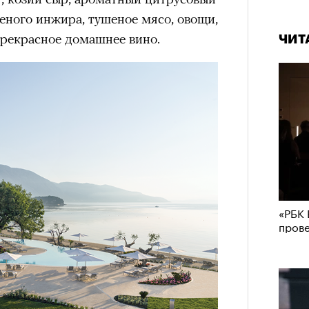
еного инжира, тушеное мясо, овощи,
 прекрасное домашнее вино.
ЧИТ
«РБК 
пров