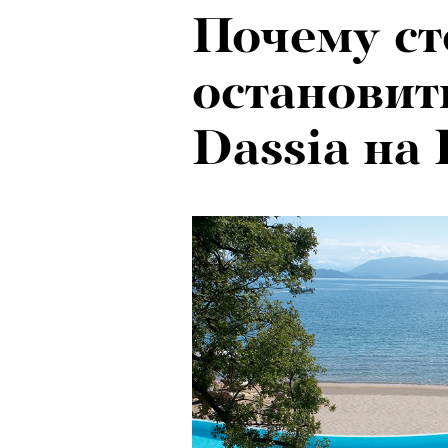
Почему ст
остановить
Dassia на