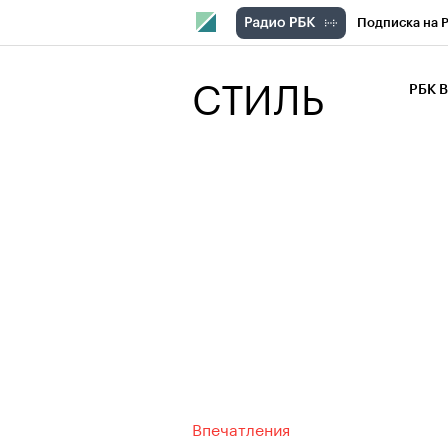
Подписка на 
РБК Компани
СТИЛЬ
РБК 
РБК Курсы
РБК Бизнес-с
Спецпроекты
Экономика
Впечатления