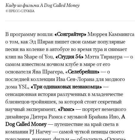
Кадр из фильма A Dog Called Money
© ПРЕСС-СЛУЖБА
В программу вошли:
«Сонграйтер»
Мюррея Каммингса
о том, как Эд Ширан пишет свои самые популярные
песни на коленке в автобусе во время тура и снимает
клип на Shape of You,
«Студия 54»
Мэтта Тирнаура — о
самом известном ночном клубе в мире от его
основателя Яна Шрагера, «
Селебрейшн»
— о
последней коллекции Ива Сен-Лорана для модного
дома YSL,
«Три одинаковых незнакомца»
—
сенсационная история разлученных в младенчестве
близнецов-тройняшек, за которой стоит секретный
научный эксперимент,
«Рамс»
— портрет немецкого
дизайнера Дитера Рамса с музыкой Брайана Ино,
A
Dog Called Money
— путешествие на край света в
компании PJ Harvey — самой чуткой певицы своего
поколения, наконец, фильм — обладатель «Оскара»