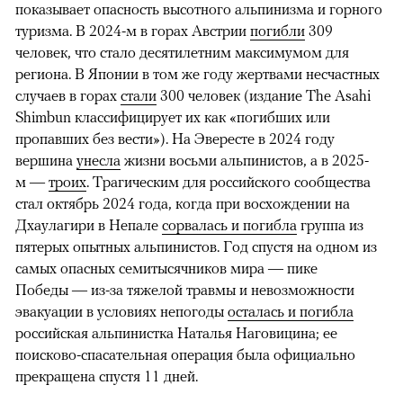
показывает опасность высотного альпинизма и горного
туризма. В 2024-м в горах Австрии
погибли
309
человек, что стало десятилетним максимумом для
региона. В Японии в том же году жертвами несчастных
случаев в горах
стали
300 человек (издание The Asahi
Shimbun классифицирует их как «погибших или
пропавших без вести»). На Эвересте в 2024 году
вершина
унесла
жизни восьми альпинистов, а в 2025-
м —
троих
. Трагическим для российского сообщества
стал октябрь 2024 года, когда при восхождении на
Дхаулагири в Непале
сорвалась и погибла
группа из
пятерых опытных альпинистов. Год спустя на одном из
самых опасных семитысячников мира — пике
Победы — из-за тяжелой травмы и невозможности
эвакуации в условиях непогоды
осталась и погибла
российская альпинистка Наталья Наговицина; ее
поисково-спасательная операция была официально
прекращена спустя 11 дней.