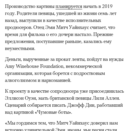
Производство картины
планируется
начать в 2019
году. Родители певицы, ушедшей из жизни семь лет
назад, выступили в качестве исполнительных
продюсеров. Отец Эми Митч Уайнхаус считает, что
время для фильма о его дочери настало. Прежние
предложения, поступавшие раньше, казались ему
неуместными.
Деньги, вырученные за прокат ленты, пойдут на нужды
Amy Winehouse Foundation, некоммерческой
организации, которая борется с подростковым
алкоголизмом и наркоманией.
К проекту в качестве сопродюсера уже присоединилась
Эллисон Оуэн, мать британской певицы Лили Аллен.
Сценарий собирается писать Джофф Дин, работавший
над картиной «Чумовые боты».
«Мы гордимся тем, что Митч Уайнхаус доверил нам
историю удивительной Эми, иконы, чьи песни стали