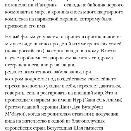
их кинолента «Гагарин» — отнюдь не байопик первого
космонавта в мире, а хроника сноса многоквартирного
комплекса на парижской окраине, которому было
присвоено его имя.
Новый фильм уступает «Гагарину» в оригинальности:
мы уже видели кино про детей из эмигрантских семей
(даже российских), которые впадали в кому. В этом
случае проблема со здоровьем касается синдрома
отстраненности, или резигнации, —
редкого психогенного заболевания, при
котором подросток под воздействием тяжелейшего
стресса полностью уходит в себя, перестает двигаться,
говорить, есть и реагировать на внешний мир. Это и
происходит с парнем по имени Нур (Саид Эль Алами),
братом главной героини Шаи (Дуа Бутарбуш
М’Зауки), когда их родителям отказали в получении
вида на жительство в одной из благополучных
европейских стран. Безутешная Шая пытается