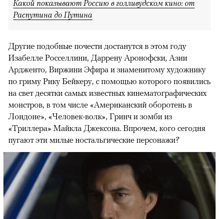
Какой показывают Россию в голливудском кино: от
Распутина до Путина
Другие подобные почести достанутся в этом году
Изабелле Росселлини, Даррену Аронофски, Азии
Ардженто, Виржини Эфира и знаменитому художнику
по гриму Рику Бейкеру, с помощью которого появились
на свет десятки самых известных кинематографических
монстров, в том числе «Американский оборотень в
Лондоне», «Человек-волк», Гринч и зомби из
«Триллера» Майкла Джексона. Впрочем, кого сегодня
пугают эти милые ностальгические персонажи?