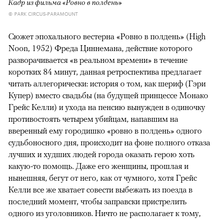
Кадр из фильма «Ровно в полдень»
© PARK CIRCUS-PARAMOUNT
Сюжет эпохального вестерна «Ровно в полдень» (High
Noon, 1952) Фреда Циннемана, действие которого
разворачивается «в реальном времени» в течение
коротких 84 минут, данная ретроспектива предлагает
читать аллегорически: история о том, как шериф (Гэри
Купер) вместо свадьбы (на будущей принцессе Монако
Грейс Келли) и ухода на пенсию вынужден в одиночку
противостоять четырем убийцам, напавшим на
вверенный ему городишко «ровно в полдень» одного
судьбоносного дня, происходит на фоне полного отказа
лучших и худших людей города оказать герою хоть
какую-то помощь. Даже его женщины, прошлая и
нынешняя, бегут от него, как от чумного, хотя Грейс
Келли все же хватает совести выбежать из поезда в
последний момент, чтобы заправски пристрелить
одного из уголовников. Ничто не располагает к тому,