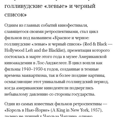
голливудские «левые» и черный
список»
Одним из главных событий кинофестиваля,
славящегося своими ретроспективами, стал цикл
фильмов под названием «Красное и черное:
голливудские «левые» и черный список» (Red & Black —
Hollywood Left and the Blacklist), презентация которого
состоялась в марте этого года в музее Американской
киноакадемии в Лос-Анджелесе. В цикл вошли как
фильмы 1940–1950-х годов, созданные в темные
времена маккартизма, так и более поздние картины,
осмысляющие этот уникальный голливудский период,
когда американские кинодеятели подверглись
небывалому давлению со стороны государства.
Один из самых известных фильмов ретроспективы —
«Король в Нью-Йорке» (A King in New York, 1957),
далеко не лучший у Чарльза Чаплина, однако