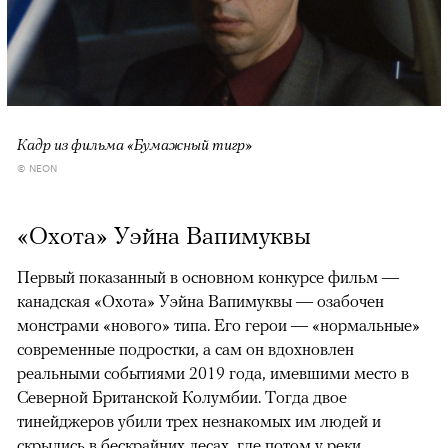
Кадр из фильма «Бумажный тигр»
© NEON
«Охота» Уэйна Вапимуквы
Первый показанный в основном конкурсе фильм —
канадская «Охота» Уэйна Вапимуквы — озабочен
монстрами «нового» типа. Его герои — «нормальные»
современные подростки, а сам он вдохновлен
реальными событиями 2019 года, имевшими место в
Северной Британской Колумбии. Тогда двое
тинейджеров убили трех незнакомых им людей и
скрылись в бескрайних лесах, где потом у реки