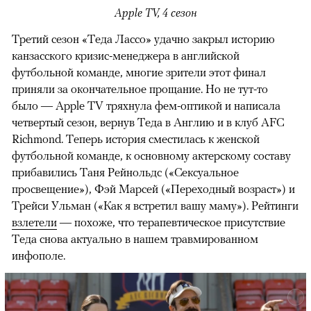
Apple TV, 4 сезон
Третий сезон «Теда Лассо» удачно закрыл историю
канзасского кризис-менеджера в английской
футбольной команде, многие зрители этот финал
приняли за окончательное прощание. Но не тут-то
было — Apple TV тряхнула фем-оптикой и написала
четвертый сезон, вернув Теда в Англию и в клуб AFC
Richmond. Теперь история сместилась к женской
футбольной команде, к основному актерскому составу
прибавились Таня Рейнольдс («Сексуальное
просвещение»), Фэй Марсей («Переходный возраст») и
00:00
/
00:00
Трейси Ульман («Как я встретил вашу маму»). Рейтинги
взлетели
— похоже, что терапевтическое присутствие
Теда снова актуально в нашем травмированном
инфополе.