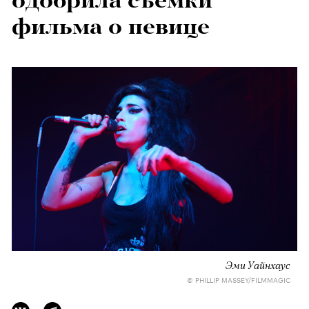
одобрила съемки
фильма о певице
Эми Уайнхаус
© PHILLIP MASSEY/FILMMAGIC