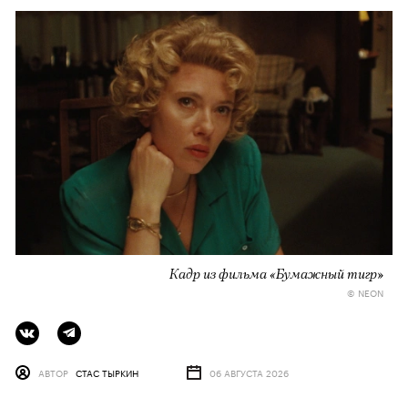
Кадр из фильма «Бумажный тигр»
© NEON
АВТОР
СТАС ТЫРКИН
06 АВГУСТА 2026