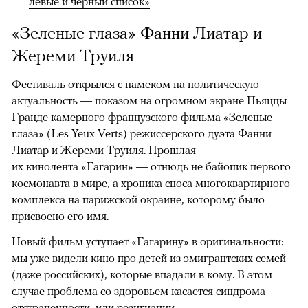
левые и черный список»
«Зеленые глаза» Фанни Лиатар и
Жереми Труиля
Фестиваль открылся с намеком на политическую
актуальность — показом на огромном экране Пьяццы
Гранде камерного французского фильма «Зеленые
глаза» (Les Yeux Verts) режиссерского дуэта Фанни
Лиатар и Жереми Труиля. Прошлая
их кинолента «Гагарин» — отнюдь не байопик первого
космонавта в мире, а хроника сноса многоквартирного
комплекса на парижской окраине, которому было
присвоено его имя.
Новый фильм уступает «Гагарину» в оригинальности:
мы уже видели кино про детей из эмигрантских семей
(даже российских), которые впадали в кому. В этом
случае проблема со здоровьем касается синдрома
отстраненности, или резигнации, —