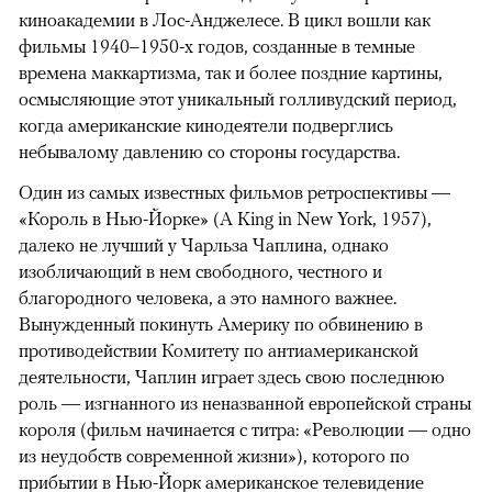
киноакадемии в Лос-Анджелесе. В цикл вошли как
фильмы 1940–1950-х годов, созданные в темные
времена маккартизма, так и более поздние картины,
осмысляющие этот уникальный голливудский период,
когда американские кинодеятели подверглись
небывалому давлению со стороны государства.
Один из самых известных фильмов ретроспективы —
«Король в Нью-Йорке» (A King in New York, 1957),
далеко не лучший у Чарльза Чаплина, однако
изобличающий в нем свободного, честного и
благородного человека, а это намного важнее.
Вынужденный покинуть Америку по обвинению в
противодействии Комитету по антиамериканской
деятельности, Чаплин играет здесь свою последнюю
роль — изгнанного из неназванной европейской страны
короля (фильм начинается с титра: «Революции — одно
из неудобств современной жизни»), которого по
прибытии в Нью-Йорк американское телевидение