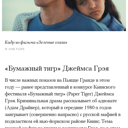
Кадр из фильма «Зеленые глаза»
© JUNE FILMS
«Бумажный тигр» Джеймса Грэя
В числе важных показов на Пьяцце Гранде в этом
году — ранее представленный в конкурсе Каннского
фестиваля «Бумажный тигр» (Paper Tiger) Джеймса
Грэя. Криминальная драма рассказывает об адвокате
(Адам Драйвер), который в середине 1980-х годов
заигрывает (совершенно напрасно) с русской мафией в
подвластном ей нью-йоркском районе Квинс. Тема
русской мафии не впервые возникает у Грэя, но в этом