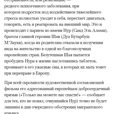
редкого психогенного заболевания, при
котором подросток под воздействием тяжелейшего
стресса полностью уходит в себя, перестает двигаться,
говорить, есть и реагировать на внешний мир. Это и
происходит с парнем по имени Нур (Саид Эль Алами),
братом главной героини Шаи (Дуа Бутарбуш
М’Зауки), когда их родителям отказали в получении
вида на жительство в одной из благополучных
европейских стран. Безутешная Шая пытается
пробудить Нура к жизни: наглотавшись таблеток,
проникает в его ужасные сны, в которых их мать тонет
при переправе в Европу.
При всей скромности художественной составляющей
фильма его адресованный европейцам добросердечный
призыв («Только вы можете нас спасти!» — сообщает
для тех, кто не понял, очнувшийся Нур) точно не будет
лишним в дни очередного обострения мигрантского
кризиса.