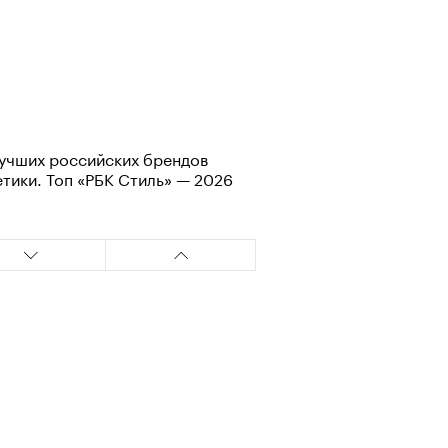
учших российских брендов
тики. Топ «РБК Стиль» — 2026
Визионеры» и masters:dom
ели первую резиденцию