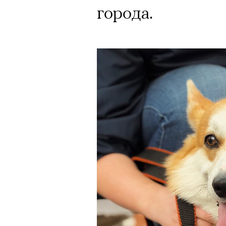
Кинокритик Стас
города.
первых показах 
темы
Подписывайтесь на телег
Зеленые глаза» Фанни Лиат
«Бумажный тигр» Джеймса 
«Охота» Уэйна Вапимуквы
Ретроспектива «Красное и че
список»