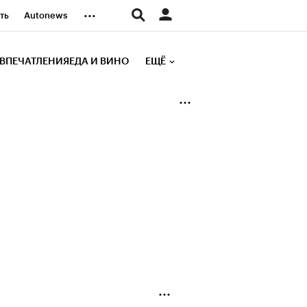
...
ть
Autonews
К Образование
ВПЕЧАТЛЕНИЯ
ЕДА И ВИНО
ЕЩЁ
д
Стиль
е рейтинги
иа
Финансы