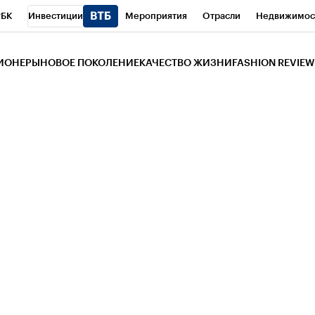
РБК
Инвестиции
Мероприятия
Отрасли
Недвижимос
и
Телеканал
РБК Вино
Спорт
Школа управления РБК
РБ
ЗИОНЕРЫ
НОВОЕ ПОКОЛЕНИЕ
КАЧЕСТВО ЖИЗНИ
FASHION REVIEW
РБК Life
Тренды
Визионеры
Национальные проекты
Горо
 Бизнес-среда
Дискуссионный клуб
Исследования
Кредитны
Газета
Спецпроекты СПб
Конференции СПб
Спецпроекты
трагентов
Политика
Экономика
Бизнес
Технологии и мед
ой валюты