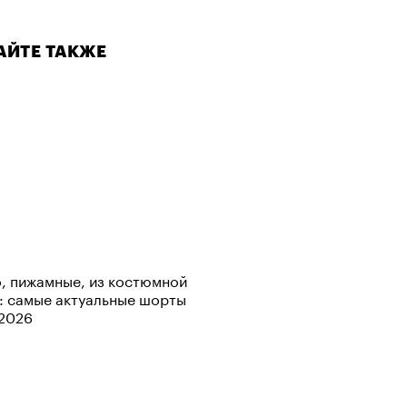
лаборации, которые нельзя
стить
АЙТЕ ТАКЖЕ
, пижамные, из костюмной
: самые актуальные шорты
-2026
АЙТЕ ТАКЖЕ