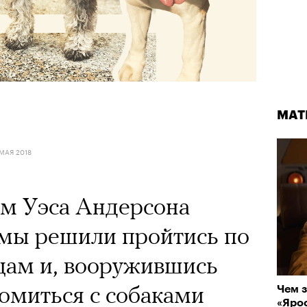
МАТ
МАТ
 МАЯ 2018
Кадр из фильма «Бумажный тигр»
© NEON
м Уэса Андерсона
 мы решили пройтись по
СТА 2026
цам и, вооружившись
комиться с собаками
Чем з
Лока
«Ярос
двой