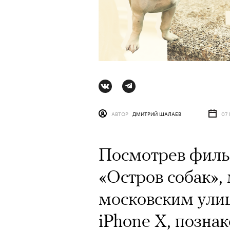
АВТОР
ДМИТРИЙ ШАЛАЕВ
07
Посмотрев филь
«Остров собак»,
АВТОР
СТАС ТЫРКИН
06 АВГУ
московским ули
iPhone X, позна