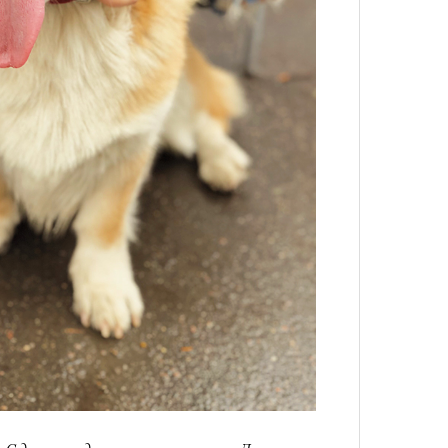
нни Лиатар и Жереми
Лока
бассе
ом на политическую актуальность —
пуст
Сможе
е Пьяццы Гранде
отвеч
ма «Зеленые глаза» (Les Yeux
 Фанни Лиатар и Жереми Труиля.
рин» — отнюдь не байопик первого
а сноса многоквартирного
аине, которому было присвоено его
рину» в оригинальности: мы уже
игрантских семей (даже
и в кому. В этом случае проблема со