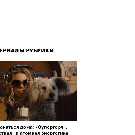
ЕРИАЛЫ РУБРИКИ
ЕРИАЛЫ РУБРИКИ
аняться дома: «Супергерл»,
рно-2025: Япония наносит
тная» и атомная энергетика
ной удар