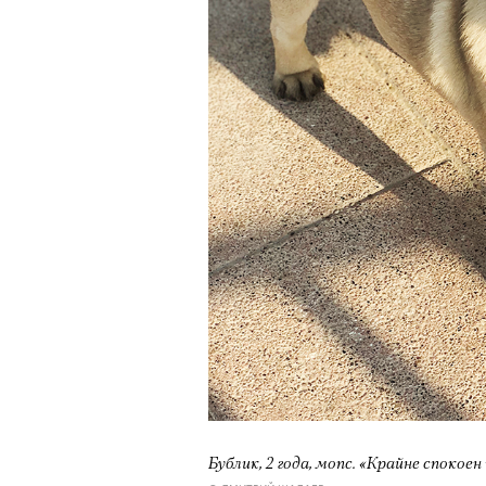
очнувшийся Нур) точно не б
обострения мигрантского кри
Адресованн
добросерд
точно не б
дни очередн
мигрантск
Бублик, 2 года, мопс. «Крайне спокое