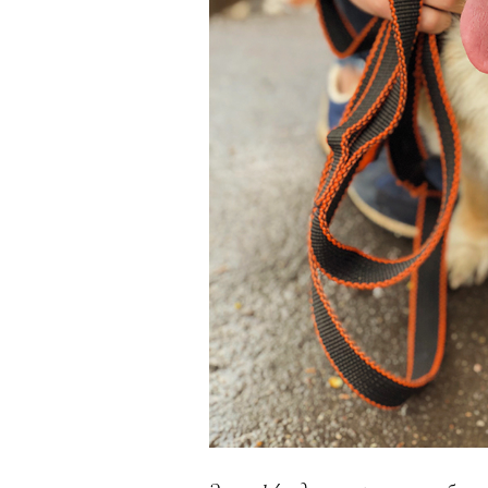
«Зеленые глаза» Фа
Труиля
Фестиваль открылся с намек
показом на огромном экран
камерного французского филь
Verts) режиссерского дуэта
Прошлая их кинолента «Гага
космонавта в мире, а хроник
комплекса на парижской окр
имя.
Новый фильм уступает «Гага
видели кино про детей из эм
российских), которые впадал