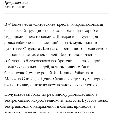
Бутусова, 2026
© СЕРГЕЙ ПЕТРОВ
В «Чайке» есть «литовские» кресты, някрошюсовский
физический труд (по сцене волоком тащат короб с
сидящими в нем героями, а Шамраев — Кузнецов
ловко взбирается на висящий канат), музыкальные
цитаты из Фаустаса Латенаса, постоянного композитора
някрошюсовских спектаклей. Все это стало частью
собственно бутусовского изобретения — клоунадой
помятых жизнью людей, которые ищут себя в
бесконечной смене ролей. И Полина Райкина, и
Марьяна Спивак, и Денис Суханов ведут эту манерную,
эксцентричную игру во всех возможных регистрах.
Почувствовав тоску по реальному удовольствию в
театре, самом искусственном из искусств, Бутусов делал
театр высокого напряжения и сбитых прицелов, в
котором драйв воплощался в музыке, в острой и