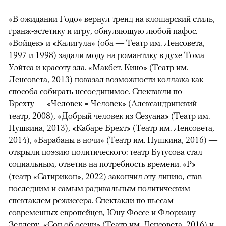
«В ожидании Годо» вернул тренд на клошарский стиль,
гранж-эстетику и игру, обнуляющую любой пафос.
«Войцек» и «Калигула» (оба — Театр им. Ленсовета,
1997 и 1998) задали моду на романтику в духе Тома
Уэйтса и красоту зла. «Макбет. Кино» (Театр им.
Ленсовета, 2013) показал возможности коллажа как
способа собирать несоединимое. Спектакли по
Брехту — «Человек = Человек» (Александринский
театр, 2008), «Добрый человек из Сезуана» (Театр им.
Пушкина, 2013), «Кабаре Брехт» (Театр им. Ленсовета,
2014), «Барабаны в ночи» (Театр им. Пушкина, 2016) —
открыли поэзию политического: театр Бутусова стал
социальным, ответив на потребность времени. «Р»
(театр «Сатирикон», 2022) закончил эту линию, став
последним и самым радикальным политическим
спектаклем режиссера. Спектакли по пьесам
современных европейцев, Юну Фоссе и Флориану
Зеллеру, «Сон об осени» (Театр им. Ленсовета, 2016) и