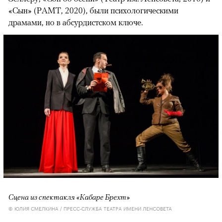
«Сын» (РАМТ, 2020), были психологическими
драмами, но в абсурдистском ключе.
Сцена из спектакля «Кабаре Брехт»
© ЮЛИЯ СМЕЛКИНА / ПРЕСС-СЛУЖБА ТЕАТРА ИМЕНИ ЛЕНСОВЕТА