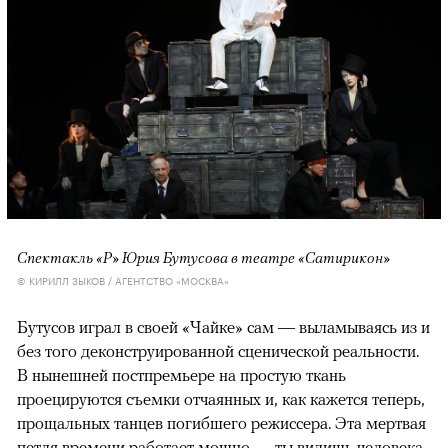
Спектакль «Р» Юрия Бутусова в театре «Сатирикон»
© КИРИЛЛ ЗЫКОВ / АГЕНТСТВО «МОСКВА»
Бутусов играл в своей «Чайке» сам — выламываясь из и
без того деконструированной сценической реальности.
В нынешней постпремьере на простую ткань
проецируются съемки отчаянных и, как кажется теперь,
прощальных танцев погибшего режиссера. Эта мертвая
петля времени работает мощно — ты видишь человека,