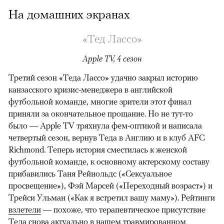
На домашних экранах
«Тед Лассо»
Apple TV, 4 сезон
Третий сезон «Теда Лассо» удачно закрыл историю
канзасского кризис-менеджера в английской
футбольной команде, многие зрители этот финал
приняли за окончательное прощание. Но не тут-то
было — Apple TV тряхнула фем-оптикой и написала
четвертый сезон, вернув Теда в Англию и в клуб AFC
Richmond. Теперь история сместилась к женской
футбольной команде, к основному актерскому составу
прибавились Таня Рейнольдс («Сексуальное
просвещение»), Фэй Марсей («Переходный возраст») и
00:00
/
00:00
Трейси Ульман («Как я встретил вашу маму»). Рейтинги
взлетели
— похоже, что терапевтическое присутствие
Теда снова актуально в нашем травмированном