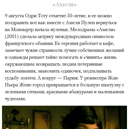
«Амели»
9 августа Одри Тоту отметит 50-летие, и ее можно
поздравить вот как: вместе с Амели Пулен вернуться
на Монмартр начала нулевых. Мелодрама «Амели»
(2001) сделала актрису международным символом
французского обаяния. Ее героиня работает в кафе,
замечает чужие странности лучше собственных желаний
и однажды решает тайно помогать и «чинить» жизнь
окружающим: возвращать людям потерянные
воспоминания, знакомить одиночек, подталкивать
судьбу локтем. А вокруг — Париж. У режиссера Жан-
Пьера Жене город превращается в большую шкатулку с
зелеными стенами, красными абажурами и маленькими
чудесами.