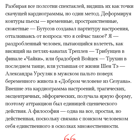
Разбирая все полсотни спектаклей, видишь их как точки
скачущей кардиограммы, но один метод. Деформируя
контуры пьесы — временные, пространственные,
сюжетные — Бутусов создавал партитуру настроения,
отталкиваясь от вопроса: что я сейчас такое? Я —
раздробленный человек, пытающийся взлететь, как
висящий на петлях-канатах Треплев — Трибунцев в
финале «Чайки», или брадобрей Войцек — Трухин в
последнем танце, или уставшая от жизни Шен Тэ —
Александра Урсуляк в мужском пальто поверх
беременного живота в «Добром человеке из Сезуана».
Внешне эта кардиограмма настроений, трагических,
эксцентричных, эйфорических, получала яркую форму,
поэтому аттракцион был единицей сценического
действия. А философия — одна на все, простая, но
действенная, поскольку связана с поиском человеком
себя единственного в осколках множественности.