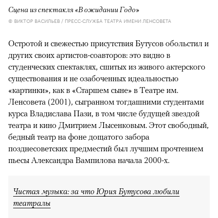
Сцена из спектакля «В ожидании Годо»
© ВИКТОР ВАСИЛЬЕВ / ПРЕСС-СЛУЖБА ТЕАТРА ИМЕНИ ЛЕНСОВЕТА
Остротой и свежестью присутствия Бутусов обольстил и
других своих артистов-соавторов: это видно в
студенческих спектаклях, сшитых из живого актерского
существования и не озабоченных идеальностью
«картинки», как в «Старшем сыне» в Театре им.
Ленсовета (2001), сыгранном тогдашними студентами
курса Владислава Пази, в том числе будущей звездой
театра и кино Дмитрием Лысенковым. Этот свободный,
бедный театр на фоне дощатого забора
позднесоветских предместий был лучшим прочтением
пьесы Александра Вампилова начала 2000-х.
Чистая музыка: за что Юрия Бутусова любили
театралы