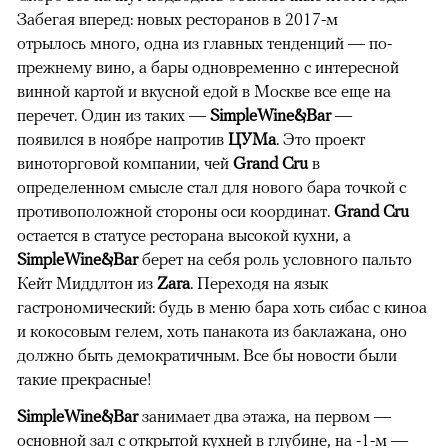
Забегая вперед: новых ресторанов в 2017-м
отрылось много, одна из главных тенденций — по-
прежнему вино, а бары одновременно с интересной
винной картой и вкусной едой в Москве все еще на
перечет. Один из таких —
SimpleWine&Bar
—
появился в ноябре напротив
ЦУМа
. Это проект
виноторговой компании, чей
Grand Cru
в
определенном смысле стал для нового бара точкой с
противоположной стороны оси координат.
Grand Cru
остается в статусе ресторана высокой кухни, а
SimpleWine&Bar
берет на себя роль условного пальто
Кейт Миддлтон из
Zara
. Переходя на язык
гастрономический: будь в меню бара хоть сибас с киноа
и кокосовым гелем, хоть панакота из баклажана, оно
должно быть демократичным. Все бы новости были
такие прекрасные!
SimpleWine&Bar
занимает два этажа, на первом —
основной зал с открытой кухней в глубине, на -1-м —