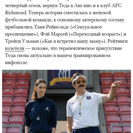
четвертый сезон, вернув Теда в Англию и в клуб AFC
Richmond. Теперь история сместилась к женской
футбольной команде, к основному актерскому составу
прибавились Таня Рейнольдс («Сексуальное
просвещение»), Фэй Марсей («Переходный возраст») и
00:00
/
00:00
Трейси Ульман («Как я встретил вашу маму»). Рейтинги
взлетели
— похоже, что терапевтическое присутствие
Теда снова актуально в нашем травмированном
инфополе.