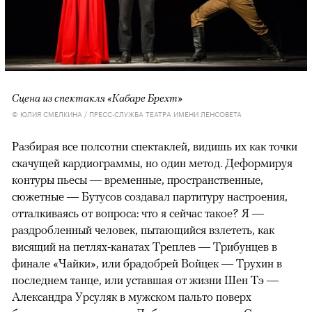
Сцена из спектакля «Кабаре Брехт»
© ЮЛИЯ СМЕЛКИНА / ПРЕСС-СЛУЖБА ТЕАТРА ИМЕНИ ЛЕНСОВЕТА
Разбирая все полсотни спектаклей, видишь их как точки
скачущей кардиограммы, но один метод. Деформируя
контуры пьесы — временные, пространственные,
сюжетные — Бутусов создавал партитуру настроения,
отталкиваясь от вопроса: что я сейчас такое? Я —
раздробленный человек, пытающийся взлететь, как
висящий на петлях-канатах Треплев — Трибунцев в
финале «Чайки», или брадобрей Войцек — Трухин в
последнем танце, или уставшая от жизни Шен Тэ —
Александра Урсуляк в мужском пальто поверх