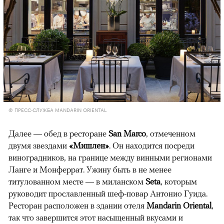
© ПРЕСС-СЛУЖБА MANDARIN ORIENTAL
Далее — обед в ресторане
San Marco
, отмеченном
двумя звездами
«Мишлен»
. Он находится посреди
виноградников, на границе между винными регионами
Ланге и Монферрат. Ужину быть в не менее
титулованном месте — в миланском
Seta
, которым
руководит прославленный шеф-повар Антонио Гуида.
Ресторан расположен в здании отеля
Mandarin Oriental
,
так что завершится этот насыщенный вкусами и