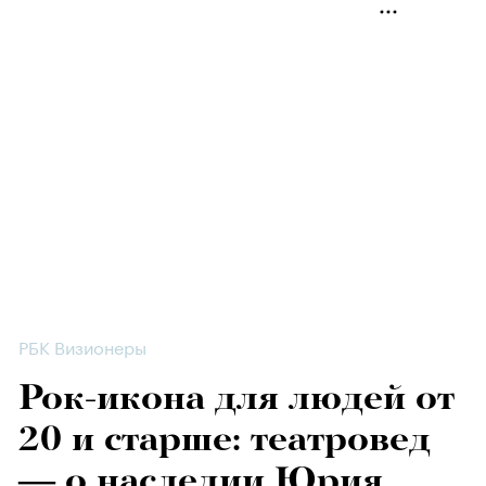
РБК Визионеры
Рок-икона для людей от
20 и старше: театровед
— о наследии Юрия