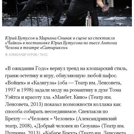
Юрий Бутусов и Марьяна Спивак в сцене из спектакля
«Чайка» в постановке Юрия Бутусова по пьесе Антона
Чехова в театре «Сатирикон»
© АЛЕКСАНДР КУРОВ / ТАСС
«В ожидании Годо» вернул тренд на клошарский стиль,
гранж-эстетику и игру, обнуляющую любой пафос.
«Войцек» и «Калигула» (оба — Театр им. Ленсовета,
1997 и 1998) задали моду на романтику в духе Тома
Уэйтса и красоту зла. «Макбет. Кино» (Театр им.
Ленсовета, 2013) показал возможности коллажа как
способа собирать несоединимое. Спектакли по
Брехту — «Человек = Человек» (Александринский
театр, 2008), «Добрый человек из Сезуана» (Театр им.
Пушкина, 2013), «Кабаре Брехт» (Театр им. Ленсовета,