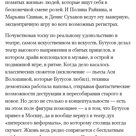
помятых жизнью людей, которые ищут себя в
бесконечной смене ролей. И Полина Райкина, и
Марьяна Спивак, и Денис Суханов ведут эту манерную,
эксцентричную игру во всех возможных регистрах.
Почувствовав тоску по реальному удовольствию в
театре, самом искусственном из искусств, Бутусов делал
театр высокого напряжения и сбитых прицелов, в
котором драйв воплощался в музыке, в острой и
подвижной игре, в ритме. Когда дело касалось
классических сюжетов (исключение — пьесы Аси
Волошиной, которые Бутусов любил), техника
демонтажа работала наповал, открывая фантастические
возможности деструкции и пересобирания старого в
новое. Но дело не столько в концептуальности — есть
на этом поле фигуры помощнее — а в том, что Бутусов
привез в Москву, да и вообще вернул в театр дух
«питерского неформата», по которому столица всегда
скучает. Жизнь ведь редко сопрягается с бесплатным