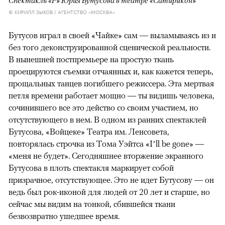
Спектакль «Р» Юрия Бутусова в театре «Сатирикон»
© КИРИЛЛ ЗЫКОВ / АГЕНТСТВО «МОСКВА»
Бутусов играл в своей «Чайке» сам — выламываясь из и
без того деконструированной сценической реальности.
В нынешней постпремьере на простую ткань
проецируются съемки отчаянных и, как кажется теперь,
прощальных танцев погибшего режиссера. Эта мертвая
петля времени работает мощно — ты видишь человека,
сочинившего все это действо со своим участием, но
отсутствующего в нем. В одном из ранних спектаклей
Бутусова, «Войцеке» Театра им. Ленсовета,
повторялась строчка из Тома Уэйтса «I’ll be gone» —
«меня не будет». Сегодняшнее вторжение экранного
Бутусова в плоть спектакля маркирует собой
призрачное, отсутствующее. Это не идет Бутусову — он
ведь был рок-иконой для людей от 20 лет и старше, но
сейчас мы видим на тонкой, сбившейся ткани
безвозвратно ушедшее время.