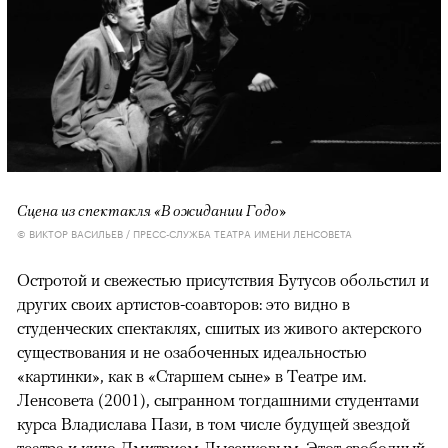
Сцена из спектакля «В ожидании Годо»
© ВИКТОР ВАСИЛЬЕВ / ПРЕСС-СЛУЖБА ТЕАТРА ИМЕНИ ЛЕНСОВЕТА
Остротой и свежестью присутствия Бутусов обольстил и
других своих артистов-соавторов: это видно в
студенческих спектаклях, сшитых из живого актерского
существования и не озабоченных идеальностью
«картинки», как в «Старшем сыне» в Театре им.
Ленсовета (2001), сыгранном тогдашними студентами
курса Владислава Пази, в том числе будущей звездой