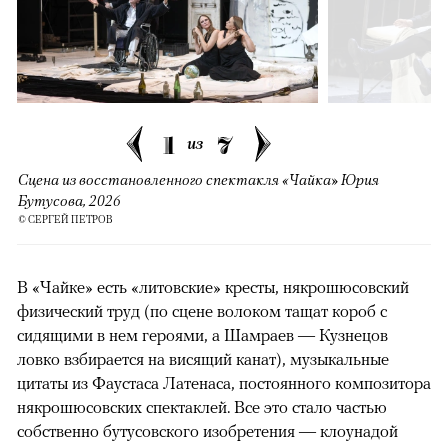
1
7
из
Сцена из восстановленного спектакля «Чайка» Юрия
Бутусова, 2026
© СЕРГЕЙ ПЕТРОВ
В «Чайке» есть «литовские» кресты, някрошюсовский
физический труд (по сцене волоком тащат короб с
сидящими в нем героями, а Шамраев — Кузнецов
ловко взбирается на висящий канат), музыкальные
цитаты из Фаустаса Латенаса, постоянного композитора
някрошюсовских спектаклей. Все это стало частью
собственно бутусовского изобретения — клоунадой