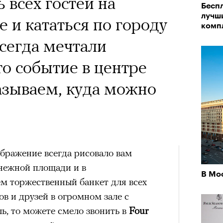
х первое восхождение в
 всех гостей на
Беспл
тера
 последним, а другие
лучш
 и кататься по городу
комп
сковать жизнью?
Всегда мечтали
пинисты объясняют, как
то событие в центре
еловека и почему к ней
зываем, куда можно
лой
Поче
ображение всегда рисовало вам
нежной площади и в
В Мо
рам-канал «РБК Стиль»
ем торжественный банкет для всех
в и друзей в огромном зале с
, то можете смело звонить в
Four