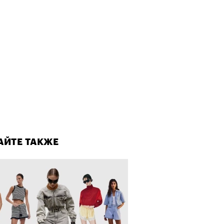
Визионеры» и masters:dom
ели первую резиденцию
лаборации, которые нельзя
стить
АЙТЕ ТАКЖЕ