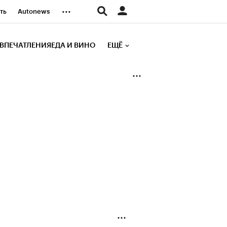
...
ть
Autonews
К Образование
ВПЕЧАТЛЕНИЯ
ЕДА И ВИНО
ЕЩЁ
д
Стиль
е рейтинги
иа
Финансы