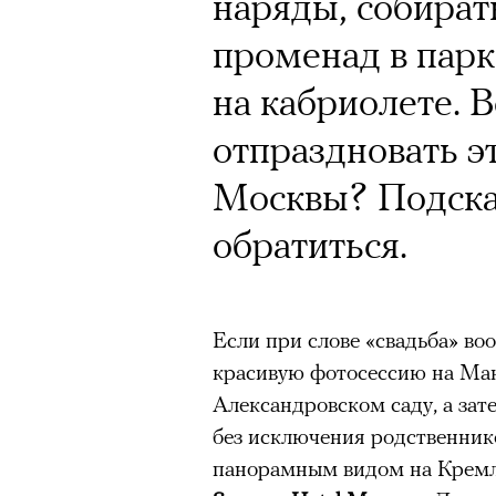
Почему для одни
наряды, собирать
горы становится
променад в парке
готовы снова ри
на кабриолете. 
Психологи и аль
отпраздновать э
высота меняет ч
Москвы? Подска
тянет с новой си
обратиться.
Если при слове «свадьба» во
красивую фотосессию на Ма
Подписывайтесь на телег
Александровском саду, а зат
без исключения родственнико
панорамным видом на Кремль