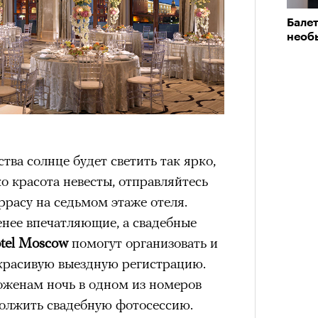
в идут в горы
не ради опасности, а
Балет
 свободы и внутреннего смысла.
необ
тличают
психологическая
Кира 
а, способность к самоконтролю и
доск
штук
ишения.
гает
иначе смотреть на эмоции
,
бранным.
тва солнце будет светить так ярко,
ко красота невесты, отправляйтесь
ррасу на седьмом этаже отеля.
анском Каракоруме
погиб
всемирно
енее впечатляющие, а свадебные
инист Нирмал Пурджа. Экспедиция
otel Moscow
помогут организовать и
н возглавлял, попала под лавину на
ЧИТ
 красивую выездную регистрацию.
 спасатели обнаружили тела
Сможе
оженам ночь в одном из номеров
й спецназовец шел к
отвеч
должить свадебную фотосессию.
 планировал стать первым