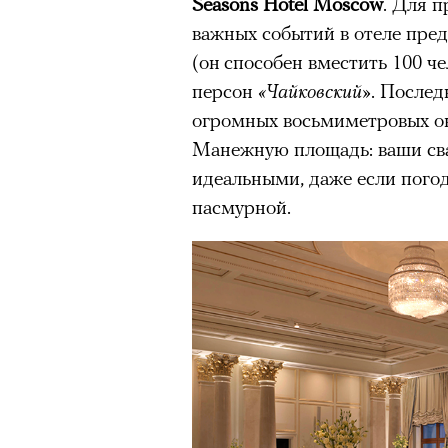
Seasons Hotel Moscow
. Для 
Главное
важных событий в отеле пре
(он
способен вместить 100 че
Горы привлекают людей 
персон
«Чайковский»
. Послед
концентрации, в которо
огромных восьмиметровых о
остается только настоящ
Манежную площадь: ваши св
Экстремальные нагрузк
идеальными, даже если пого
гормонов
, из-за чего мо
пасмурной.
из самых ярких опытов в
Для многих альпинизм ст
рутины, перезагрузиться
Совместное преодоление 
людьми особенно
прочны
Наука не подтверждает с
признает, что
к альпиниз
устойчивостью к стрессу