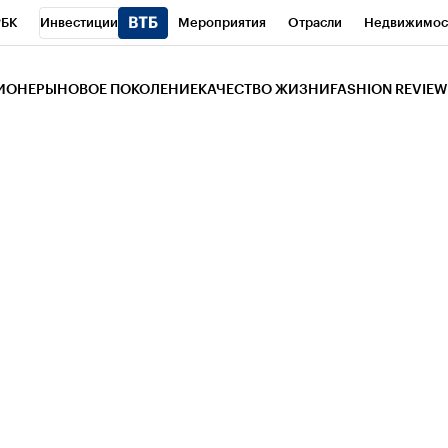
РБК
Инвестиции
Мероприятия
Отрасли
Недвижимос
и
Телеканал
РБК Вино
Спорт
Школа управления РБК
РБ
ЗИОНЕРЫ
НОВОЕ ПОКОЛЕНИЕ
КАЧЕСТВО ЖИЗНИ
FASHION REVIEW
РБК Life
Тренды
Визионеры
Национальные проекты
Горо
 Бизнес-среда
Дискуссионный клуб
Исследования
Кредитны
Газета
Спецпроекты СПб
Конференции СПб
Спецпроекты
трагентов
Политика
Экономика
Бизнес
Технологии и мед
ой валюты