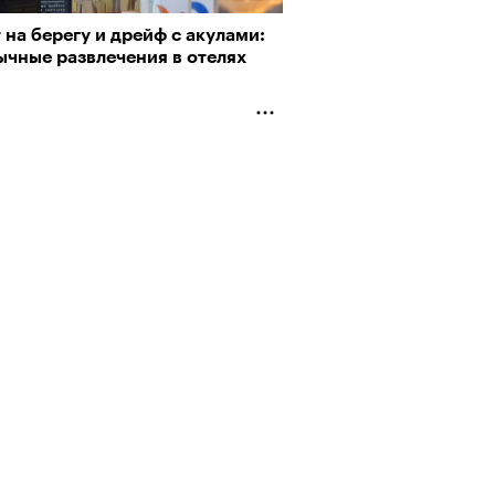
 на берегу и дрейф с акулами:
ычные развлечения в отелях
Альтман, Altman Talks: «Умение
азать — это освобождающая
а»
АЙТЕ ТАКЖЕ
т ли человек прожить 180 лет:
ает Станислав Скакун