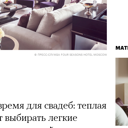
МАТ
МАТ
© ПРЕСС-СЛУЖБА FOUR SEASONS HOTEL MOSCOW
Группа альпинистов поднимается на Эльбрус
© НИКИТА ШЕЛАЙКИН / PEXELS
ремя для свадеб: теплая
06 АВГУСТА 2026
т выбирать легкие
Приро
прог