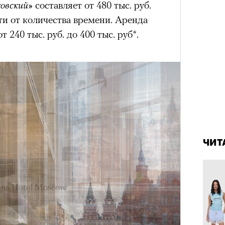
овский»
составляет от 480 тыс. руб.
им все 14 восьмитысячников
сти от количества времени. Аренда
ислорода.
т 240 тыс. руб. до 400 тыс. руб*.
«РБК 
пров
4 кол
пропу
ЧИТ