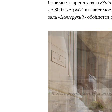
Стоимость аренды зала
«Чайк
человеком, дважды покоривш
до 800 тыс. руб.* в зависимо
планеты без использования к
зала
«Долгорукий»
обойдется о