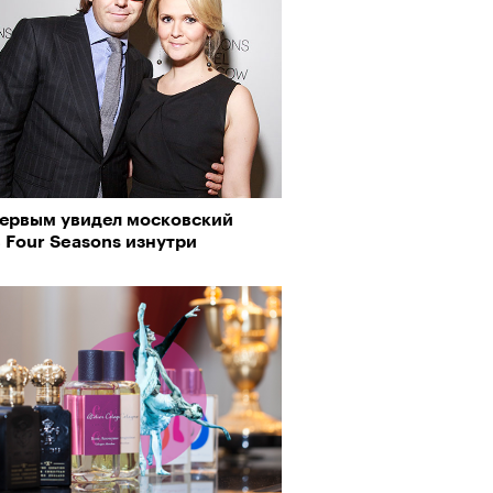
о ли прийти
офессиональный спорт без
, если вам 30
первым увидел московский
 Four Seasons изнутри
Визионеры» и masters:dom
ели первую резиденцию