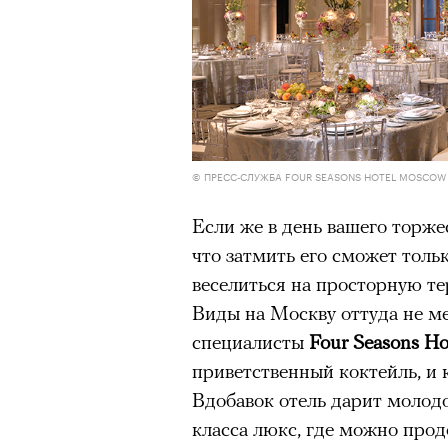
Большинство альпинисто
ради ощущения ясности
,
Успешных альпинистов о
устойчивость, дисциплин
готовность переносить л
Опыт восхождений помо
© ПРЕСС-СЛУЖБА FOUR SEASONS HOTEL MOSCOW
делая человека более со
Если же в день вашего торжес
что затмить его сможет толь
веселиться на просторную те
30 июля 2026 года в пакист
Виды на Москву оттуда не м
известный непальский альп
специалисты
Four
Seasons H
из десяти человек, которую о
приветственный коктейль, и
склоне Броуд-Пик. 2 августа
Вдобавок отель дарит молод
погибших. Бывший британски
класса люкс, где можно про
историческому рекорду — он