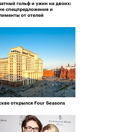
атный гольф и ужин на двоих:
пии
ие спецпредложения и
лименты от отелей
му важны гормоны стресса
скве открылся Four Seasons