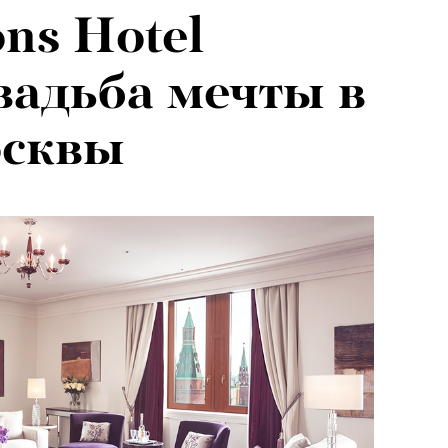
ns Hotel
я альпиниста:
вадьба мечты в
агедии не
осквы
вают от похода