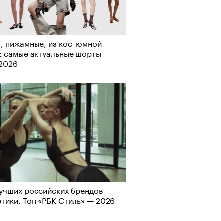
Альтман, Altman Talks: «Умение
азать — это освобождающая
а»
, пижамные, из костюмной
: самые актуальные шорты
-2026
т ли человек прожить 180 лет:
ает Станислав Скакун
учших российских брендов
тики. Топ «РБК Стиль» — 2026