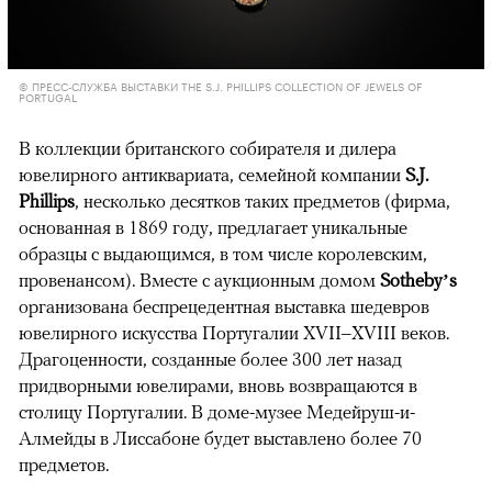
© ПРЕСС-СЛУЖБА ВЫСТАВКИ THE S.J. PHILLIPS COLLECTION OF JEWELS OF
PORTUGAL
В коллекции британского собирателя и дилера
ювелирного антиквариата, семейной компании
S.J.
Phillips
, несколько десятков таких предметов (фирма,
основанная в 1869 году, предлагает уникальные
образцы с выдающимся, в том числе королевским,
провенансом). Вместе с аукционным домом
Sotheby’s
организована беспрецедентная выставка шедевров
ювелирного искусства Португалии XVII–XVIII веков.
Драгоценности, созданные более 300 лет назад
придворными ювелирами, вновь возвращаются в
столицу Португалии. В доме-музее Медейруш-и-
Алмейды в Лиссабоне будет выставлено более 70
предметов.