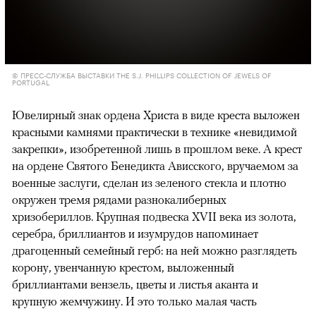
© ПРЕСС-СЛУЖБА ВЫСТАВКИ THE S.J. PHILLIPS COLLECTION OF JEWELS OF
PORTUGAL
Ювелирный знак ордена Христа в виде креста выложен
красными камнями практически в технике «невидимой
закрепки», изобретенной лишь в прошлом веке. А крест
на ордене Святого Бенедикта Ависского, вручаемом за
военные заслуги, сделан из зеленого стекла и плотно
окружен тремя рядами разнокалиберных
хризобериллов. Крупная подвеска XVII века из золота,
серебра, бриллиантов и изумрудов напоминает
драгоценный семейный герб: на ней можно разглядеть
корону, увенчанную крестом, выложенный
бриллиантами вензель, цветы и листья аканта и
крупную жемчужину. И это только малая часть