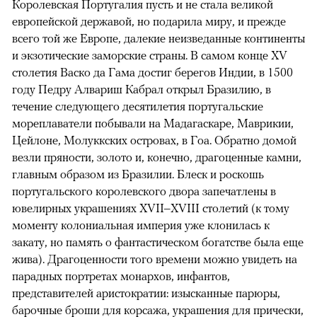
Королевская Португалия пусть и не стала великой
европейской державой, но подарила миру, и прежде
всего той же Европе, далекие неизведанные континенты
и экзотические заморские страны. В самом конце XV
столетия Васко да Гама достиг берегов Индии, в 1500
году Педру Алвариш Кабрал открыл Бразилию, в
течение следующего десятилетия португальские
мореплаватели побывали на Мадагаскаре, Маврикии,
Цейлоне, Молуккских островах, в Гоа. Обратно домой
везли пряности, золото и, конечно, драгоценные камни,
главным образом из Бразилии. Блеск и роскошь
португальского королевского двора запечатлены в
ювелирных украшениях XVII–XVIII столетий (к тому
моменту колониальная империя уже клонилась к
закату, но память о фантастическом богатстве была еще
жива). Драгоценности того времени можно увидеть на
парадных портретах монархов, инфантов,
представителей аристократии: изысканные парюры,
барочные броши для корсажа, украшения для прически,