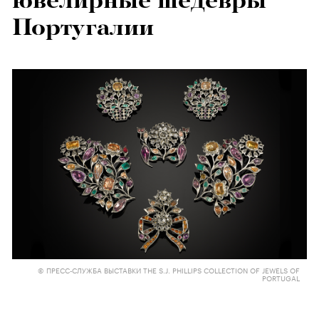
ювелирные шедевры
Португалии
© ПРЕСС-СЛУЖБА ВЫСТАВКИ THE S.J. PHILLIPS COLLECTION OF JEWELS OF
PORTUGAL