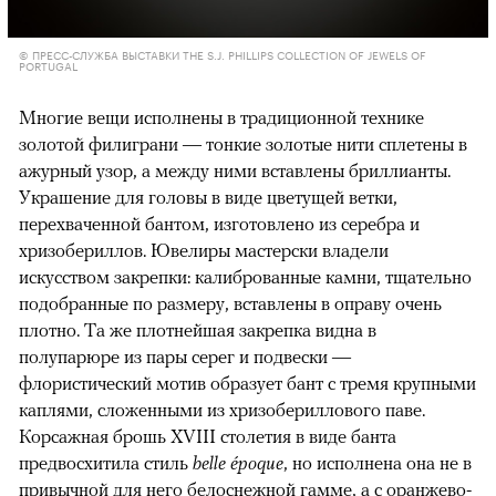
© ПРЕСС-СЛУЖБА ВЫСТАВКИ THE S.J. PHILLIPS COLLECTION OF JEWELS OF
PORTUGAL
Многие вещи исполнены в традиционной технике
золотой филиграни — тонкие золотые нити сплетены в
ажурный узор, а между ними вставлены бриллианты.
Украшение для головы в виде цветущей ветки,
перехваченной бантом, изготовлено из серебра и
хризобериллов. Ювелиры мастерски владели
искусством закрепки: калиброванные камни, тщательно
подобранные по размеру, вставлены в оправу очень
плотно. Та же плотнейшая закрепка видна в
полупарюре из пары серег и подвески —
флористический мотив образует бант с тремя крупными
каплями, сложенными из хризобериллового паве.
Корсажная брошь XVIII столетия в виде банта
предвосхитила стиль
belle époque
, но исполнена она не в
привычной для него белоснежной гамме, а с оранжево-