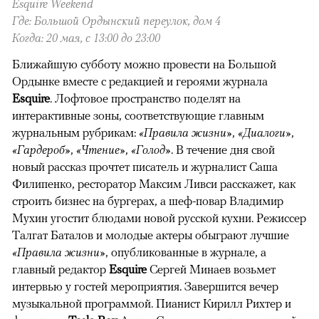
Esquire Weekend
Где: Большой Ордынский переулок, дом 4
Когда: 20 мая, с 13:00 до 23:00
Ближайшую субботу можно провести на Большой
Ордынке вместе с редакцией и героями журнала
Esquire
. Лофтовое пространство поделят на
интерактивные зоны, соответствующие главным
журнальным рубрикам:
«Правила жизни»
,
«Диалоги»
,
«Гардероб»
,
«Чтение»
,
«Голод»
. В течение дня свой
новый рассказ прочтет писатель и журналист Саша
Филипенко, ресторатор Максим Ливси расскажет, как
строить бизнес на бургерах, а шеф-повар Владимир
Мухин угостит блюдами новой русской кухни. Режиссер
Талгат Баталов и молодые актеры обыграют лучшие
«Правила жизни»
, опубликованные в журнале, а
главный редактор
Esquire
Сергей Минаев возьмет
интервью у гостей мероприятия. Завершится вечер
музыкальной программой. Пианист Кирилл Рихтер и