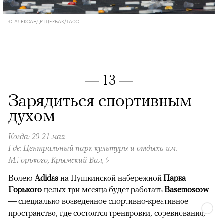
© АЛЕКСАНДР ЩЕРБАК/ТАСС
— 13 —
Зарядиться спортивным
духом
Когда: 20-21 мая
Где: Центральный парк культуры и отдыха им.
М.Горькогo, Крымский Вал, 9
Волею
Adidas
на Пушкинской набережной
Парка
Горького
целых три месяца будет работать
Basemoscow
— специально возведенное спортивно-креативное
пространство, где состоятся тренировки, соревнования,