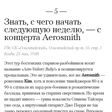
— 5 —
Знать, с чего начать
следующую неделю, — с
концерта Aerosmith
Где: СК «Олимпийский», Олимпийский пр-т, 16, стр. 1
Когда: 23 мая, 19:00
Этот тур бостонских стариков-разбойников носит
название
«Aero-Vederci Baby!»
и позиционируется
прощальным. Это не удивительно, все же
Aerosmith
—
ровесники
Kiss
, хоть и поколение тинейджеров 80-х и
90-х слушали их хард-рок-боевики и романтические
баллады, принимая за старших сверстников. Но время
не щадит никого — грива вокалиста Стивена Тайлера
уже седа, а виртуозный гитарист Джо Перри не так
давно пережил сердечный приступ на сцене. Впрочем,