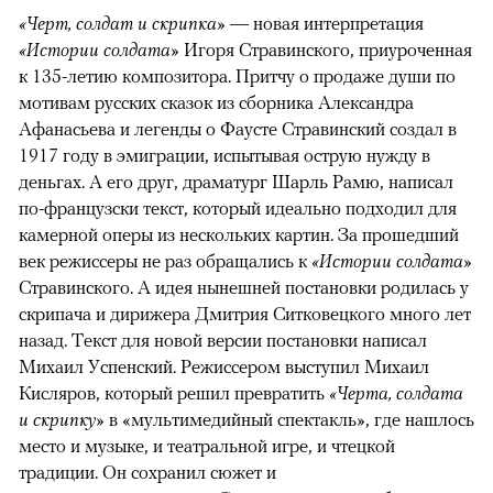
«Черт, солдат и скрипка»
— новая интерпретация
«Истории солдата»
Игоря Стравинского, приуроченная
к 135-летию композитора. Притчу о продаже души по
мотивам русских сказок из сборника Александра
Афанасьева и легенды о Фаусте Стравинский создал в
1917 году в эмиграции, испытывая острую нужду в
деньгах. А его друг, драматург Шарль Рамю, написал
по-французски текст, который идеально подходил для
камерной оперы из нескольких картин. За прошедший
век режиссеры не раз обращались к
«Истории солдата»
Стравинского. А идея нынешней постановки родилась у
скрипача и дирижера Дмитрия Ситковецкого много лет
назад. Текст для новой версии постановки написал
Михаил Успенский. Режиссером выступил Михаил
Кисляров, который решил превратить
«Черта, солдата
и скрипку»
в «мультимедийный спектакль», где нашлось
место и музыке, и театральной игре, и чтецкой
традиции. Он сохранил сюжет и