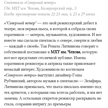
Спектакль «Северный ветер»
Где: МХТ им. Чехова, Камергерский пер., 3
Когда: премьерные показы 22-23 мая, 4, 25 и 29 июня
«
"Северный ветер"
— это мой режиссерский дебют в
театре, моя первая пьеса, в которой я собрала своих
соратников — актеров, музыкантов, художников. И все
вместе мы сделали спектакль о севере, смерти и любви
— каждый о своей». Так Рената Литвинова говорит о
собственной постановке в
МХТ им. Чехова
, которую
вот-вот представит столичной публике. Имена
соратников режиссера и актрисы также привлекают
немалый интерес. Художником по костюмам
«Северного ветра»
выступил дизайнер Гоша
Рубчинский, автором музыки к спектаклю — Земфира.
Литвинова призналась, что пьеса писалась именно под
тех артистов, с которыми она хотела работать, и им нет
замены. А остальных секретов режиссер раскрывать не
стала, сохранив интригу до премьеры.