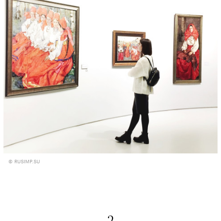
© RUSIMP.SU
— 2 —