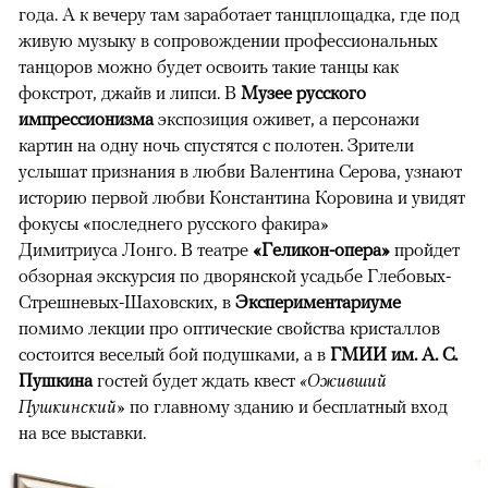
года. А к вечеру там заработает танцплощадка, где под
живую музыку в сопровождении профессиональных
танцоров можно будет освоить такие танцы как
фокстрот, джайв и липси. В
Музее русского
импрессионизма
экспозиция оживет, а персонажи
картин на одну ночь спустятся с полотен. Зрители
услышат признания в любви Валентина Серова, узнают
историю первой любви Константина Коровина и увидят
фокусы «последнего русского факира»
Димитриуса Лонго. В театре
«Геликон-опера»
пройдет
обзорная экскурсия по дворянской усадьбе Глебовых-
Стрешневых-Шаховских, в
Экспериментариуме
помимо лекции про оптические свойства кристаллов
состоится веселый бой подушками, а в
ГМИИ им. А. С.
Пушкина
гостей будет ждать квест
«Оживший
Пушкинский»
по главному зданию и бесплатный вход
на все выставки.