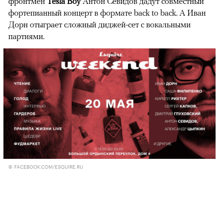
фронтмен
Tesla Boy
Антон Севидов дадут совместный
фортепианный концерт в формате back to back. А Иван
Дорн отыграет сложный диджей-сет с вокальными
партиями.
© FACEBOOK.COM/ESQUIRE.RU