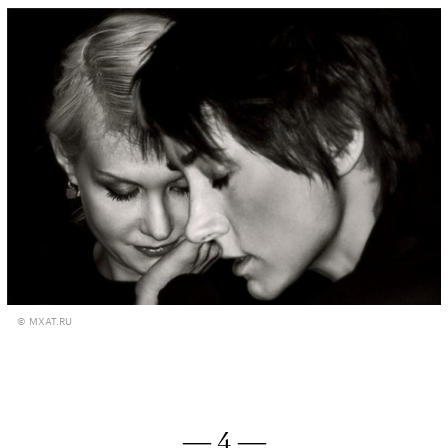
© MXAT.RU
— 4 —