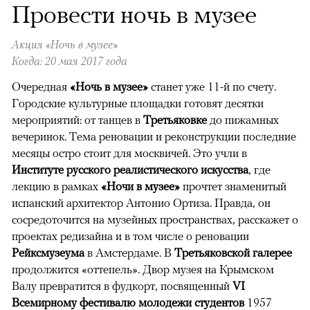
Провести ночь в музее
Акция «Ночь в музее»
Когда: 20 мая 2017 года
Очередная
«Ночь в музее»
станет уже 11-й по счету.
Городские культурные площадки готовят десятки
мероприятий: от танцев в
Третьяковке
до пижамных
вечеринок. Тема реновации и реконструкции последние
месяцы остро стоит для москвичей. Это учли в
Институте русского реалистического искусства
, где
лекцию в рамках
«Ночи в музее»
прочтет знаменитый
испанский архитектор Антонио Ортиза. Правда, он
сосредоточится на музейных пространствах, расскажет о
проектах редизайна и в том числе о реновации
Рейксмузеума
в Амстердаме. В
Третьяковской галерее
продолжится «оттепель». Двор музея на Крымском
Валу превратится в фудкорт, посвященный
VI
Всемирному фестивалю молодежи студентов
1957