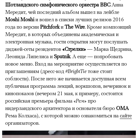
Шотландского симфонического оркестра BBC
Анна
Мередит, чей последний альбом вышел на лейбле
Moshi Moshi
и вошел в списки лучших релизов 2016
года по версии
Pitchfork
и
The Wire
. Кроме композиций
Мередит, в которых объединены академическая и
электронная музыка, гости открытия могут послушать
диджей-сеты резидентов
«Стрелки»
— Марка Щедрина,
Леонида Липелиса и
Sputnik
. А еще — попробовать
новое меню. Вход на мероприятие осуществляется по
приглашениям (дресс-код
#BrightTie
тоже стоит
соблюсти). После него же начинается доступная всем
публичная программа лекций, воркшопов, вечеринок и
кинопоказов (вечером 21 мая, к примеру, состоится
российская премьера фильма
«Рем»
про
нидерландского архитектора и основателя бюро
OMA
Рема Колхаса), с которой можно ознакомиться на
сайте
организаторов.