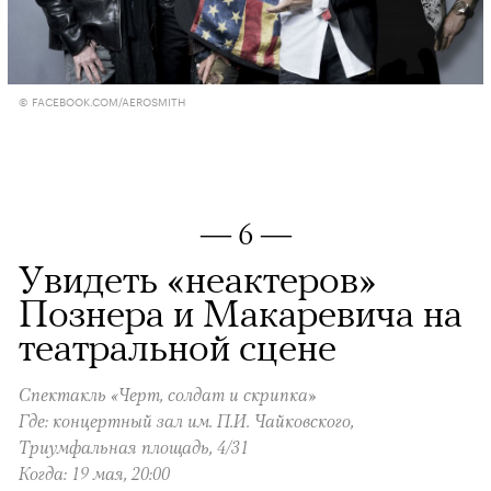
© FACEBOOK.COM/AEROSMITH
— 6 —
Увидеть «неактеров»
Познера и Макаревича на
театральной сцене
Спектакль «Черт, солдат и скрипка»
Где: концертный зал им. П.И. Чайковского,
Триумфальная площадь, 4/31
Когда: 19 мая, 20:00