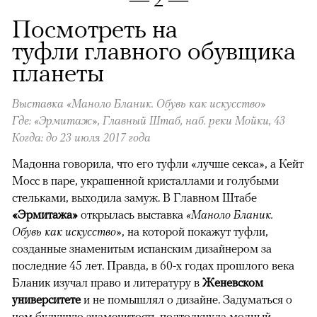
Посмотреть на
туфли главного обувщика
планеты
Выставка «Маноло Бланик. Обувь как искусство»
Где: «Эрмитаж», Главный Штаб, наб. реки Мойки, 43
Когда: до 23 июля 2017 года
Мадонна говорила, что его туфли «лучше секса», а Кейт
Мосс в паре, украшенной кристаллами и голубыми
стельками, выходила замуж. В Главном Штабе
«Эрмитажа»
открылась выставка
«Маноло Бланик.
Обувь как искусство»
, на которой покажут туфли,
созданные знаменитым испанским дизайнером за
последние 45 лет. Правда, в 60-х годах прошлого века
Бланик изучал право и литературу в
Женевском
университете
и не помышлял о дизайне. Задуматься о
нем будущую знаменитость подтолкнула модный