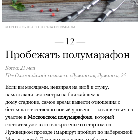
© ПРЕСС-СЛУЖБА РЕСТОРАНА ПИПЛ&ПАСТА
— 12 —
Пробежать полумарафон
Когда: 21 мая
Где: Олимпийский комплекс «Лужники», Лужники, 24
Если вы месяцами, невзирая на зной и стужу,
наматывали километры на ближайшем к
дому стадионе, самое время вывести отношения с
бегом на качественно новый уровень — и записаться на
участие в
Московском полумарафоне
, который
состоится уже в это воскресенье со стартом на
Лужнецком проезде (маршрут пройдет по набережной
Москвы-реки). Если не чувствуете в себе сил