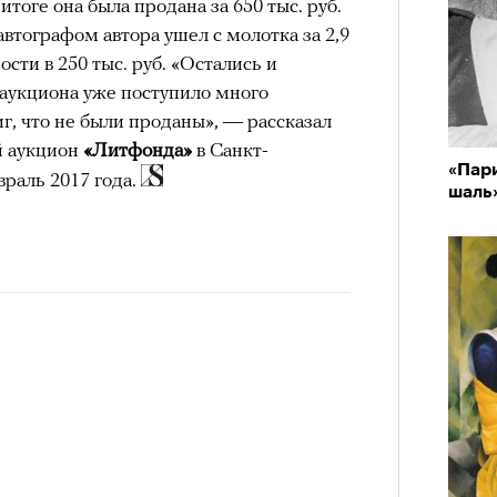
 итоге она была продана за 650 тыс. руб.
 жизни.
втографом автора ушел с молотка за 2,9
ановится способом выйти из
сти в 250 тыс. руб. «Остались и
 и
почувствовать контроль над собой
.
 аукциона уже поступило много
Можн
опасности в горах создает между
г, что не были проданы», — рассказал
в пр
опыта
е связи и чувство доверия
.
й аукцион
«Литфонда»
в Санкт-
«Пари
раль 2017 года.
уществование «гена высоты», но
шаль
му чаще тянутся люди с высокой
и готовностью к риску.
в идут в горы
не ради опасности, а
 свободы и внутреннего смысла.
тличают
психологическая
а, способность к самоконтролю и
ишения.
гает
иначе смотреть на эмоции
,
бранным.