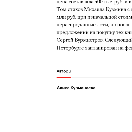
цена составляла 400 тыс. руб. и в
из самых ярких опытов в
Том стихов Михаила Кузмина с а
Для многих альпинизм ст
млн руб. при изначальной стоимо
рутины, перезагрузиться
нераспроданные лоты, но после
Совместное преодоление 
предложений на покупку тех кни
людьми особенно
прочны
Сергей Бурмистров. Следующи
Петербурге запланирован на фев
Наука не подтверждает с
признает, что
к альпиниз
устойчивостью к стрессу
Авторы
Большинство альпинисто
ради ощущения ясности
,
Алиса Курманаева
Успешных альпинистов о
устойчивость, дисциплин
готовность переносить л
Опыт восхождений помо
делая человека более со