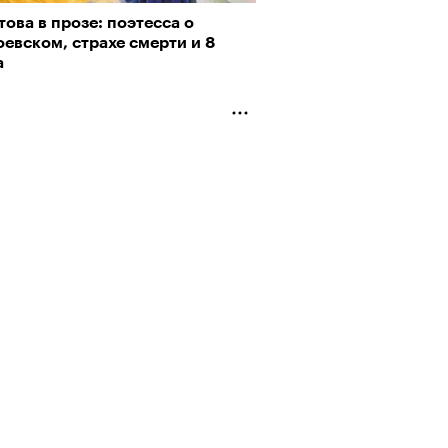
ова в прозе: поэтесса о
евском, страхе смерти и 8
а
Реклама на РБК
rbc.group
АЙТЕ ТАКЖЕ