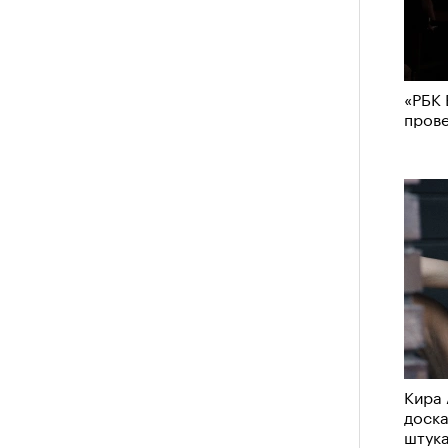
Кира 
Японии в том же году жертвами
доск
тали
300 человек (издание The Asahi
штук
как «погибших или пропавших без
«РБК 
 году вершина
унесла
жизни восьми
пров
оих
. Трагическим для российского
4 года, когда при восхождении на
сь и погибла
группа из пятерых
устя на одном из самых опасных
е Победы — из-за тяжелой травмы
в условиях непогоды
осталась и
Сможе
тка Наталья Наговицина; ее
отвеч
ация была официально прекращена
Кира 
доск
льца, другому альпинисту, Андрею
штук
 выжить. Он годами тренировался