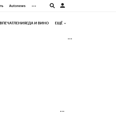
...
ть
Autonews
К Образование
ВПЕЧАТЛЕНИЯ
ЕДА И ВИНО
ЕЩЁ
д
Стиль
е рейтинги
иа
Финансы