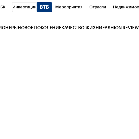
РБК
Инвестиции
Мероприятия
Отрасли
Недвижимос
и
Телеканал
РБК Вино
Спорт
Школа управления РБК
РБ
ЗИОНЕРЫ
НОВОЕ ПОКОЛЕНИЕ
КАЧЕСТВО ЖИЗНИ
FASHION REVIEW
РБК Life
Тренды
Визионеры
Национальные проекты
Горо
 Бизнес-среда
Дискуссионный клуб
Исследования
Кредитны
Газета
Спецпроекты СПб
Конференции СПб
Спецпроекты
трагентов
Политика
Экономика
Бизнес
Технологии и мед
ой валюты
Реклама на РБК
rbc.group