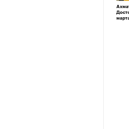
Ахмат
Досто
март
анском Каракоруме
погиб
всемирно
инист Нирмал Пурджа. Экспедиция
н возглавлял, попала под лавину на
 спасатели обнаружили тела
й спецназовец шел к
 планировал стать первым
им все 14 восьмитысячников
ислорода.
ЧИТ