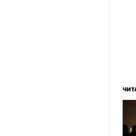
«РБК 
пров
схождения на 14 высочайших вершин
ЧИТ
обенно отчетливо показывает
зма и горного туризма. В 2024-м в
еловек, что стало десятилетним