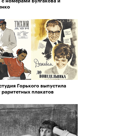
 с номерами Булгакова и
пии
енко
му важны гормоны стресса
студия Горького выпустила
у раритетных плакатов