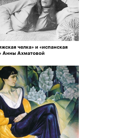
о ли прийти
офессиональный спорт без
, если вам 30
жская челка» и «испанская
» Анны Ахматовой