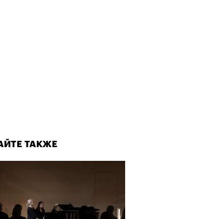
Визионеры» и masters:dom
ели первую резиденцию
АЙТЕ ТАКЖЕ