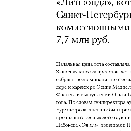
«Литфонда», ко
тянет с новой си
Санкт-Петербург
комиссионными 
7,7 млн руб.
Подписывайтесь на телег
Начальная цена лота составляла 
Записная книжка представляет 
Главное
собраны воспоминания поэтесс
даре и характере Осипа Мандел
Горы привлекают людей 
Фадеева и выступлении Ольги Б
концентрации, в которо
года. По словам гендиректора а
остается только настоящ
Бурмистрова, дневник был прио
прочих интересных лотов аукци
Экстремальные нагрузк
Набокова
«Стихи»
, изданная в П
гормонов
, из-за чего мо