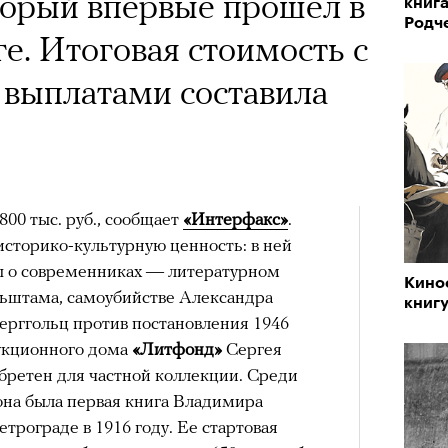
торый впервые прошел в
лой
книга
тера
Родч
е. Итоговая стоимость с
выплатами составила
рам-канал «РБК Стиль»
800 тыс. руб., сообщает
«Интерфакс»
.
историко-культурную ценность: в ней
ы о современниках — литературном
Поче
Кино
ьштама, самоубийстве Александра
книг
состоянием предельной
ерггольц против постановления 1946
м
исчезает информационный шум
и
укционного дома
«Литфонд»
Сергея
ий момент.
бретен для частной коллекции. Среди
она была первая книга Владимира
и вызывают
мощный выброс
етрограде в 1916 году. Ее стартовая
зг запоминает восхождение как один