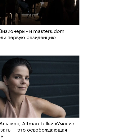
Альтман, Altman Talks: «Умение
азать — это освобождающая
а»
Визионеры» и masters:dom
ели первую резиденцию
т ли человек прожить 180 лет:
ает Станислав Скакун
Альтман, Altman Talks: «Умение
азать — это освобождающая
а»