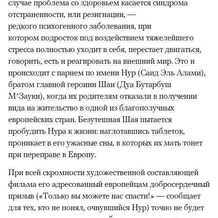
случае проблема со здоровьем касается синдрома
отстраненности, или резигнации, —
редкого психогенного заболевания, при
котором подросток под воздействием тяжелейшего
стресса полностью уходит в себя, перестает двигаться,
говорить, есть и реагировать на внешний мир. Это и
происходит с парнем по имени Нур (Саид Эль Алами),
братом главной героини Шаи (Дуа Бутарбуш
М’Зауки), когда их родителям отказали в получении
вида на жительство в одной из благополучных
европейских стран. Безутешная Шая пытается
пробудить Нура к жизни: наглотавшись таблеток,
проникает в его ужасные сны, в которых их мать тонет
при переправе в Европу.
При всей скромности художественной составляющей
фильма его адресованный европейцам добросердечный
призыв («Только вы можете нас спасти!» — сообщает
для тех, кто не понял, очнувшийся Нур) точно не будет