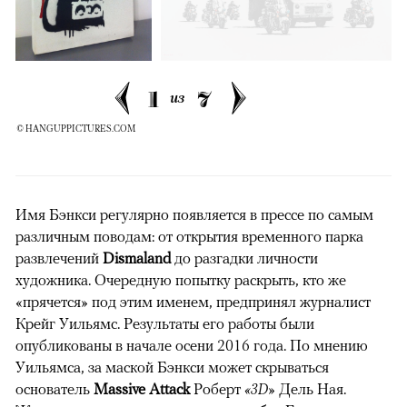
1
7
из
© HANGUPPICTURES.COM
Имя Бэнкси регулярно появляется в прессе по самым
различным поводам: от открытия временного парка
развлечений
Dismaland
до разгадки личности
художника. Очередную попытку раскрыть, кто же
«прячется» под этим именем, предпринял журналист
Крейг Уильямс. Результаты его работы были
опубликованы в начале осени 2016 года. По мнению
Уильямса, за маской Бэнкси может скрываться
основатель
Massive Attack
Роберт
«3D»
Дель Ная.