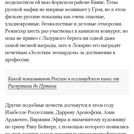
подвластном ей нью-йоркском районе Квинс. Тема
русской мафии не впервые возникает у Грэя, но в этом
фильме русские показаны как очень опасные,
хладнокровные, безжалостные и деловые отморозки.
Режиссер шесть раз участвовал в каннском конкурсе, но
пока не привез с Лазурного берега ни одной даже
самой мелкой награды, зато в Локарно его наградят
почетным «Золотым леопардом» за достижения в
профессии.
Какой показывают Россию в голливудском кино: от
Распутина до Путина
Другие подобные почести достанутся в этом году
Изабелле Росселлини, Даррену Аронофски, Азии
Ардженто, Виржини Эфира и знаменитому художнику
по гриму Рику Бейкеру, с помощью которого появились
на свет десятки самых известных кинематографических