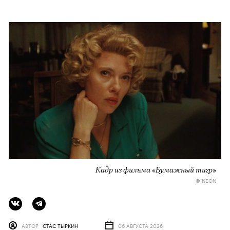
Кадр из фильма «Бумажный тигр»
© NEON
АВТОР
СТАС ТЫРКИН
06 АВГУСТА 2026