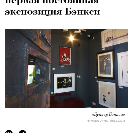
первая постоянная
экспозиция Бэнкси
«Бункер Бэнкси»
© HANGUPPICTURES.COM