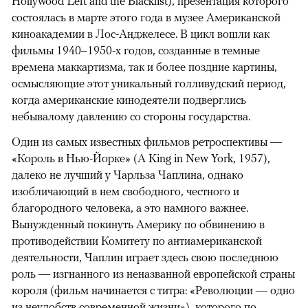
Hollywood Left and the Blacklist), презентация которого
состоялась в марте этого года в музее Американской
киноакадемии в Лос-Анджелесе. В цикл вошли как
фильмы 1940–1950-х годов, созданные в темные
времена маккартизма, так и более поздние картины,
осмысляющие этот уникальный голливудский период,
когда американские кинодеятели подверглись
небывалому давлению со стороны государства.
Один из самых известных фильмов ретроспективы —
«Король в Нью-Йорке» (A King in New York, 1957),
далеко не лучший у Чарльза Чаплина, однако
изобличающий в нем свободного, честного и
благородного человека, а это намного важнее.
Вынужденный покинуть Америку по обвинению в
противодействии Комитету по антиамериканской
деятельности, Чаплин играет здесь свою последнюю
роль — изгнанного из неназванной европейской страны
короля (фильм начинается с титра: «Революции — одно
из неудобств современной жизни»), которого по