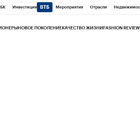
РБК
Инвестиции
Мероприятия
Отрасли
Недвижимос
и
Телеканал
РБК Вино
Спорт
Школа управления РБК
РБ
ЗИОНЕРЫ
НОВОЕ ПОКОЛЕНИЕ
КАЧЕСТВО ЖИЗНИ
FASHION REVIEW
РБК Life
Тренды
Визионеры
Национальные проекты
Горо
 Бизнес-среда
Дискуссионный клуб
Исследования
Кредитны
Газета
Спецпроекты СПб
Конференции СПб
Спецпроекты
трагентов
Политика
Экономика
Бизнес
Технологии и мед
ой валюты