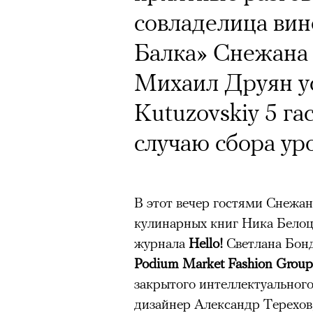
Почему для одни
Кинокритик Стас
совладелица вин
горы становится
первых показах 
Балка» Снежана
готовы снова ри
темы
Михаил Друян ус
Психологи и аль
Kutuzovskiy 5 г
высота меняет ч
случаю сбора ур
тянет с новой си
Подписывайтесь на телег
В этот вечер гостями Снежан
Зеленые глаза» Фанни Лиат
кулинарных книг Ника Белоц
журнала
Hello!
Светлана Бонд
«Бумажный тигр» Джеймса 
Подписывайтесь на телег
Podium Market Fashion Group
«Охота» Уэйна Вапимуквы
закрытого интеллектуального
Ретроспектива «Красное и че
дизайнер Александр Терехов
список»