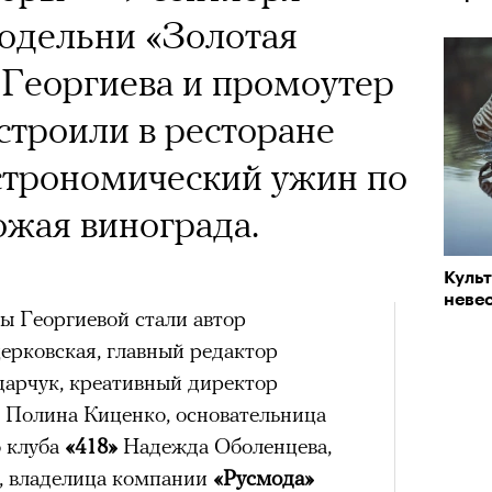
х первое восхождение в
 Тыркин рассказывает о
тера
одельни «Золотая
 последним, а другие
на остросоциальные
 Георгиева и промоутер
сковать жизнью?
троили в ресторане
пинисты объясняют, как
астрономический ужин по
еловека и почему к ней
ожая винограда.
лой
рам-канал «РБК Стиль»
Куль
Лока
невес
Поче
Корей
ы Георгиевой стали автор
взро
ар и Жереми Труиля
ерковская, главный редактор
арчук, креативный директор
Грэя
рам-канал «РБК Стиль»
Полина Киценко, основательница
 клуба
«418»
Надежда Оболенцева,
рное: голливудские левые и черный
, владелица компании
«Русмода»