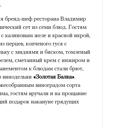
.
нни Лиатар и Жереми
ия бренд-шеф ресторана Владимир
состоянием предельной
Можн
ический сет из семи блюд. Гостям
м
исчезает информационный шум
и
в пр
Лока
 с калиновым желе и красной икрой,
ий момент.
опыта
бассе
ом на политическую актуальность —
пуст
з перцев, копченого гуся с
е Пьяццы Гранде
и вызывают
мощный выброс
ульку с мидиями и биском, томленый
ма «Зеленые глаза» (Les Yeux
зг запоминает восхождение как один
елем, сметанный крем с инжиром и
 жизни.
 Фанни Лиатар и Жереми Труиля.
анементом к блюдам стали брют,
рин» — отнюдь не байопик первого
ановится способом выйти из
ар винодельни
«Золотая Балка»
.
а сноса многоквартирного
 и
почувствовать контроль над собой
.
вежесобранным виноградом сорта
аине, которому было присвоено его
опасности в горах создает между
ма, гостям вручали и на прощание
е связи и чувство доверия
.
щий подарок накануне грядущих
уществование «гена высоты», но
рину» в оригинальности: мы уже
му чаще тянутся люди с высокой
игрантских семей (даже
и готовностью к риску.
и в кому. В этом случае проблема со