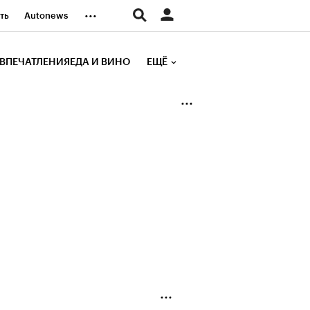
...
ть
Autonews
К Образование
ВПЕЧАТЛЕНИЯ
ЕДА И ВИНО
ЕЩЁ
д
Стиль
е рейтинги
иа
Финансы