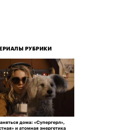
ЕРИАЛЫ РУБРИКИ
ЕРИАЛЫ РУБРИКИ
ЕРИАЛЫ РУБРИКИ
аняться дома: «Супергерл»,
да как лекарство: как
рно-2025: Япония наносит
тная» и атомная энергетика
улки стали новой формой
ной удар