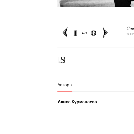
человеком, дважды покоривш
очнувшийся Нур) точно не б
планеты без использования к
обострения мигрантского кри
Сне
1
8
из
© ПР
Адресованн
добросерд
точно не б
Авторы
дни очередн
Алиса Курманаева​
мигрантск