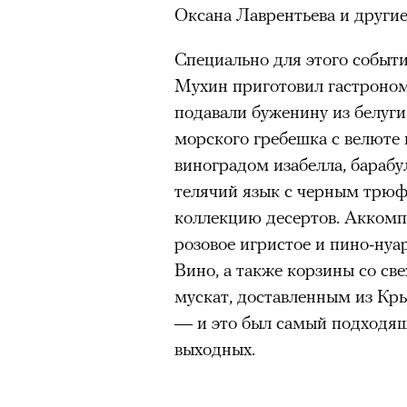
Оксана Лаврентьева и другие
Главное
«Зеленые глаза» Фа
Специально для этого событ
Труиля
Горы привлекают людей 
Мухин приготовил гастроном
концентрации, в которо
подавали буженину из белуги
остается только настоящ
Фестиваль открылся с намек
морского гребешка с велюте и
показом на огромном экран
Экстремальные нагрузк
виноградом изабелла, бараб
камерного французского филь
гормонов
, из-за чего мо
телячий язык с черным трюф
из самых ярких опытов в
Verts) режиссерского дуэта
коллекцию десертов. Аккомп
Прошлая их кинолента «Гага
Для многих альпинизм ст
розовое игристое и пино-ну
космонавта в мире, а хроник
рутины, перезагрузиться
Вино, а также корзины со с
комплекса на парижской окр
Совместное преодоление 
мускат, доставленным из Кры
имя.
людьми особенно
прочны
— и это был самый подходя
Наука не подтверждает с
Новый фильм уступает «Гага
выходных.
признает, что
к альпиниз
видели кино про детей из эм
устойчивостью к стрессу
российских), которые впадал