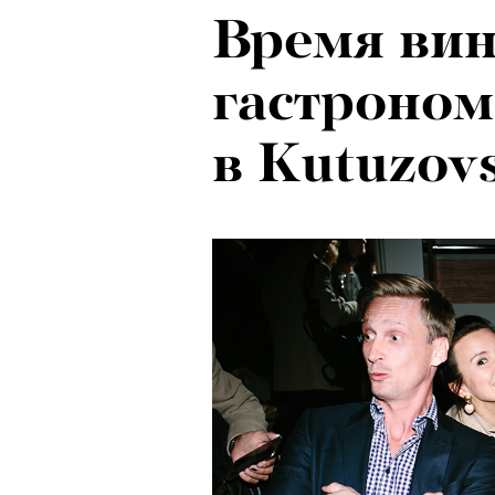
Время вин
Психологи
Локарно-2
гастроном
почему тр
показали 
в Kutuzovs
останавли
фестиваля
в горы
кино