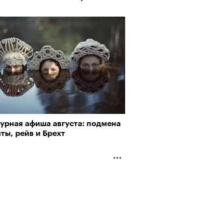
пии
турная афиша августа: подмена
рно-2025: объединение двух
ты, рейв и Брехт
му важны гормоны стресса
 и мир, в котором нет
слых