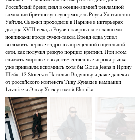
Российский бренд снял в осенне-зимней рекламной
кампании британскую супермодель Роузи Хантингтон-
Уайтли. Cъемки проходили в Париже в интерьерах
дворца XVIII века, а Роузи позировала с главными
новинками вроде сумки-таксы. Бренд едва успел
выложить первые кадры в запрещенной социальной
сети, как получил резкую порцию критики. При этом
снимать мировых звезд отечественные игроки рынка
уже привыкли: вспомнить хотя бы Gloria Jeans и Ирину
Шейк, 12 Storeez и Наталью Водянову и даже далеких
от российского контекста Тину Кунаки в кампании
Lavarice и Эльзу Хоск у самой Ekonika.