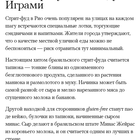
Играми
Стрит-фуд в Рио очень популярен: на улицах на каждом
шагу встречаются специальные лотки, торгующие
сэндвичами и напитками. Жители города утверждают,
что о качестве местной уличной еды можно не
беспокоиться — риск отравиться тут минимальный.
Настоящим хитом бразильского стрит-фуда считается
тапиока — тонкие блины из одноименного
безглютенового продукта, сделанного из растения
маниока и размолотого в муку. Начинка может быть
самой разной: от сыра и мелко нарезанного мяса до
сгущенного молока и бананов.
Другой находкой для сторонников
gluten-free
станут пао
де кейжо, булочки из тапиоки, начиненные сыром
минас. Сыр делают в бразильском штате Минас Жейрас
из коровьего молока, и он считается одним из лучших в
стране.