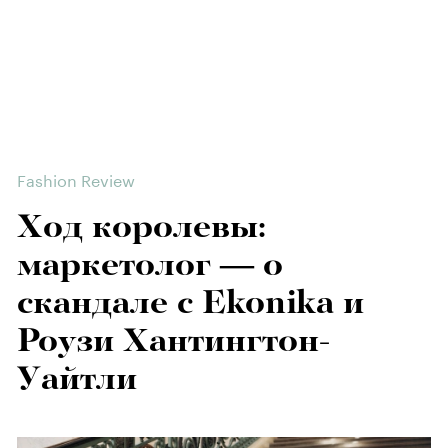
Fashion Review
Ход королевы:
маркетолог — о
скандале с Ekonika и
Роузи Хантингтон-
Уайтли