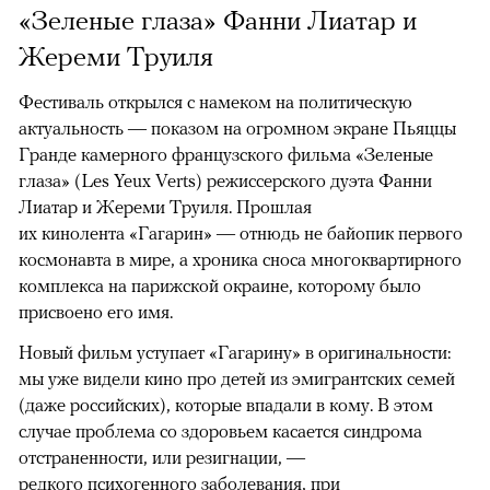
«Зеленые глаза» Фанни Лиатар и
Жереми Труиля
Фестиваль открылся с намеком на политическую
актуальность — показом на огромном экране Пьяццы
Гранде камерного французского фильма «Зеленые
глаза» (Les Yeux Verts) режиссерского дуэта Фанни
Лиатар и Жереми Труиля. Прошлая
их кинолента «Гагарин» — отнюдь не байопик первого
космонавта в мире, а хроника сноса многоквартирного
комплекса на парижской окраине, которому было
присвоено его имя.
Новый фильм уступает «Гагарину» в оригинальности:
мы уже видели кино про детей из эмигрантских семей
(даже российских), которые впадали в кому. В этом
случае проблема со здоровьем касается синдрома
отстраненности, или резигнации, —
редкого психогенного заболевания, при