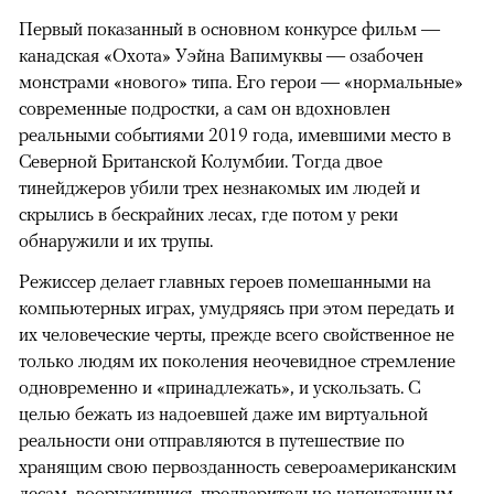
Первый показанный в основном конкурсе фильм —
канадская «Охота» Уэйна Вапимуквы — озабочен
монстрами «нового» типа. Его герои — «нормальные»
современные подростки, а сам он вдохновлен
реальными событиями 2019 года, имевшими место в
Северной Британской Колумбии. Тогда двое
тинейджеров убили трех незнакомых им людей и
скрылись в бескрайних лесах, где потом у реки
обнаружили и их трупы.
Режиссер делает главных героев помешанными на
компьютерных играх, умудряясь при этом передать и
их человеческие черты, прежде всего свойственное не
только людям их поколения неочевидное стремление
одновременно и «принадлежать», и ускользать. С
целью бежать из надоевшей даже им виртуальной
реальности они отправляются в путешествие по
хранящим свою первозданность североамериканским
лесам, вооружившись предварительно напечатанным