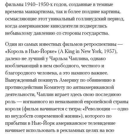
фильмы 1940–1950-х годов, созданные в темные
времена маккартизма, так и более поздние картины,
осмысляющие этот уникальный голливудский период,
когда американские кинодеятели подверглись
небывалому давлению со стороны государства.
Один из самых известных фильмов ретроспективы —
«Король в Нью-Йорке» (A King in New York, 1957),
далеко не лучший у Чарльза Чаплина, однако
изобличающий в нем свободного, честного и
благородного человека, а это намного важнее.
Вынужденный покинуть Америку по обвинению в
противодействии Комитету по антиамериканской
деятельности, Чаплин играет здесь свою последнюю
роль — изгнанного из неназванной европейской страны
короля (фильм начинается с титра: «Революции — одно
из неудобств современной жизни»), которого по
прибытии в Нью-Йорк американское телевидение
начинает использовать в рекламных целях на всю