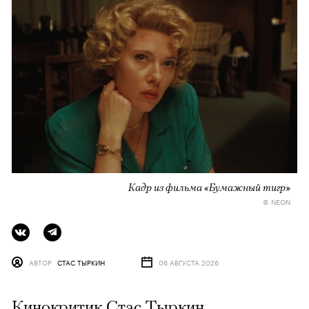
Кадр из фильма «Бумажный тигр»
© NEON
АВТОР
СТАС ТЫРКИН
06 АВГУСТА 2026
Кинокритик Стас Тыркин