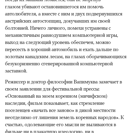
глазом убивают остановившегося им помочь
автолюбителя, а вместе с ним и двух подвернувшихся
австрийских автостопщиц, докучавших им своей
болтовней. Ничего личного, помехи устранены с
механистичным равнодушием компьютерной игры,
выход на следующий уровень обеспечен, можно
пересесть в хороший автомобиль и ехать дальше по
золотым канадским лесам, на глазах оборачивающихся
безукоризненно сгенерированной компьютерной
заставкой.
Режиссер и доктор философии Вапимуква замечает в
своем заявлении для фестивальной прессы:
«Основанный на моем коренном (мичифском)
наследии, фильм показывает, как стремление
поселенцев «начать все заново» в дикой местности
неотделимо от лишения земель коренных народов». К
счастью, одолевающие его мысли не выливаются в
фильме ни в плакатную идеологию, ни в