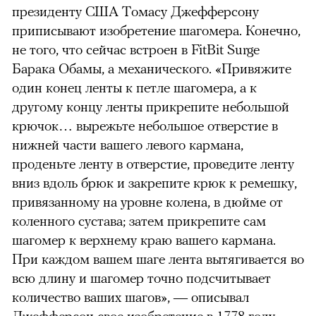
президенту США Томасу Джефферсону
приписывают изобретение шагомера. Конечно,
не того, что сейчас встроен в FitBit Surge
Барака Обамы, а механического. «Привяжите
один конец ленты к петле шагомера, а к
другому концу ленты прикрепите небольшой
крючок… вырежьте небольшое отверстие в
нижней части вашего левого кармана,
проденьте ленту в отверстие, проведите ленту
вниз вдоль брюк и закрепите крюк к ремешку,
привязанному на уровне колена, в дюйме от
коленного сустава; затем прикрепите сам
шагомер к верхнему краю вашего кармана.
При каждом вашем шаге лента вытягивается во
всю длину и шагомер точно подсчитывает
количество ваших шагов», — описывал
Джефферсон свое изобретение в 1778 году.