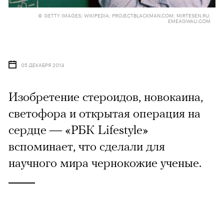
© GETTY IMAGES; WIKIPEDIA; PROJECTBLACKMAN.COM; MIRTESEN.RU;
EMEAGWALI.COM
05 ДЕКАБРЯ 2014
Изобретение стероидов, новокаина,
светофора и открытая операция на
сердце — «РБК Lifestyle»
вспоминает, что сделали для
научного мира чернокожие ученые.