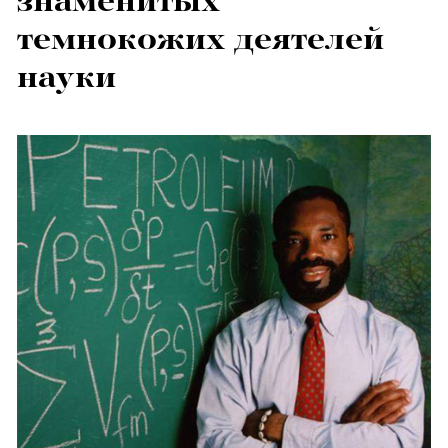
знаменитых
темнокожих деятелей
науки