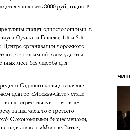
дется заплатить 8000 руб., годовой
нни Лиатар и Жереми
ре улицы станут односторонними: в
Лока
лиуса Фучика и Гашека, 1-й и 2-й
бассе
ом на политическую актуальность —
пуст
В Центре организации дорожного
е Пьяццы Гранде
ают, что таким образом удастся
ма «Зеленые глаза» (Les Yeux
очных мест без ущерба для
 Фанни Лиатар и Жереми Труиля.
рин» — отнюдь не байопик первого
ЧИТ
а сноса многоквартирного
ределы Садового кольца в начале
аине, которому было присвоено его
ловом центре «Москва-Сити» стали
 тариф прогрессивный — если не
чу за два часа, то с третьего
рину» в оригинальности: мы уже
 руб. С экономными бизнесменами,
игрантских семей (даже
а подъездах к «Москве-Сити»,
и в кому. В этом случае проблема со