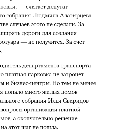
ковки, — считает депутат
удет лишним в дни очередного
го собрания Людмила Алатырцева.
зиса.
е случаев этого не сделали. За
сширять дороги для создания
ротуара — не получится. За счет
ый европейцам
.
«РБК 
пров
ечный призыв
Сможе
водитель департамента транспорта
отвеч
о платная парковка не затронет
удет лишним в
ы и бизнес-центры. Но тем не менее
я попало много жилых домов.
ого обострения
ального собрания Илья Свиридов
ого кризиса.
 вопросы организации платной
мов, а окончательно решение
на этот шаг не пошла.