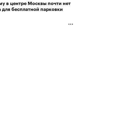
му в центре Москвы почти нет
а для бесплатной парковки
рно-2025: объединение двух
 и мир, в котором нет
слых