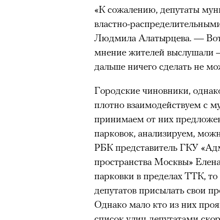
«К сожалению, депутаты мун
властно-распределительным
Людмила Алатырцева. — Вот 
мнение жителей выслушали —
дальше ничего сделать не мо
Городские чиновники, однак
плотно взаимодействуем с м
принимаем от них предложен
парковок, анализируем, можн
РБК представитель ГКУ «Ад
пространства Москвы» Елена
парковки в пределах ТТК, т
депутатов присылать свои пр
Кадр из фильма «Зеленые глаза»
Однако мало кто из них проя
© JUNE FILMS
список улиц депутатами скор