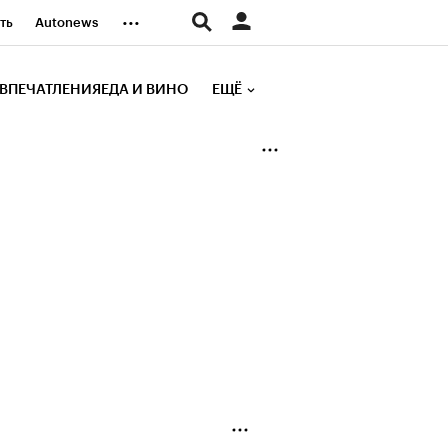
...
ть
Autonews
К Образование
ВПЕЧАТЛЕНИЯ
ЕДА И ВИНО
ЕЩЁ
д
Стиль
е рейтинги
иа
Финансы