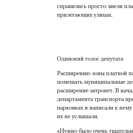
справились просто: ввели пл
здоровьем касается синдром
прилегающих улицах.
отстраненности, или резигн
редкого психогенного заболе
можно ч
воздействием тяжелейшего ст
перестает двигаться, говорит
мир. Это и происходит с па
Алами), братом главной гер
Одинокий голос депутата
М’Зауки), когда их родителя
Расширению зоны платной па
жительство в одной из благо
помешать муниципальные деп
Безутешная Шая пытается пр
расширение затронет. В нача
наглотавшись таблеток, прон
департамента транспорта пр
их мать тонет при переправе 
парковках и написали к нему
При всей скромности художе
их не услышали.
адресованный европейцам до
«Нужно было очень тщательно
можете нас спасти!» — сообща