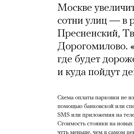
Кинокритик Стас
Москве увеличит
первых показах 
сотни улиц — в 
темы
Пресненский, Тв
Дорогомилово. «
где будет дорож
Подписывайтесь на телег
и куда пойдут д
Зеленые глаза» Фанни Лиат
Схема оплаты парковки не из
«Бумажный тигр» Джеймса 
помощью банковской или спе
SMS или приложения на теле
«Охота» Уэйна Вапимуквы
Стоимость стоянки на новых
Ретроспектива «Красное и че
чуть меньше, чем в самом цен
список»