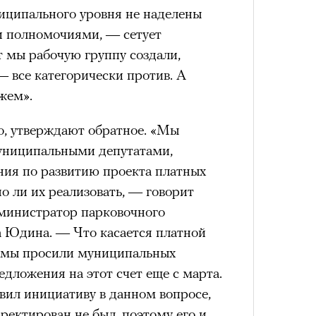
иципального уровня не наделены
Кира 
и полномочиями, — сетует
доск
4 кол
штук
мы рабочую группу создали,
пропу
 все категорически против. А
жем».
о, утверждают обратное. «Мы
униципальными депутатами,
ия по развитию проекта платных
о ли их реализовать, — говорит
министратор парковочного
Сможе
 Юдина. — Что касается платной
отвеч
о мы просили муниципальных
Карго
ткани
едложения на этот счет еще с марта.
лета
вил инициативу в данном вопросе,
ректирован не был, поэтому его и