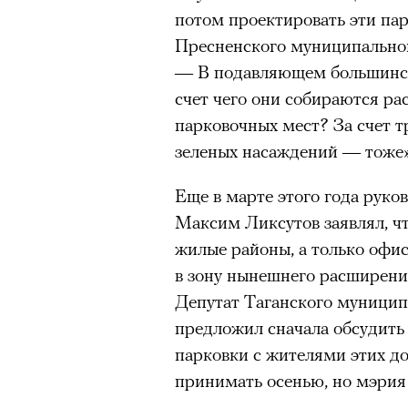
потом проектировать эти пар
очнувшийся Нур) точно не б
Пресненского муниципально
обострения мигрантского кри
— В подавляющем большинств
счет чего они собираются ра
00:00
/
00:00
парковочных мест? За счет т
Адресованн
зеленых насаждений — тоже»
добросерд
Еще в марте этого года руко
Максим Ликсутов заявлял, чт
точно не б
жилые районы, а только офис
в зону нынешнего расширени
дни очередн
Депутат Таганского муницип
мигрантск
предложил сначала обсудить
парковки с жителями этих до
принимать осенью, но мэрия 