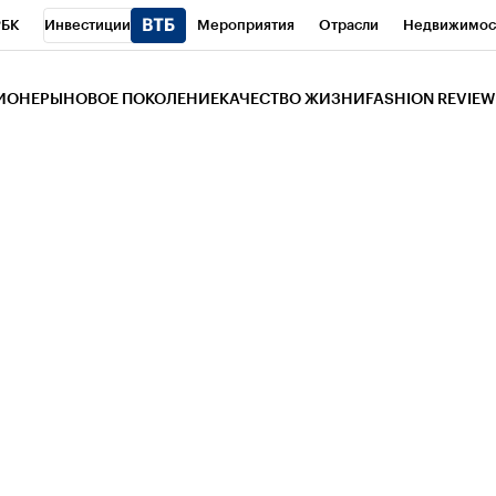
РБК
Инвестиции
Мероприятия
Отрасли
Недвижимос
и
Телеканал
РБК Вино
Спорт
Школа управления РБК
РБ
ЗИОНЕРЫ
НОВОЕ ПОКОЛЕНИЕ
КАЧЕСТВО ЖИЗНИ
FASHION REVIEW
РБК Life
Тренды
Визионеры
Национальные проекты
Горо
 Бизнес-среда
Дискуссионный клуб
Исследования
Кредитны
Газета
Спецпроекты СПб
Конференции СПб
Спецпроекты
трагентов
Политика
Экономика
Бизнес
Технологии и мед
ой валюты