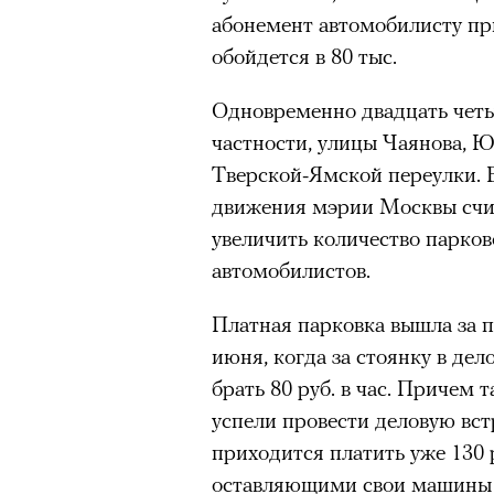
абонемент автомобилисту при
«Зеленые глаза» Фа
обойдется в 80 тыс.
Труиля
Одновременно двадцать четы
частности, улицы Чаянова, Ю
Фестиваль открылся с намек
Тверской-Ямской переулки. 
показом на огромном экран
движения мэрии Москвы счит
камерного французского филь
увеличить количество парков
Verts) режиссерского дуэта
автомобилистов.
Прошлая их кинолента «Гага
космонавта в мире, а хроник
Платная парковка вышла за п
комплекса на парижской окр
июня, когда за стоянку в де
имя.
брать 80 руб. в час. Причем
успели провести деловую встре
Новый фильм уступает «Гага
приходится платить уже 130
видели кино про детей из эм
оставляющими свои машины н
российских), которые впадал