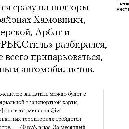
 Тыркин рассказывает о
ся сразу на полторы
Поче
на остросоциальные
мест
районах Хамовники,
ерской, Арбат и
РБК.Стиль» разбирался,
е всего припарковаться,
рам-канал «РБК Стиль»
еньги автомобилистов.
Лока
Корей
взро
ар и Жереми Труиля
менится: заплатить можно будет с
Грэя
циальной транспортной карты,
фоне и терминалов Qiwi.
 платных территориях обойдется
рное: голливудские левые и черный
тре, — 40 руб. в час. За месячный