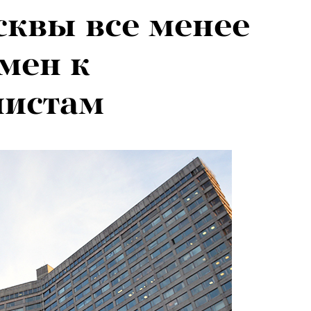
квы все менее
026: что
мен к
на открытии
листам
 авторского