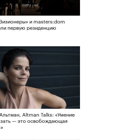
Визионеры» и masters:dom
ели первую резиденцию
Альтман, Altman Talks: «Умение
АЙТЕ ТАКЖЕ
азать — это освобождающая
а»