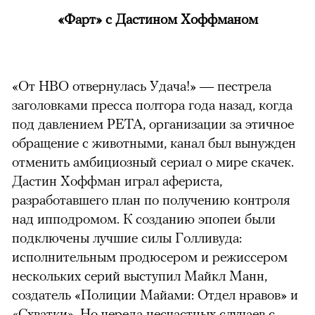
«Фарт» с Дастином Хоффманом
«От HBO отвернулась Удача!» — пестрела
заголовками пресса полтора года назад, когда
под давлением PETA, организации за этичное
обращение с животными, канал был вынужден
отменить амбициозный сериал о мире скачек.
Дастин Хоффман играл афериста,
разработавшего план по получению контроля
над ипподромом. К созданию эпопеи были
подключены лучшие силы Голливуда:
исполнительным продюсером и режиссером
нескольких серий выступил Майкл Манн,
создатель «Полиции Майами: Отдел нравов» и
«Схватки». Но череда несчастных случаев с