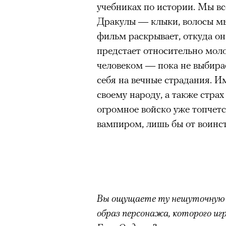
учебниках по истории. Мы вс
«Зеленые глаза» Фа
Дракулы — клыки, волосы мы
фильм раскрывает, откуда он 
Труиля
предстает относительно мо
человеком — пока не выбирае
Фестиваль открылся с намек
себя на вечные страдания. И
показом на огромном экран
своему народу, а также стра
камерного французского филь
огромное войско уже топчетс
Verts) режиссерского дуэта
вампиром, лишь бы от воинст
Прошлая их кинолента «Гага
космонавта в мире, а хроник
комплекса на парижской окр
имя.
можно ч
Новый фильм уступает «Гага
Вы ощущаете ту нешуточную 
видели кино про детей из эм
образ персонажа, которого иг
российских), которые впадал