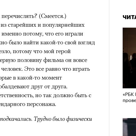
а
ации, —
 перечислять? (Смеется.)
ЧИТ
вания, при котором подросток под
 из старейших и популярнейших
ресса полностью уходит в себя,
 именно потому, что его играли
ь, есть и реагировать на внешний
но было найти какой-то свой взгляд
рнем по имени Нур (Саид Эль
езло, потому что мой герой
оини Шаи (Дуа Бутарбуш
первую половину фильма он вовсе
м отказали в получении вида на
человек. Это все равно что играть
получных европейских стран.
орые в какой-то момент
обудить Нура к жизни:
обалдевают друг от друга.
«РБК 
икает в его ужасные сны, в которых
тственность, но так должно быть с
пров
в Европу.
ендарного персонажа.
ЧИТ
ственной составляющей фильма его
 подкачались. Трудно было физически
бросердечный призыв («Только вы
ет для тех, кто не понял,