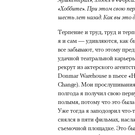
«Хоббите». При этом свою перв
шесть лет назад. Как вы это 
Терпение и труд, труд и терп
я и сам — удивляются, как б
все забывают, что этому пре
удачной театральной карьеры
рекрут из актерского агентст
Donmar Warehouse в пьесе «
Change). Мои прослушивания 
полгода я получил свою перву
полымя, потому что это была
Уже тогда я заподозрил что-т
снялся в пяти фильмах, нас
Кадр из фильма «Зеленые глаза»
съемочной площадке. Это бы
© JUNE FILMS