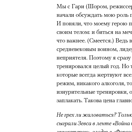
Мы с Гари (Шором, режиссе
очнувшийся Нур) точно не б
начали обсуждать мою роль п
обострения мигрантского кри
И поняли, что моему герою п
своим телом: и биться на меч
что важнее.
(Смеется.)
Ведь в
Адресованн
средневековым воином, лидер
неприятеля. Поэтому я сразу
добросерд
тренировался целый год. Но 
которые всегда жертвуют все
точно не б
режим, никакого алкоголя, то
дни очередн
изнурительные тренировки, от
заплакать. Такова цена главн
мигрантск
Не грех ли жаловаться? Тольк
сыграли Зевса в ленте «Война 
мушкетерах», злодея в «Форса