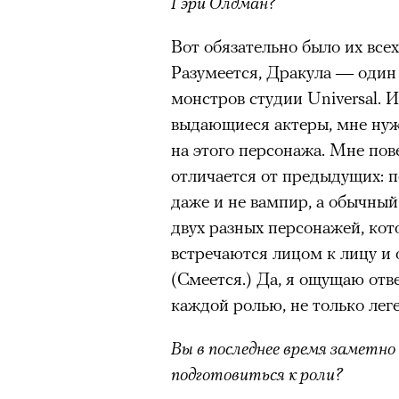
Гэри Олдман?
здоровьем касается синдром
отстраненности, или резигн
Вот обязательно было их всех
редкого психогенного заболе
Разумеется, Дракула — один
воздействием тяжелейшего ст
монстров студии Universal. И
перестает двигаться, говорит
выдающиеся актеры, мне нуж
мир. Это и происходит с па
на этого персонажа. Мне пов
Алами), братом главной гер
отличается от предыдущих: 
М’Зауки), когда их родителя
даже и не вампир, а обычный 
жительство в одной из благо
двух разных персонажей, кот
Безутешная Шая пытается пр
встречаются лицом к лицу и 
наглотавшись таблеток, прон
(Смеется.) Да, я ощущаю отве
их мать тонет при переправе 
каждой ролью, не только лег
00:00
/
00:00
При всей скромности художе
Вы в последнее время заметно
адресованный европейцам до
подготовиться к роли?
можете нас спасти!» — сообща