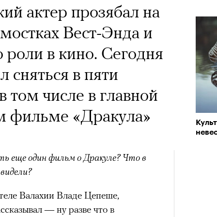
 Тыркин рассказывает о
кий актер прозябал на
на остросоциальные
мостках Вест-Энда и
о роли в кино. Сегодня
ел сняться в пяти
в том числе в главной
рам-канал «РБК Стиль»
ом фильме «Дракула»
Куль
Лока
невес
Корей
взро
ар и Жереми Труиля
ть еще один фильм о Дракуле? Что в
Грэя
 видели?
ителе Валахии Владе Цепеше,
рное: голливудские левые и черный
ссказывал — ну разве что в