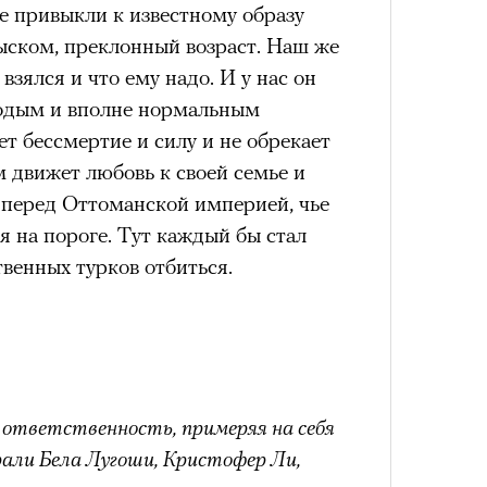
е привыкли к известному образу
нни Лиатар и Жереми
ском, преклонный возраст. Наш же
взялся и что ему надо. И у нас он
лодым и вполне нормальным
Лока
т бессмертие и силу и не обрекает
бассе
ом на политическую актуальность —
пуст
м движет любовь к своей семье и
е Пьяццы Гранде
х перед Оттоманской империей, чье
ма «Зеленые глаза» (Les Yeux
я на пороге. Тут каждый бы стал
 Фанни Лиатар и Жереми Труиля.
венных турков отбиться.
рин» — отнюдь не байопик первого
а сноса многоквартирного
аине, которому было присвоено его
ерез
рину» в оригинальности: мы уже
ответственность, примеряя на себя
игрантских семей (даже
рали Бела Лугоши, Кристофер Ли,
и в кому. В этом случае проблема со