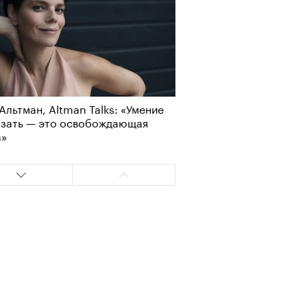
Альтман, Altman Talks: «Умение
азать — это освобождающая
Визионеры» и masters:dom
а»
ели первую резиденцию