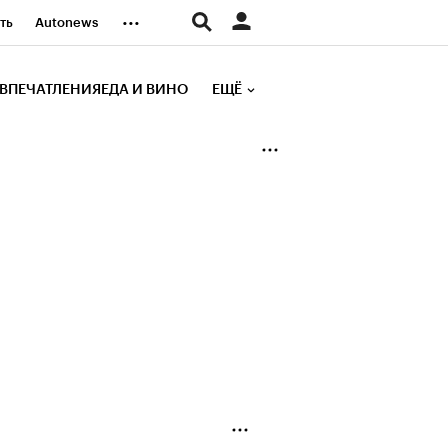
...
ть
Autonews
К Образование
ВПЕЧАТЛЕНИЯ
ЕДА И ВИНО
ЕЩЁ
д
Стиль
е рейтинги
иа
Финансы