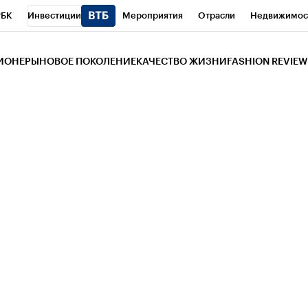
РБК
Инвестиции
Мероприятия
Отрасли
Недвижимос
и
Телеканал
РБК Вино
Спорт
Школа управления РБК
РБ
ЗИОНЕРЫ
НОВОЕ ПОКОЛЕНИЕ
КАЧЕСТВО ЖИЗНИ
FASHION REVIEW
РБК Life
Тренды
Визионеры
Национальные проекты
Горо
 Бизнес-среда
Дискуссионный клуб
Исследования
Кредитны
Газета
Спецпроекты СПб
Конференции СПб
Спецпроекты
трагентов
Политика
Экономика
Бизнес
Технологии и мед
ой валюты