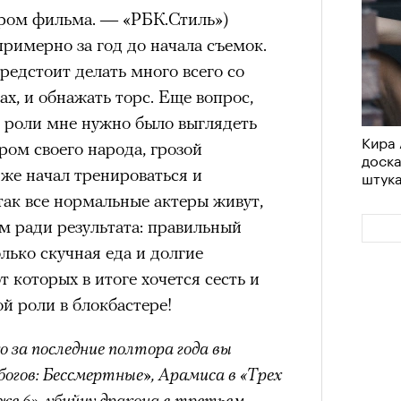
ром фильма. — «РБК.Стиль»)
удет лишним в дни очередного
римерно за год до начала съемок.
зиса.
редстоит делать много всего со
ах, и обнажать торс. Еще вопрос,
 роли мне нужно было выглядеть
Кира 
ый европейцам
ом своего народа, грозой
доск
«РБК 
 же начал тренироваться и
штук
пров
ечный призыв
так все нормальные актеры живут,
м ради результата: правильный
удет лишним в
лько скучная еда и долгие
ого обострения
 которых в итоге хочется сесть и
ой роли в блокбастере!
ого кризиса.
о за последние полтора года вы
богов: Бессмертные», Арамиса в «Трех
же 6», убийцу дракона в третьем