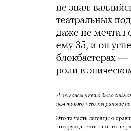
Кинокритик Стас
не знал: валлийс
первых показах 
театральных под
темы
даже не мечтал 
ему 35, и он усп
блокбастерах — 
Подписывайтесь на телег
роли в эпическ
Зеленые глаза» Фанни Лиат
Люк, зачем нужно было снима
«Бумажный тигр» Джеймса 
нем такого, чего мы раньше не
«Охота» Уэйна Вапимуквы
Это та часть легенды о прав
Ретроспектива «Красное и че
которую до этого никто не ра
список»