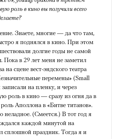
Сможе
отвеч
ую роль в кино вы получили всего
Кира 
доск
делаете?
штук
ение. Знаете, многие — да что там,
ыстро я поднялся в кино. При этом
дшествовали долгие годы не самой
. Пока в 29 лет меня не заметил
ва на сцене вест-эндского театра
Незначительные перемены» (Small
записали на пленку, и через
4 кол
ю роль в кино — сразу из огня да в
пропу
Сможе
 роль Аполлона в «Битве титанов».
отвеч
о неладное. (Смеется.) В тот год я
лаждался каждой минутой на
л сплошной праздник. Тогда я и