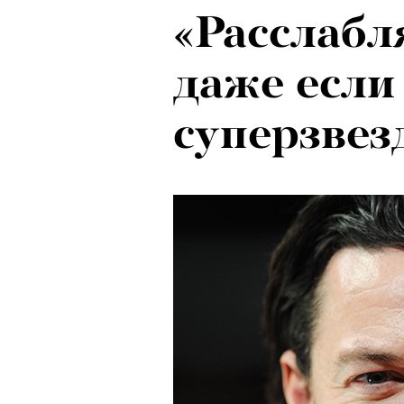
«Расслабл
Локарно-2
даже если
показали 
суперзвез
фестиваля
кино