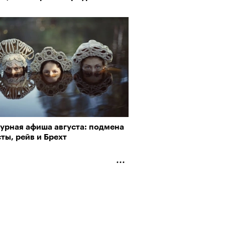
турная афиша августа: подмена
рно-2025: объединение двух
ты, рейв и Брехт
 и мир, в котором нет
слых