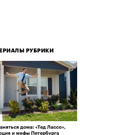
ЕРИАЛЫ РУБРИКИ
ЕРИАЛЫ РУБРИКИ
аняться дома: «Тед Лассо»,
рно-2025: Япония наносит
юция и мифы Петербурга
ной удар