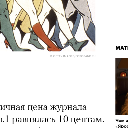
МАТ
© GETTY IMAGES/FOTOBANK.RU
ничная цена журнала
.1 равнялась 10 центам.
Чем з
«Ярос