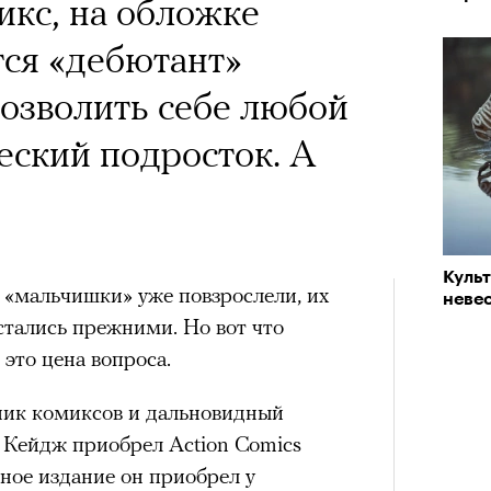
икс, на обложке
тся «дебютант»
озволить себе любой
еский подросток. А
Куль
 «мальчишки» уже повзрослели, их
невес
стались прежними. Но вот что
 это цена вопроса.
ник комиксов и дальновидный
 Кейдж приобрел Action Comics
тное издание он приобрел у