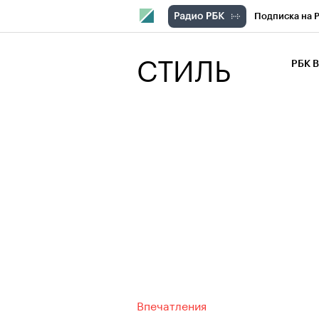
Подписка на 
РБК Компани
СТИЛЬ
РБК 
РБК Курсы
РБК Бизнес-с
Спецпроекты
Экономика
Впечатления