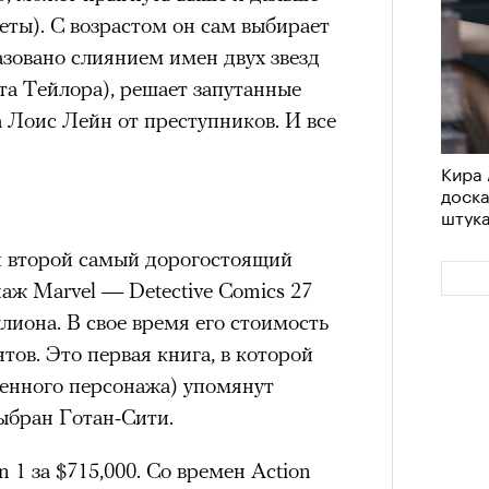
леты). С возрастом он сам выбирает
зовано слиянием имен двух звезд
та Тейлора), решает запутанные
а Лоис Лейн от преступников. И все
Кира 
доск
штук
и второй самый дорогостоящий
аж Marvel — Detective Comics 27
лиона. В свое время его стоимость
нтов. Это первая книга, в которой
епенного персонажа) упомянут
ыбран Готан-Сити.
1 за $715,000. Со времен Action