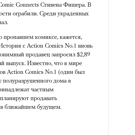
Comic Connects Стивена Фишера. В
тости ограбили. Среди украденных
ал.
 о пропавшем комиксе, кажется,
 История с Action Comics No.1 вновь
анонимный продавец запросил $2,89
й выпуск. Известно, что в мире
ов Action Comics No.1 (один был
у полуразрушенного дома в
принадлежат частным
 планируют продавать
 в ближайшем будущем.