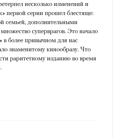
Сможе
ретерпел несколько изменений и
отвеч
» первой серии прошел блестяще:
ой семьей, дополнительными
 множество суперврагов. Это начало
и» в более привычном для нас
ло знаменитому кинообразу. Что
сти раритетному изданию во время
.
4 кол
пропу