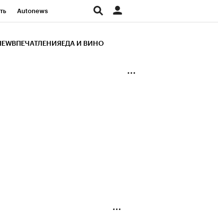
ть
Autonews
К Образование
IEW
ВПЕЧАТЛЕНИЯ
ЕДА И ВИНО
д
Стиль
Крипто
и
Франшизы
Газета
ов
Политика
ты