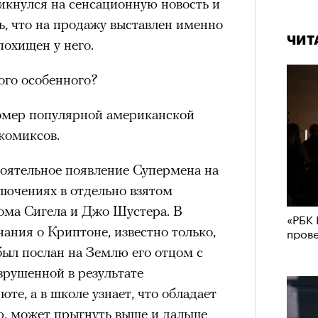
кнулся на сенсационную новость и
ть, что на продажу выставлен именно
ЧИТ
похищен у него.
ого особенного?
омер популярной американской
комиксов.
тоятельное появление Супермена на
ключениях в отдельно взятом
ома Сигела и Джо Шустера. В
«РБК 
ания о Криптоне, известно только,
пров
был послан на Землю его отцом с
зрушенной в результате
юте, а в школе узнает, что обладает
ю, может прыгнуть выше и дальше