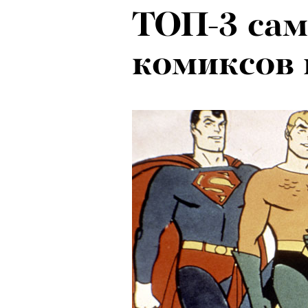
ТОП-3 са
комиксов 