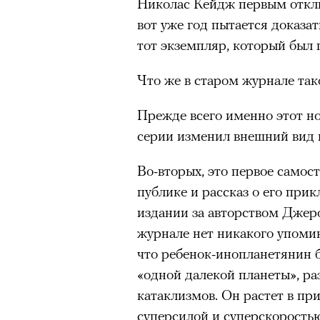
Николас Кейдж первым откли
вот уже год пытается доказа
тот экземпляр, который был 
Что же в старом журнале так
Прежде всего именно этот н
серии изменил внешний вид 
Во-вторых, это первое самос
публике и рассказ о его при
издании за авторством Джер
журнале нет никакого упомин
что ребенок-инопланетянин 
«одной далекой планеты», ра
катаклизмов. Он растет в при
суперсилой и суперскорость