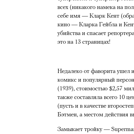
всех (никакого намека на по
себе имя — Кларк Кент (обра
кино — Кларка Гейбла и Кен
убийства и спасает репортер
это на 13 страницах!
Недалеко от фаворита ушел 
комикс и популярный персон
(1939), стоимостью $2,57 мил
также составляла всего 10 це
(пусть и в качестве второст
Бэтмен, а местом действия в
Замыкает тройку — Superman 