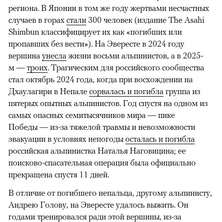
региона. В Японии в том же году жертвами несчастных
случаев в горах
стали
300 человек (издание The Asahi
Shimbun классифицирует их как «погибших или
пропавших без вести»). На Эвересте в 2024 году
вершина
унесла
жизни восьми альпинистов, а в 2025-
м —
троих
. Трагическим для российского сообщества
стал октябрь 2024 года, когда при восхождении на
Дхаулагири в Непале
сорвалась и погибла
группа из
пятерых опытных альпинистов. Год спустя на одном из
самых опасных семитысячников мира — пике
Победы — из-за тяжелой травмы и невозможности
эвакуации в условиях непогоды
осталась и погибла
российская альпинистка Наталья Наговицина; ее
поисково-спасательная операция была официально
прекращена спустя 11 дней.
В отличие от погибшего непальца, другому альпинисту,
Андрею Голову, на Эвересте удалось выжить. Он
годами тренировался ради этой вершины, из-за