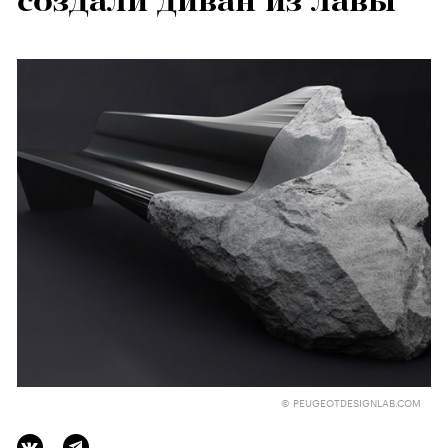
создали диван из лавы
© PEUGEOTDESIGNLAB.COM