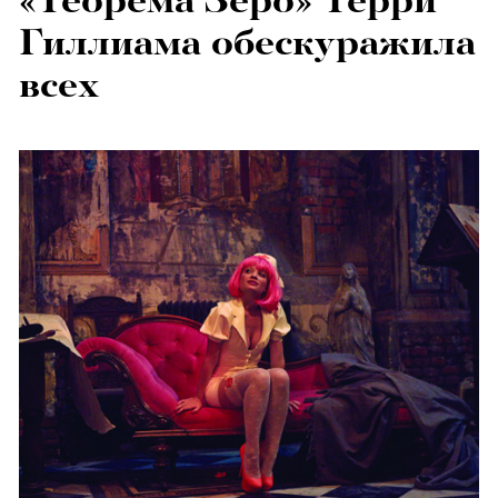
«Теорема Зеро» Терри
Гиллиама обескуражила
всех