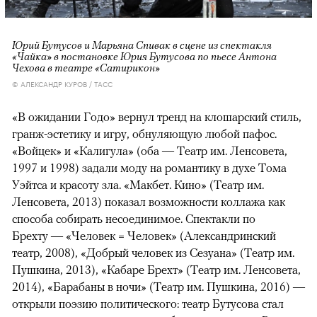
Юрий Бутусов и Марьяна Спивак в сцене из спектакля
«Чайка» в постановке Юрия Бутусова по пьесе Антона
Чехова в театре «Сатирикон»
© АЛЕКСАНДР КУРОВ / ТАСС
«В ожидании Годо» вернул тренд на клошарский стиль,
гранж-эстетику и игру, обнуляющую любой пафос.
«Войцек» и «Калигула» (оба — Театр им. Ленсовета,
1997 и 1998) задали моду на романтику в духе Тома
Уэйтса и красоту зла. «Макбет. Кино» (Театр им.
Ленсовета, 2013) показал возможности коллажа как
способа собирать несоединимое. Спектакли по
Брехту — «Человек = Человек» (Александринский
театр, 2008), «Добрый человек из Сезуана» (Театр им.
Пушкина, 2013), «Кабаре Брехт» (Театр им. Ленсовета,
2014), «Барабаны в ночи» (Театр им. Пушкина, 2016) —
открыли поэзию политического: театр Бутусова стал