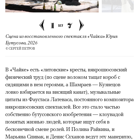
1
7
из
Сцена из восстановленного спектакля «Чайка» Юрия
Бутусова, 2026
© СЕРГЕЙ ПЕТРОВ
В «Чайке» есть «литовские» кресты, някрошюсовский
физический труд (по сцене волоком тащат короб с
сидящими в нем героями, а Шамраев — Кузнецов
ловко взбирается на висящий канат), музыкальные
цитаты из Фаустаса Латенаса, постоянного композитора
някрошюсовских спектаклей. Все это стало частью
собственно бутусовского изобретения — клоунадой
помятых жизнью людей, которые ищут себя в
бесконечной смене ролей. И Полина Райкина, и
Марьяна Спивак, и Денис Суханов ведут эту манерную,