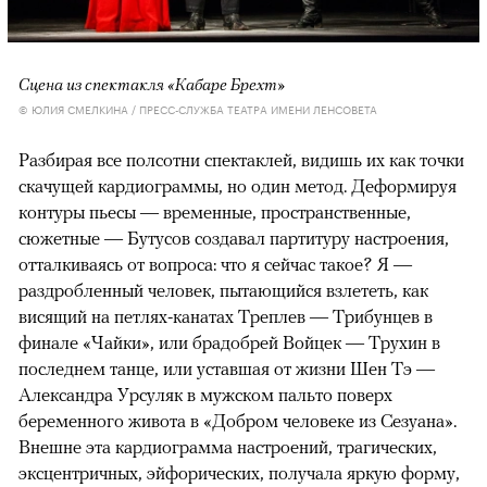
Сцена из спектакля «Кабаре Брехт»
© ЮЛИЯ СМЕЛКИНА / ПРЕСС-СЛУЖБА ТЕАТРА ИМЕНИ ЛЕНСОВЕТА
Разбирая все полсотни спектаклей, видишь их как точки
скачущей кардиограммы, но один метод. Деформируя
контуры пьесы — временные, пространственные,
сюжетные — Бутусов создавал партитуру настроения,
отталкиваясь от вопроса: что я сейчас такое? Я —
раздробленный человек, пытающийся взлететь, как
висящий на петлях-канатах Треплев — Трибунцев в
финале «Чайки», или брадобрей Войцек — Трухин в
последнем танце, или уставшая от жизни Шен Тэ —
Александра Урсуляк в мужском пальто поверх
беременного живота в «Добром человеке из Сезуана».
Внешне эта кардиограмма настроений, трагических,
эксцентричных, эйфорических, получала яркую форму,