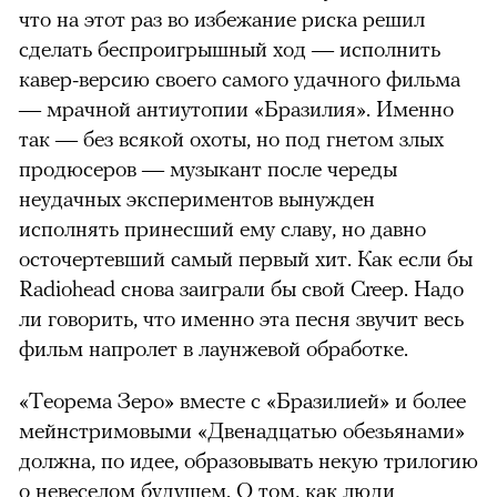
что на этот раз во избежание риска решил
сделать беспроигрышный ход — исполнить
кавер-версию своего самого удачного фильма
— мрачной антиутопии «Бразилия». Именно
так — без всякой охоты, но под гнетом злых
продюсеров — музыкант после череды
00:00
/
00:00
неудачных экспериментов вынужден
исполнять принесший ему славу, но давно
осточертевший самый первый хит. Как если бы
Radiohead снова заиграли бы свой Creep. Надо
ли говорить, что именно эта песня звучит весь
фильм напролет в лаунжевой обработке.
«Теорема Зеро» вместе с «Бразилией» и более
мейнстримовыми «Двенадцатью обезьянами»
должна, по идее, образовывать некую трилогию
о невеселом будущем. О том, как люди