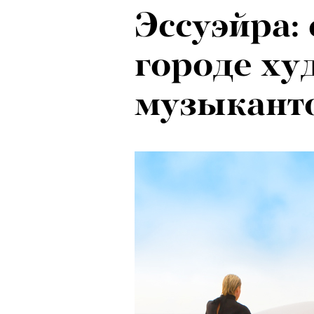
Эссуэйра:
городе ху
музыкант