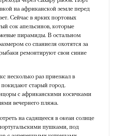
овкой на африканской земле перед
ет. Сейчас в ярких портовых
ый сок апельсинов, которые
нжевые пирамиды. В остальном
размером со спаниеля охотятся за
 рыбаки ремонтируют свои синие
с несколько раз приезжал в
е покидают старый город.
анцоры с африканскими косичками
ями вечернего пляжа.
отреть на садящееся в океан солнце
португальскими пушками, под
gan с запеченными устрицами,