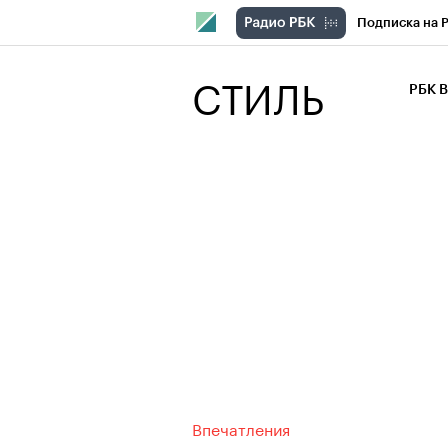
Подписка на 
РБК Компани
СТИЛЬ
РБК 
РБК Курсы
РБК Бизнес-с
Спецпроекты
Экономика
Впечатления