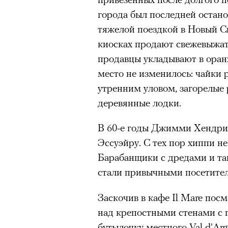
города был последней остан
тяжелой поездкой в Новый Св
киосках продают свежевыжат
продавцы укладывают в ора
место не изменилось: чайки 
утренним уловом, загорелые
деревянные лодки.
В 60-е годы Джимми Хендрик
Эссуэйру. С тех пор хиппи н
Барабанщики с дредами и т
стали привычными посетител
Заскочив в кафе Il Mare посм
над крепостными стенами с 
бутылочку местного Val d'Ar