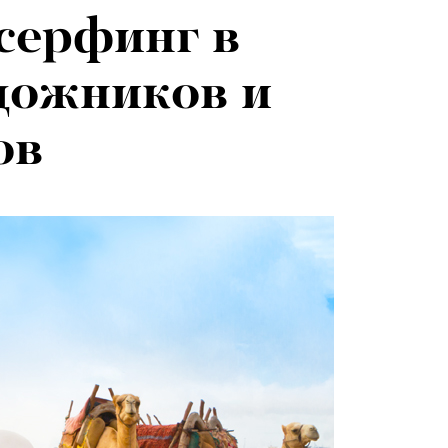
 серфинг в
дожников и
ов