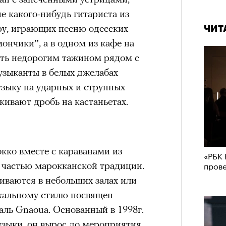
е какого-нибудь гитариста из
ру, играющих песню одесских
ЧИТ
ончики”, а в одном из кафе на
нать недорогим тажином рядом с
узыканты в белых джелабах
зыку на ударных и струнных
кивают дробь на кастаньетах.
кко вместе с караванами из
«РБК 
пров
 частью марокканской традиции.
иваются в небольших залах или
кальному стилю посвящен
ль Gnaoua. Основанный в 1998г.
узыки, он вырос до мероприятия