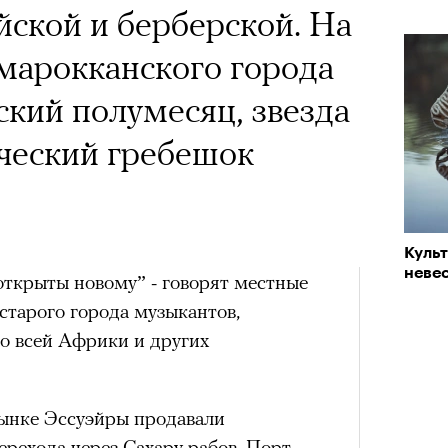
йской и берберской. На
 марокканского города
кий полумесяц, звезда
ческий гребешок
Куль
невес
 открыты новому” - говорят местные
 старого города музыкантов,
со всей Африки и других
рынке Эссуэйры продавали
ерехода через Сахару рабов. Порт