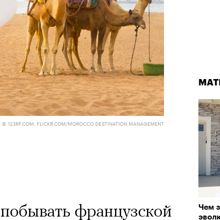
МАТ
© 123RF.COM; FLICKR.COM/MOROCCO DESTINATION MANAGEMENT
 побывать французской
Чем з
эвол