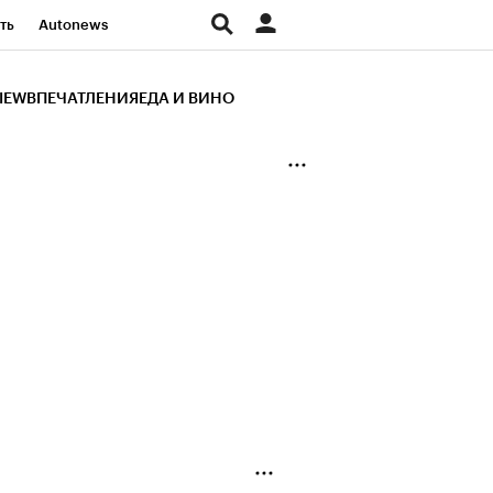
ть
Autonews
К Образование
IEW
ВПЕЧАТЛЕНИЯ
ЕДА И ВИНО
д
Стиль
Крипто
и
Франшизы
Газета
ов
Политика
ты