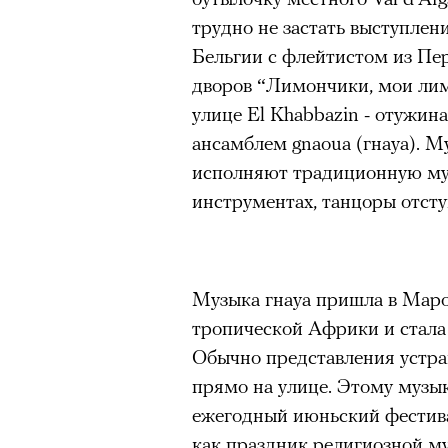
трудно не застать выступлени
Бельгии с флейтистом из Пе
дворов “Лимончики, мои лим
улице El Khabbazin - отужи
ансамблем gnaoua (гнауа). М
исполняют традиционную му
инструментах, танцоры отсту
Музыка гнауа пришла в Маро
тропической Африки и стала
Обычно представления устра
прямо на улице. Этому музы
ежегодный июньский фестива
как праздник религиозной м