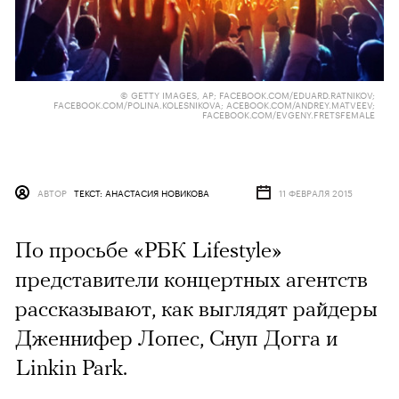
© GETTY IMAGES, AP; FACEBOOK.COM/EDUARD.RATNIKOV;
FACEBOOK.COM/POLINA.KOLESNIKOVA; ACEBOOK.COM/ANDREY.MATVEEV;
FACEBOOK.COM/EVGENY.FRETSFEMALE
АВТОР
ТЕКСТ: АНАСТАСИЯ НОВИКОВА
11 ФЕВРАЛЯ 2015
По просьбе «РБК Lifestyle»
представители концертных агентств
рассказывают, как выглядят райдеры
Дженнифер Лопес, Снуп Догга и
Linkin Park.