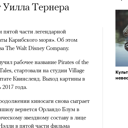
т Уилла Тернера
и пятой части легендарной
ты Карибского моря». Об этом
за The Walt Disney Company.
ил рабочее название Pirates of the
ales, стартовали на студии Village
Куль
 штате Квинсленд. Выход картины в
невес
 2017 года.
родолжении киносаги снова сыграет
ншизу вернется Орландо Блум в
ическому звездному составу в лице
элли в пятой части фильма