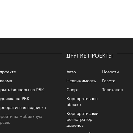
Сможе
отвеч
ДРУГИЕ ПРОЕКТЫ
проекте
Авто
Новости
еклама
Недвижимость
Газета
рыть баннеры на РБК
Спорт
Телеканал
4 кол
пропу
дписка на РБК
Корпоративное
облако
рпоративная подписка
Корпоративный
рейти на мобильную
регистратор
ерсию
доменов