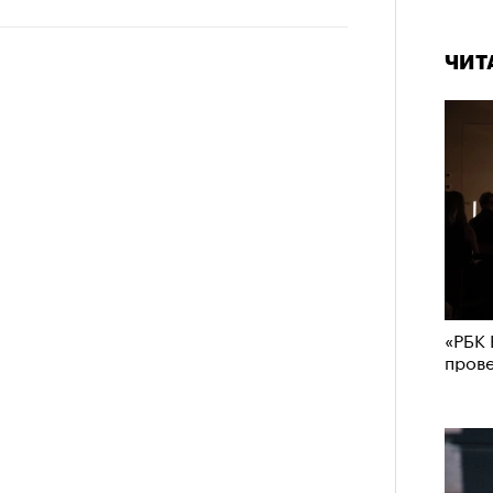
ЧИТ
«РБК 
пров