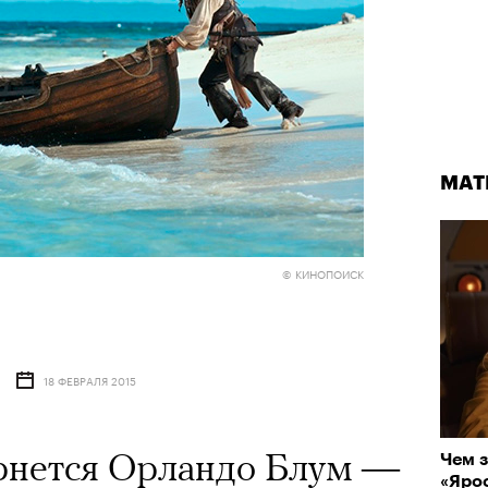
МАТ
© КИНОПОИСК
18 ФЕВРАЛЯ 2015
рнется Орландо Блум —
Чем з
«Ярос