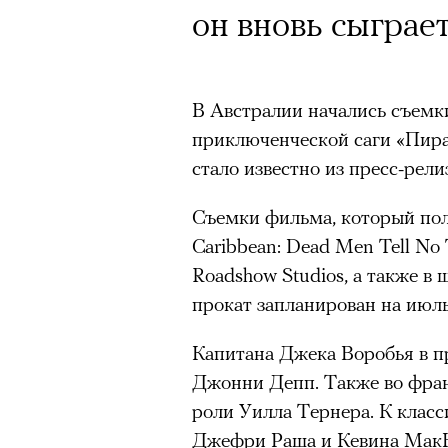
он вновь сыграе
В Австралии начались съемк
приключенческой саги «Пира
стало известно из пресс-рели
Съемки фильма, который получ
Caribbean: Dead Men Tell No T
Roadshow Studios, а также в
прокат запланирован на июль
Капитана Джека Воробья в п
Джонни Депп. Также во фра
роли Уилла Тернера. К класс
Джефри Раша и Кевина МакН