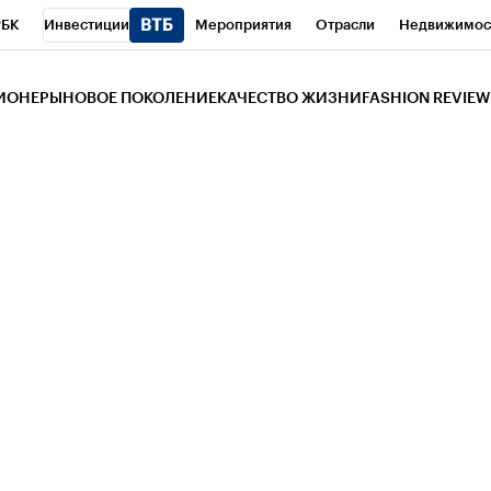
РБК
Инвестиции
Мероприятия
Отрасли
Недвижимос
и
Телеканал
РБК Вино
Спорт
Школа управления РБК
РБ
ЗИОНЕРЫ
НОВОЕ ПОКОЛЕНИЕ
КАЧЕСТВО ЖИЗНИ
FASHION REVIEW
РБК Life
Тренды
Визионеры
Национальные проекты
Горо
 Бизнес-среда
Дискуссионный клуб
Исследования
Кредитны
Газета
Спецпроекты СПб
Конференции СПб
Спецпроекты
трагентов
Политика
Экономика
Бизнес
Технологии и мед
ой валюты