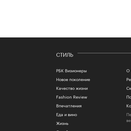
СТИЛЬ
РБК Визионеры
О 
Новое поколение
Р
Качество жизни
Ск
Fashion Review
По
Впечатления
Ко
Еда и вино
Пе
в
Жизнь