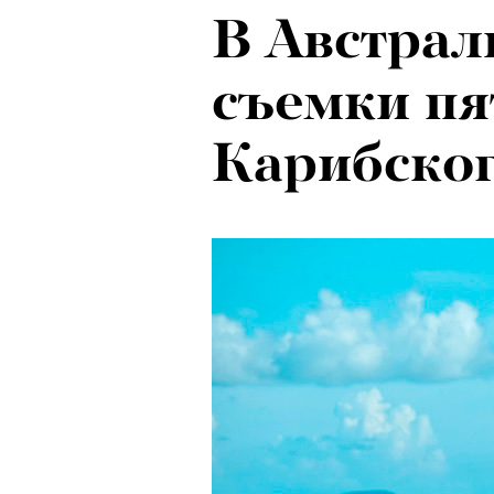
В Австрал
съемки пя
Карибског