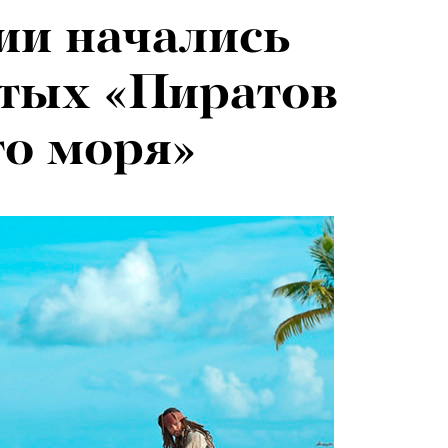
ии начались
тых «Пиратов
о моря»