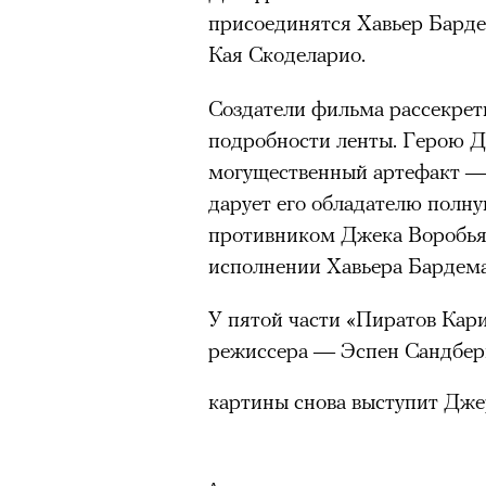
присоединятся Хавьер Барде
Кая Скоделарио.
Создатели фильма рассекрет
можно ч
подробности ленты. Герою Д
могущественный артефакт — 
дарует его обладателю полн
противником Джека Воробья 
исполнении Хавьера Бардема
У пятой части «Пиратов Кари
режиссера — Эспен Сандбер
картины снова выступит Дже