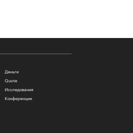
т ли человек прожить 180 лет:
ает Станислав Скакун
Деньги
Quote
Исследования
лаборации, которые нельзя
стить
Конференции