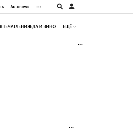
...
ть
Autonews
К Образование
ВПЕЧАТЛЕНИЯ
ЕДА И ВИНО
ЕЩЁ
д
Стиль
е рейтинги
иа
Финансы