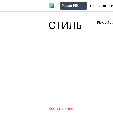
Подписка на 
РБК Компани
СТИЛЬ
РБК ВИ
РБК Курсы
Крипто
РБК
Франшизы
Проверка кон
Рынок наличн
Впечатления