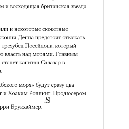
м и восходящая британская звезда
или и некоторые сюжетные
ерез
жонни Деппа предстоит отыскать
трезубец Посейдона, который
ую власть над морями. Главным
станет капитан Салазар в
.
бского моря» будут сразу два
г и Хоаким Роннинг. Продюсером
рри Брукхаймер.