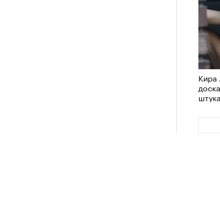
Кира 
доск
штук