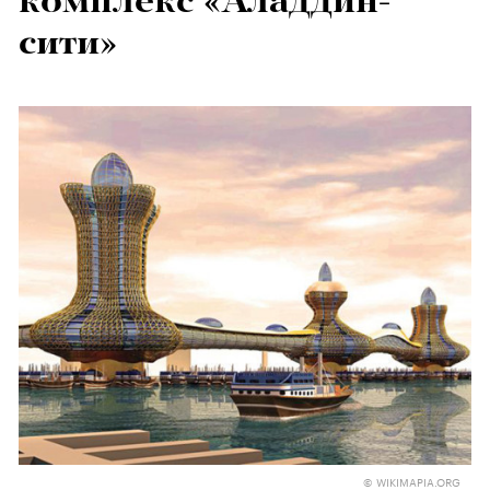
комплекс «Аладдин-
сити»
© WIKIMAPIA.ORG