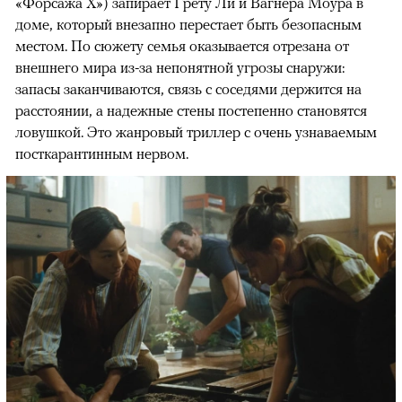
«Форсажа X») запирает Грету Ли и Вагнера Моура в
доме, который внезапно перестает быть безопасным
местом. По сюжету семья оказывается отрезана от
внешнего мира из-за непонятной угрозы снаружи:
запасы заканчиваются, связь с соседями держится на
расстоянии, а надежные стены постепенно становятся
ловушкой. Это жанровый триллер с очень узнаваемым
посткарантинным нервом.