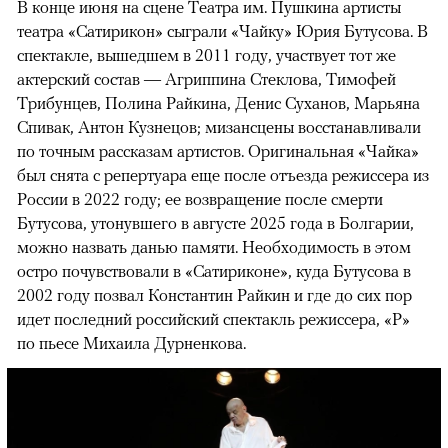
В конце июня на сцене Театра им. Пушкина артисты
театра «Сатирикон» сыграли «Чайку» Юрия Бутусова. В
спектакле, вышедшем в 2011 году, участвует тот же
актерский состав — Агриппина Стеклова, Тимофей
Трибунцев, Полина Райкина, Денис Суханов, Марьяна
Спивак, Антон Кузнецов; мизансцены восстанавливали
по точным рассказам артистов. Оригинальная «Чайка»
был снята с репертуара еще после отъезда режиссера из
России в 2022 году; ее возвращение после смерти
Бутусова, утонувшего в августе 2025 года в Болгарии,
можно назвать данью памяти. Необходимость в этом
остро почувствовали в «Сатириконе», куда Бутусова в
2002 году позвал Константин Райкин и где до сих пор
идет последний российский спектакль режиссера, «Р»
по пьесе Михаила Дурненкова.