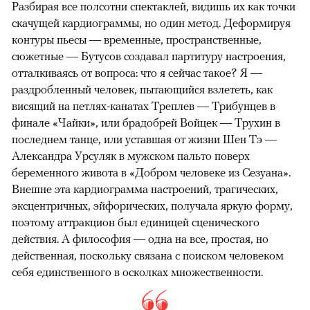
Разбирая все полсотни спектаклей, видишь их как точки
скачущей кардиограммы, но один метод. Деформируя
контуры пьесы — временные, пространственные,
сюжетные — Бутусов создавал партитуру настроения,
отталкиваясь от вопроса: что я сейчас такое? Я —
раздробленный человек, пытающийся взлететь, как
висящий на петлях-канатах Треплев — Трибунцев в
финале «Чайки», или брадобрей Войцек — Трухин в
последнем танце, или уставшая от жизни Шен Тэ —
Александра Урсуляк в мужском пальто поверх
беременного живота в «Добром человеке из Сезуана».
Внешне эта кардиограмма настроений, трагических,
эксцентричных, эйфорических, получала яркую форму,
поэтому аттракцион был единицей сценического
действия. А философия — одна на все, простая, но
действенная, поскольку связана с поиском человеком
себя единственного в осколках множественности.