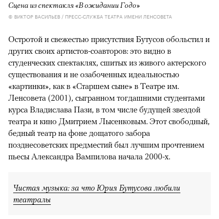
Сцена из спектакля «В ожидании Годо»
© ВИКТОР ВАСИЛЬЕВ / ПРЕСС-СЛУЖБА ТЕАТРА ИМЕНИ ЛЕНСОВЕТА
Остротой и свежестью присутствия Бутусов обольстил и
других своих артистов-соавторов: это видно в
студенческих спектаклях, сшитых из живого актерского
существования и не озабоченных идеальностью
«картинки», как в «Старшем сыне» в Театре им.
Ленсовета (2001), сыгранном тогдашними студентами
курса Владислава Пази, в том числе будущей звездой
театра и кино Дмитрием Лысенковым. Этот свободный,
бедный театр на фоне дощатого забора
позднесоветских предместий был лучшим прочтением
пьесы Александра Вампилова начала 2000-х.
Чистая музыка: за что Юрия Бутусова любили
театралы