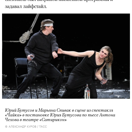
задавал лайфстайл.
Юрий Бутусов и Марьяна Спивак в сцене из спектакля
«Чайка» в постановке Юрия Бутусова по пьесе Антона
Чехова в театре «Сатирикон»
© АЛЕКСАНДР КУРОВ / ТАСС