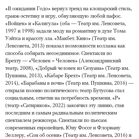
«В ожидании Годо» вернул тренд на клошарский стиль,
гранж-эстетику и игру, обнуляющую любой пафос.
«Войцек» и «Калигула» (оба — Театр им. Ленсовета,
1997 и 1998) задали моду на романтику в духе Тома
Уэйтса и красоту зла. «Макбет. Кино» (Театр им.
Ленсовета, 2013) показал возможности коллажа как
способа собирать несоединимое. Спектакли по
Брехту — «Человек = Человек» (Александринский
театр, 2008), «Добрый человек из Сезуана» (Театр им.
Пушкина, 2013), «Кабаре Брехт» (Театр им. Ленсовета,
2014), «Барабаны в ночи» (Театр им. Пушкина, 2016) —
открыли поэзию политического: театр Бутусова стал
социальным, ответив на потребность времени. «Р»
(театр «Сатирикон», 2022) закончил эту линию, став
последним и самым радикальным политическим
спектаклем режиссера. Спектакли по пьесам
современных европейцев, Юну Фоссе и Флориану
Зеллеру, «Сон об осени» (Театр им. Ленсовета, 2016) и