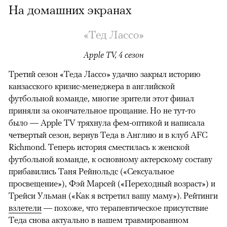
На домашних экранах
«Тед Лассо»
Apple TV, 4 сезон
Третий сезон «Теда Лассо» удачно закрыл историю
канзасского кризис-менеджера в английской
футбольной команде, многие зрители этот финал
приняли за окончательное прощание. Но не тут-то
было — Apple TV тряхнула фем-оптикой и написала
четвертый сезон, вернув Теда в Англию и в клуб AFC
Richmond. Теперь история сместилась к женской
футбольной команде, к основному актерскому составу
прибавились Таня Рейнольдс («Сексуальное
просвещение»), Фэй Марсей («Переходный возраст») и
00:00
/
00:00
Трейси Ульман («Как я встретил вашу маму»). Рейтинги
взлетели
— похоже, что терапевтическое присутствие
Теда снова актуально в нашем травмированном