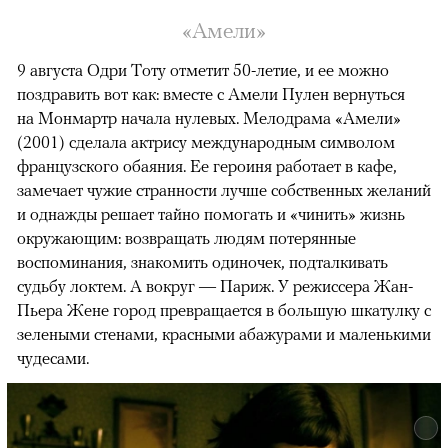
«Амели»
9 августа Одри Тоту отметит 50-летие, и ее можно
поздравить вот как: вместе с Амели Пулен вернуться
на Монмартр начала нулевых. Мелодрама «Амели»
(2001) сделала актрису международным символом
французского обаяния. Ее героиня работает в кафе,
замечает чужие странности лучше собственных желаний
и однажды решает тайно помогать и «чинить» жизнь
окружающим: возвращать людям потерянные
воспоминания, знакомить одиночек, подталкивать
судьбу локтем. А вокруг — Париж. У режиссера Жан-
Пьера Жене город превращается в большую шкатулку с
зелеными стенами, красными абажурами и маленькими
чудесами.