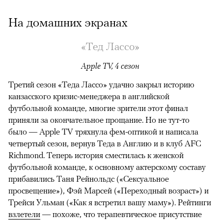
На домашних экранах
«Тед Лассо»
Apple TV, 4 сезон
Третий сезон «Теда Лассо» удачно закрыл историю
канзасского кризис-менеджера в английской
футбольной команде, многие зрители этот финал
приняли за окончательное прощание. Но не тут-то
было — Apple TV тряхнула фем-оптикой и написала
четвертый сезон, вернув Теда в Англию и в клуб AFC
Richmond. Теперь история сместилась к женской
футбольной команде, к основному актерскому составу
прибавились Таня Рейнольдс («Сексуальное
просвещение»), Фэй Марсей («Переходный возраст») и
00:00
/
00:00
Трейси Ульман («Как я встретил вашу маму»). Рейтинги
взлетели
— похоже, что терапевтическое присутствие