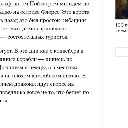
ольфгангом Пойтнером мы идем по
Кира 
аджо на острове Флорес. Это ворота
доск
ть назад это был простой рыбацкий
штук
100 л
и гостевых домов принимают
косме
 — состоятельных туристов.
густ. В эти дни как с конвейера в
янные корабли — пиниси, по
французы и немцы, а в местных
и на плохом английском пытаются
ричем драконы идут скорее на
поведника вовсе не то, что бегает по
Сможе
отвеч
дой.
Как т
выра
Вост