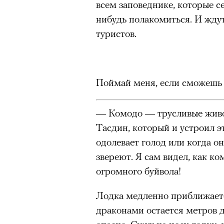
всем заповеднике, которые се
нибудь полакомиться. И жду
«Зеленые глаза» Фа
туристов.
Труиля
Фестиваль открылся с намек
показом на огромном экран
Поймай меня, если сможешь
камерного французского филь
Verts) режиссерского дуэта
— Комодо — трусливые живо
Прошлая их кинолента «Гага
Тасдин, который и устроил э
космонавта в мире, а хроник
одолевает голод или когда он
комплекса на парижской окр
звереют. Я сам видел, как к
имя.
огромного буйвола!
Новый фильм уступает «Гага
Лодка медленно приближаетс
видели кино про детей из эм
драконами остается метров д
российских), которые впадал