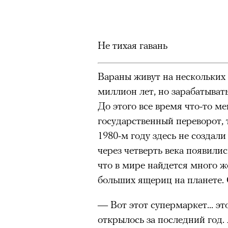
очнувшийся Нур) точно не б
можно ч
обострения мигрантского кри
Не тихая гавань
Вараны живут на нескольких
Адресованн
миллион лет, но зарабатыват
добросерд
До этого все время что-то ме
государственный переворот, 
точно не б
1980-м году здесь не создал
через четверть века появили
дни очередн
что в мире найдется много 
больших ящериц на планете. 
мигрантск
— Вот этот супермаркет... этот
открылось за последний год.