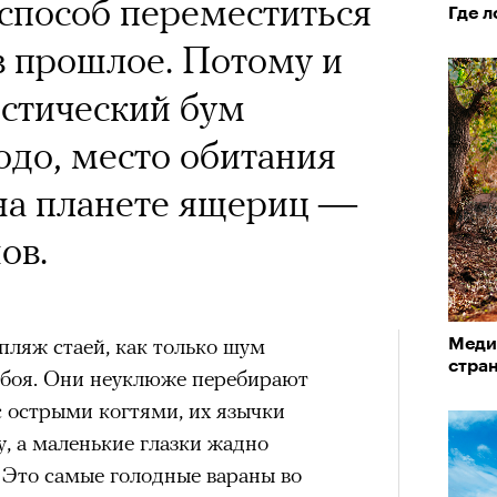
 Тыркин рассказывает о
способ переместиться
Где л
на остросоциальные
в прошлое. Потому и
стический бум
до, место обитания
на планете ящериц —
ов.
рам-канал «РБК Стиль»
Лока
Корей
взро
пляж стаей, как только шум
ар и Жереми Труиля
Меди
стран
ибоя. Они неуклюже перебирают
Грэя
 острыми когтями, их язычки
«РБК 
, а маленькие глазки жадно
пров
рное: голливудские левые и черный
 Это самые голодные вараны во