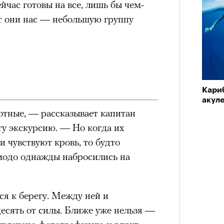
йчас готовы на все, лишь бы чем-
т они нас — небольшую группу
нни Лиатар и Жереми
Лока
бассе
ом на политическую актуальность —
пуст
е Пьяццы Гранде
Кариб
ма «Зеленые глаза» (Les Yeux
акуле
 Фанни Лиатар и Жереми Труиля.
тные, — рассказывает капитан
Кира 
рин» — отнюдь не байопик первого
ту экскурсию. — Но когда их
доск
штук
а сноса многоквартирного
и чувствуют кровь, то будто
аине, которому было присвоено его
омодо однажды набросились на
рину» в оригинальности: мы уже
я к берегу. Между ней и
игрантских семей (даже
есять от силы. Ближе уже нельзя —
и в кому. В этом случае проблема со