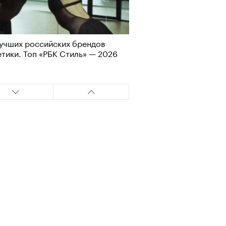
Альтман, Altman Talks: «Умение
азать — это освобождающая
а»
учших российских брендов
тики. Топ «РБК Стиль» — 2026
т ли человек прожить 180 лет:
ает Станислав Скакун
оп-менеджер из Москвы
щивает гребешков на Дальнем
оке