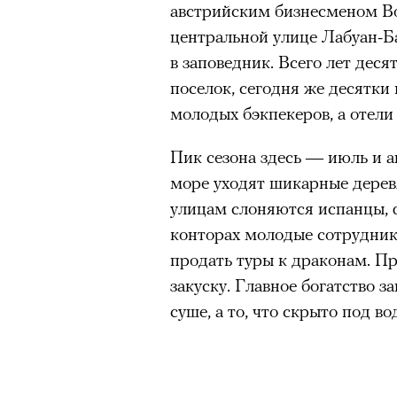
австрийским бизнесменом В
центральной улице Лабуан-Б
в заповедник. Всего лет деся
00:00
/
00:00
поселок, сегодня же десятк
молодых бэкпекеров, а отели
Пик сезона здесь — июль и ав
море уходят шикарные дерев
улицам слоняются испанцы, 
конторах молодые сотрудник
продать туры к драконам. П
закуску. Главное богатство за
суше, а то, что скрыто под во
Кадр из фильма «Зеленые глаза»
© JUNE FILMS