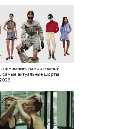
Визионеры» и masters:dom
ели первую резиденцию
, пижамные, из костюмной
: самые актуальные шорты
-2026