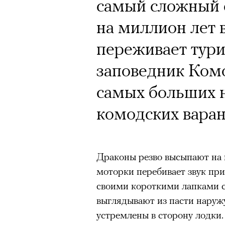
Кинокритик Стас
самый сложный 
первых показах 
на миллион лет 
темы
переживает тури
заповедник Комо
самых больших 
комодских варан
Подписывайтесь на телег
Драконы резво высыпают на 
Зеленые глаза» Фанни Лиат
моторки перебивает звук пр
«Бумажный тигр» Джеймса 
своими короткими лапками с
«Охота» Уэйна Вапимуквы
выглядывают из пасти наружу
Ретроспектива «Красное и че
устремлены в сторону лодки.
список»