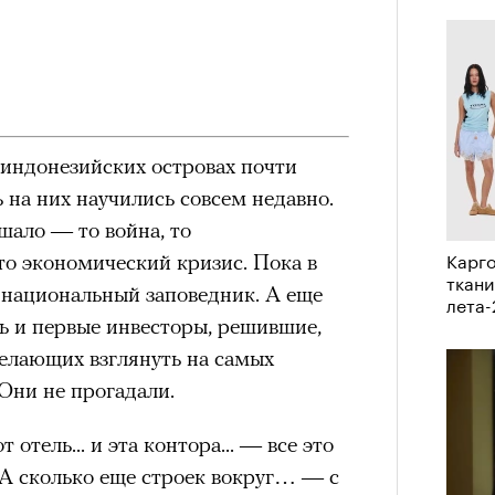
удет лишним в дни очередного
ерез
зиса.
 индонезийских островах почти
ый европейцам
ь на них научились совсем недавно.
«РБК 
пров
ечный призыв
шало — то война, то
Карго
то экономический кризис. Пока в
ткани
удет лишним в
и национальный заповедник. А еще
лета
сь и первые инвесторы, решившие,
ого обострения
желающих взглянуть на самых
Они не прогадали.
ого кризиса.
 отель... и эта контора... — все это
 А сколько еще строек вокруг… — с