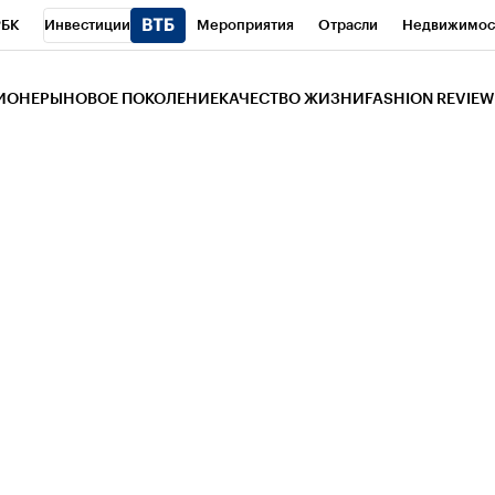
РБК
Инвестиции
Мероприятия
Отрасли
Недвижимос
и
Телеканал
РБК Вино
Спорт
Школа управления РБК
РБ
ЗИОНЕРЫ
НОВОЕ ПОКОЛЕНИЕ
КАЧЕСТВО ЖИЗНИ
FASHION REVIEW
РБК Life
Тренды
Визионеры
Национальные проекты
Горо
 Бизнес-среда
Дискуссионный клуб
Исследования
Кредитны
Газета
Спецпроекты СПб
Конференции СПб
Спецпроекты
трагентов
Политика
Экономика
Бизнес
Технологии и мед
ой валюты