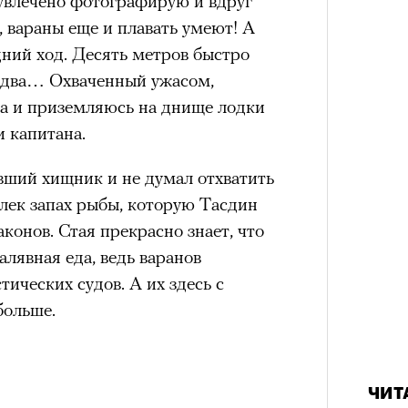
 увлечено фотографирую и вдруг
а
, вараны еще и плавать умеют! А
ации, —
дний ход. Десять метров быстро
вания, при котором подросток под
Сможе
, два… Охваченный ужасом,
отвеч
ресса полностью уходит в себя,
та и приземляюсь на днище лодки
ь, есть и реагировать на внешний
и капитана.
рнем по имени Нур (Саид Эль
вший хищник и не думал отхватить
оини Шаи (Дуа Бутарбуш
влек запах рыбы, которую Тасдин
м отказали в получении вида на
конов. Стая прекрасно знает, что
получных европейских стран.
алявная еда, ведь варанов
обудить Нура к жизни:
ических судов. А их здесь с
икает в его ужасные сны, в которых
больше.
в Европу.
ЧИТ
4 кол
ственной составляющей фильма его
пропу
бросердечный призыв («Только вы
ЧИТ
ет для тех, кто не понял,