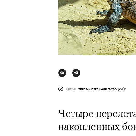
АВТОР
ТЕКСТ: АЛЕКСАНДР ПОТОЦКИЙ*
Четыре перелета,
АВТОР
СТАС ТЫРКИН
06 АВГУ
накопленных бо