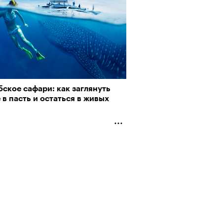
рно-2025: перестрелки в
йне и горизонтальные танцы в
ыне
ское сафари: как заглянуть
 в пасть и остаться в живых
Альтман, Altman Talks: «Умение
азать — это освобождающая
а»