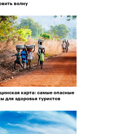
овить волну
рно-2025: объединение двух
 и мир, в котором нет
слых
цинская карта: самые опасные
ы для здоровья туристов
Визионеры» и masters:dom
ели первую резиденцию