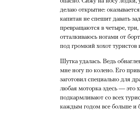
опасно. Сижу на носу лодки,
здоровьем касается синдром
делаю открытие: оказывается
отстраненности, или резигн
капитан не спешит давать за
редкого психогенного заболе
превращаются в четыре, три
воздействием тяжелейшего ст
отталкиваюсь ногами от бор
перестает двигаться, говорит
под громкий хохот туристов 
мир. Это и происходит с па
Шутка удалась. Ведь обнагле
Алами), братом главной гер
мне ногу по колено. Его при
М’Зауки), когда их родителя
заготовил специально для дра
жительство в одной из благо
любая моторка здесь — это х
Безутешная Шая пытается пр
подкармливают со всех турист
наглотавшись таблеток, прон
каждым годом все больше и 
их мать тонет при переправе 
При всей скромности художе
адресованный европейцам до
можете нас спасти!» — сообща