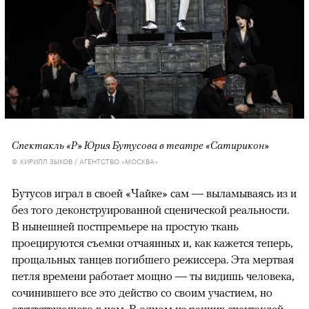
Спектакль «Р» Юрия Бутусова в театре «Сатирикон»
© КИРИЛЛ ЗЫКОВ / АГЕНТСТВО «МОСКВА»
Бутусов играл в своей «Чайке» сам — выламываясь из и
без того деконструированной сценической реальности.
В нынешней постпремьере на простую ткань
проецируются съемки отчаянных и, как кажется теперь,
прощальных танцев погибшего режиссера. Эта мертвая
петля времени работает мощно — ты видишь человека,
сочинившего все это действо со своим участием, но
отсутствующего в нем. В одном из ранних спектаклей