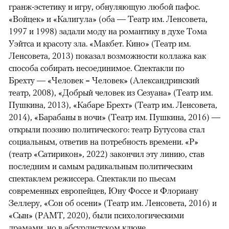
гранж-эстетику и игру, обнуляющую любой пафос.
«Войцек» и «Калигула» (оба — Театр им. Ленсовета,
1997 и 1998) задали моду на романтику в духе Тома
Уэйтса и красоту зла. «Макбет. Кино» (Театр им.
Ленсовета, 2013) показал возможности коллажа как
способа собирать несоединимое. Спектакли по
Брехту — «Человек = Человек» (Александринский
театр, 2008), «Добрый человек из Сезуана» (Театр им.
Пушкина, 2013), «Кабаре Брехт» (Театр им. Ленсовета,
2014), «Барабаны в ночи» (Театр им. Пушкина, 2016) —
открыли поэзию политического: театр Бутусова стал
социальным, ответив на потребность времени. «Р»
(театр «Сатирикон», 2022) закончил эту линию, став
последним и самым радикальным политическим
спектаклем режиссера. Спектакли по пьесам
современных европейцев, Юну Фоссе и Флориану
Зеллеру, «Сон об осени» (Театр им. Ленсовета, 2016) и
«Сын» (РАМТ, 2020), были психологическими
драмами, но в абсурдистском ключе.