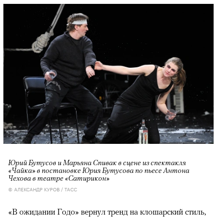
Юрий Бутусов и Марьяна Спивак в сцене из спектакля
«Чайка» в постановке Юрия Бутусова по пьесе Антона
Чехова в театре «Сатирикон»
© АЛЕКСАНДР КУРОВ / ТАСС
«В ожидании Годо» вернул тренд на клошарский стиль,