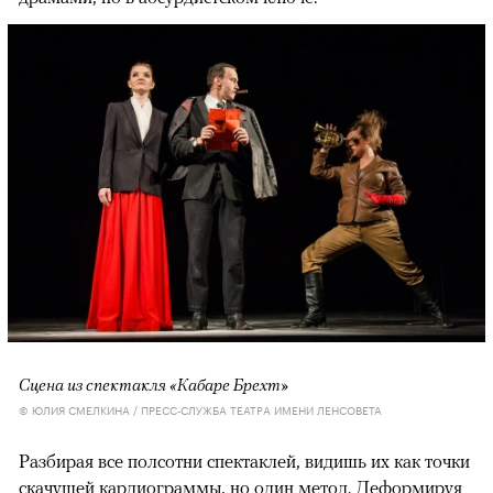
Сцена из спектакля «Кабаре Брехт»
© ЮЛИЯ СМЕЛКИНА / ПРЕСС-СЛУЖБА ТЕАТРА ИМЕНИ ЛЕНСОВЕТА
Разбирая все полсотни спектаклей, видишь их как точки
скачущей кардиограммы, но один метод. Деформируя