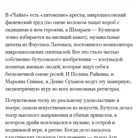
В «Чайке» есть «литовские» кресты, някрошюсовский
физический труд (по сцене волоком тащат короб с
сидящими в нем героями, а Шамраев — Кузнецов
ловко взбирается на висящий канат), музыкальные
цитаты из Фаустаса Латенаса, постоянного композитора
някрошюсовских спектаклей. Все это стало частью
собственно бутусовского изобретения — клоунадой
помятых жизнью людей, которые ищут себя в
бесконечной смене ролей. И Полина Райкина, и
Марьяна Спивак, и Денис Суханов ведут эту манерную,
эксцентричную игру во всех возможных регистрах.
Почувствовав тоску по реальному удовольствию в
театре, самом искусственном из искусств, Бутусов делал
театр высокого напряжения и сбитых прицелов, в
котором драйв воплощался в музыке, в острой и
подвижной игре, в ритме. Когда дело касалось
классических сюжетов (исключение — пьесы Аси