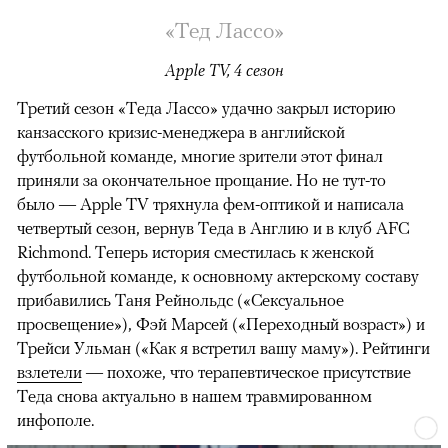
«Тед Лассо»
Apple TV, 4 сезон
Третий сезон «Теда Лассо» удачно закрыл историю
канзасского кризис-менеджера в английской
футбольной команде, многие зрители этот финал
приняли за окончательное прощание. Но не тут-то
было — Apple TV тряхнула фем-оптикой и написала
четвертый сезон, вернув Теда в Англию и в клуб AFC
Richmond. Теперь история сместилась к женской
футбольной команде, к основному актерскому составу
прибавились Таня Рейнольдс («Сексуальное
просвещение»), Фэй Марсей («Переходный возраст») и
00:00
/
00:00
Трейси Ульман («Как я встретил вашу маму»). Рейтинги
взлетели
— похоже, что терапевтическое присутствие
Теда снова актуально в нашем травмированном
инфополе.