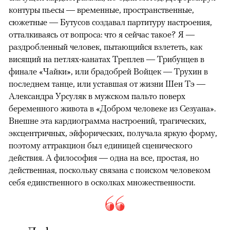
контуры пьесы — временные, пространственные,
сюжетные — Бутусов создавал партитуру настроения,
отталкиваясь от вопроса: что я сейчас такое? Я —
раздробленный человек, пытающийся взлететь, как
висящий на петлях-канатах Треплев — Трибунцев в
финале «Чайки», или брадобрей Войцек — Трухин в
последнем танце, или уставшая от жизни Шен Тэ —
Александра Урсуляк в мужском пальто поверх
беременного живота в «Добром человеке из Сезуана».
Внешне эта кардиограмма настроений, трагических,
эксцентричных, эйфорических, получала яркую форму,
поэтому аттракцион был единицей сценического
действия. А философия — одна на все, простая, но
действенная, поскольку связана с поиском человеком
себя единственного в осколках множественности.