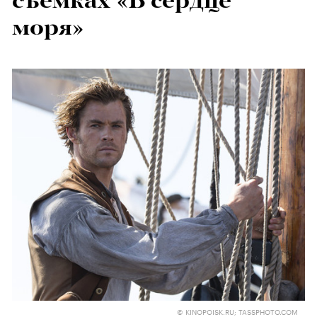
съемках «В сердце
моря»
© KINOPOISK.RU; TASSPHOTO.COM