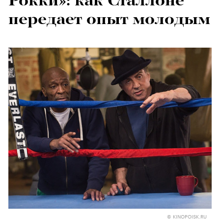
Рокки»: как Сталлоне
передает опыт молодым
© KINOPOISK.RU