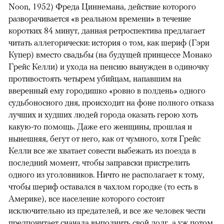
Noon, 1952) Фреда Циннемана, действие которого
разворачивается «в реальном времени» в течение
коротких 84 минут, данная ретроспектива предлагает
читать аллегорически: история о том, как шериф (Гэри
Купер) вместо свадьбы (на будущей принцессе Монако
Грейс Келли) и ухода на пенсию вынужден в одиночку
противостоять четырем убийцам, напавшим на
вверенный ему городишко «ровно в полдень» одного
судьбоносного дня, происходит на фоне полного отказа
лучших и худших людей города оказать герою хоть
какую-то помощь. Даже его женщины, прошлая и
нынешняя, бегут от него, как от чумного, хотя Грейс
Келли все же хватает совести выбежать из поезда в
последний момент, чтобы заправски пристрелить
одного из уголовников. Ничто не располагает к тому,
чтобы шериф оставался в чахлом городке (то есть в
Америке), все население которого состоит
исключительно из предателей, и все же человек чести
предпочитает сначала выполнить свой долг, а уж потом