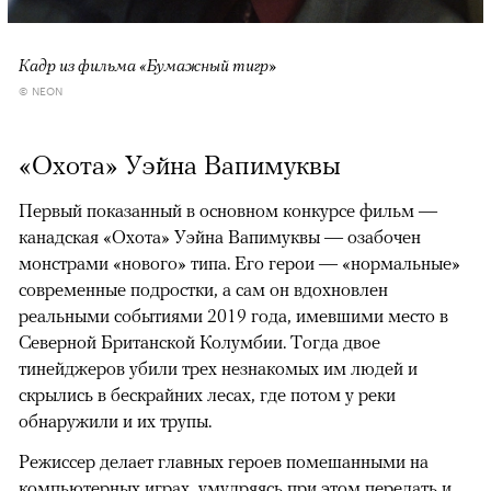
Кадр из фильма «Бумажный тигр»
© NEON
«Охота» Уэйна Вапимуквы
Первый показанный в основном конкурсе фильм —
канадская «Охота» Уэйна Вапимуквы — озабочен
монстрами «нового» типа. Его герои — «нормальные»
современные подростки, а сам он вдохновлен
реальными событиями 2019 года, имевшими место в
Северной Британской Колумбии. Тогда двое
тинейджеров убили трех незнакомых им людей и
скрылись в бескрайних лесах, где потом у реки
обнаружили и их трупы.
Режиссер делает главных героев помешанными на
компьютерных играх, умудряясь при этом передать и