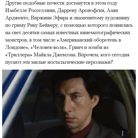
Другие подобные почести достанутся в этом году
Изабелле Росселлини, Даррену Аронофски, Азии
Ардженто, Виржини Эфира и знаменитому художнику
по гриму Рику Бейкеру, с помощью которого появились
на свет десятки самых известных кинематографических
монстров, в том числе «Американский оборотень в
Лондоне», «Человек-волк», Гринч и зомби из
«Триллера» Майкла Джексона. Впрочем, кого сегодня
пугают эти милые ностальгические персонажи?