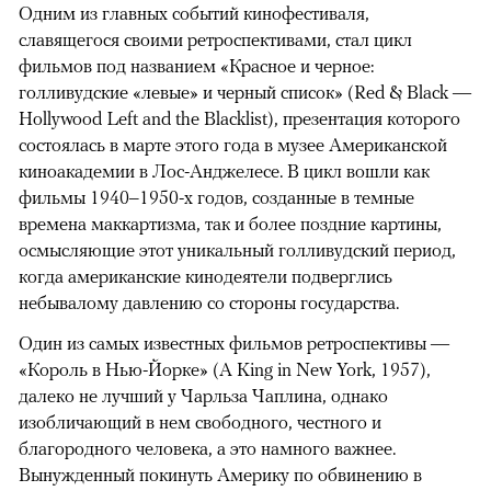
Одним из главных событий кинофестиваля,
славящегося своими ретроспективами, стал цикл
фильмов под названием «Красное и черное:
голливудские «левые» и черный список» (Red & Black —
Hollywood Left and the Blacklist), презентация которого
состоялась в марте этого года в музее Американской
киноакадемии в Лос-Анджелесе. В цикл вошли как
фильмы 1940–1950-х годов, созданные в темные
времена маккартизма, так и более поздние картины,
осмысляющие этот уникальный голливудский период,
когда американские кинодеятели подверглись
небывалому давлению со стороны государства.
Один из самых известных фильмов ретроспективы —
«Король в Нью-Йорке» (A King in New York, 1957),
далеко не лучший у Чарльза Чаплина, однако
изобличающий в нем свободного, честного и
благородного человека, а это намного важнее.
Вынужденный покинуть Америку по обвинению в